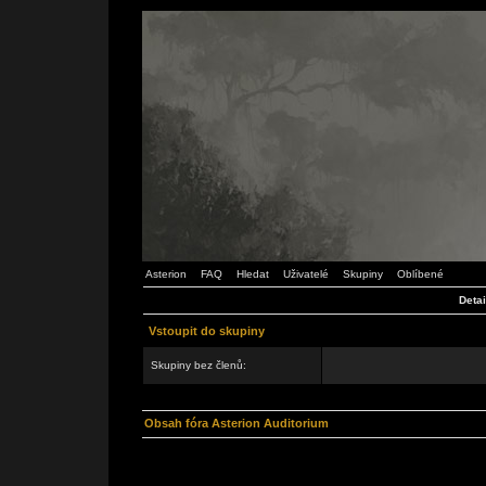
Asterion
FAQ
Hledat
Uživatelé
Skupiny
Oblíbené
Detai
Vstoupit do skupiny
Skupiny bez členů:
Obsah fóra Asterion Auditorium