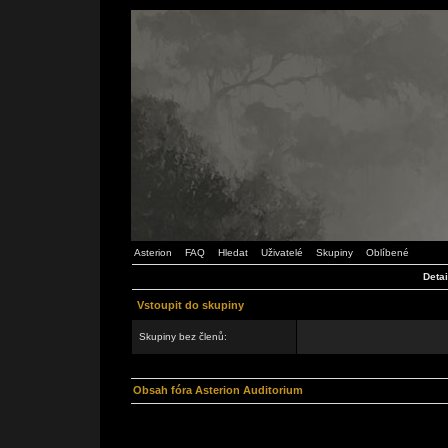
Asterion
FAQ
Hledat
Uživatelé
Skupiny
Oblíbené
Detai
Vstoupit do skupiny
Skupiny bez členů:
Obsah fóra Asterion Auditorium