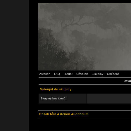
Asterion
FAQ
Hledat
Uživatelé
Skupiny
Oblíbené
Detai
Vstoupit do skupiny
Skupiny bez členů:
Obsah fóra Asterion Auditorium