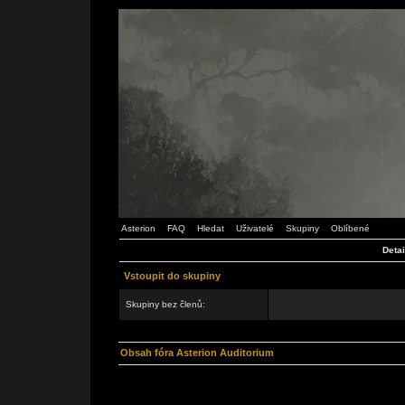
Asterion
FAQ
Hledat
Uživatelé
Skupiny
Oblíbené
Detai
Vstoupit do skupiny
Skupiny bez členů:
Obsah fóra Asterion Auditorium