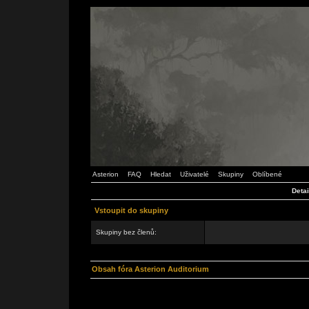
Asterion
FAQ
Hledat
Uživatelé
Skupiny
Oblíbené
Detai
Vstoupit do skupiny
Skupiny bez členů:
Obsah fóra Asterion Auditorium