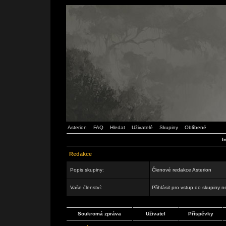
Asterion
FAQ
Hledat
Uživatelé
Skupiny
Oblíbené
I
Redakce
Popis skupiny:
Členové redakce Asterion
Vaše členství:
Přihlásit pro vstup do skupiny 
Soukromá zpráva
Uživatel
Příspěvky