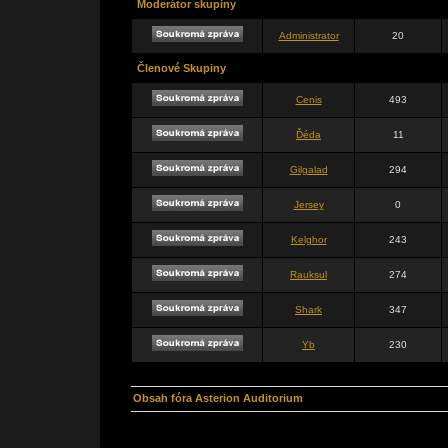
Moderátor skupiny
Administrator
20
Členové Skupiny
Cenis
493
Ďéda
11
Gilgalad
294
Jersey
0
Kelghor
243
Rauksul
274
Shark
347
Yb
230
Obsah fóra Asterion Auditorium