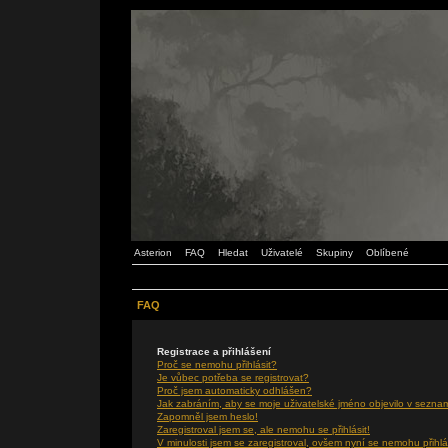
Asterion
FAQ
Hledat
Uživatelé
Skupiny
Oblíbené
FAQ
Registrace a přihlášení
Proč se nemohu přihlásit?
Je vůbec potřeba se registrovat?
Proč jsem automaticky odhlášen?
Jak zabráním, aby se moje uživatelské jméno objevilo v sezna
Zapomněl jsem heslo!
Zaregistroval jsem se, ale nemohu se přihlásit!
V minulosti jsem se zaregistroval, ovšem nyní se nemohu přihlá