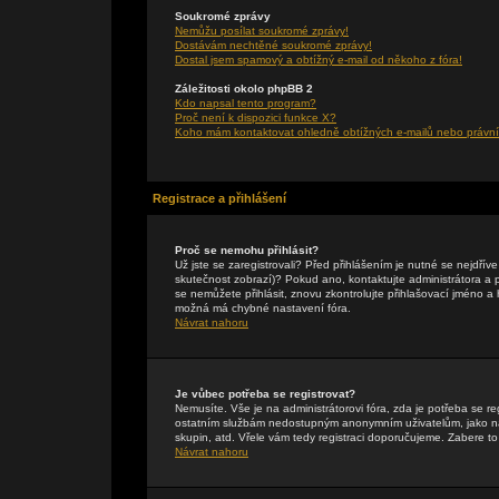
Soukromé zprávy
Nemůžu posílat soukromé zprávy!
Dostávám nechtěné soukromé zprávy!
Dostal jsem spamový a obtížný e-mail od někoho z fóra!
Záležitosti okolo phpBB 2
Kdo napsal tento program?
Proč není k dispozici funkce X?
Koho mám kontaktovat ohledně obtížných e-mailů nebo právníc
Registrace a přihlášení
Proč se nemohu přihlásit?
Už jste se zaregistrovali? Před přihlášením je nutné se nejdřív
skutečnost zobrazí)? Pokud ano, kontaktujte administrátora a pte
se nemůžete přihlásit, znovu zkontrolujte přihlašovací jméno a
možná má chybné nastavení fóra.
Návrat nahoru
Je vůbec potřeba se registrovat?
Nemusíte. Vše je na administrátorovi fóra, zda je potřeba se r
ostatním službám nedostupným anonymním uživatelům, jako např
skupin, atd. Vřele vám tedy registraci doporučujeme. Zabere to 
Návrat nahoru