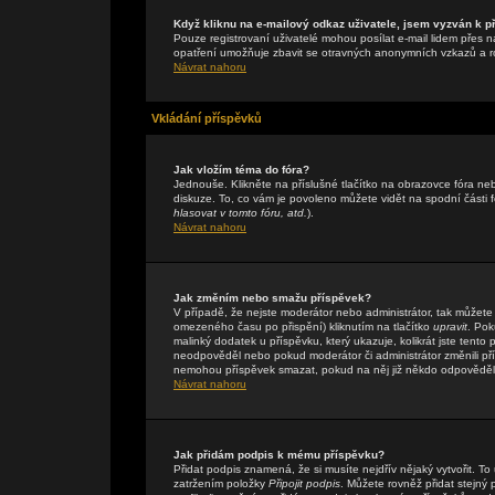
Když kliknu na e-mailový odkaz uživatele, jsem vyzván k př
Pouze registrovaní uživatelé mohou posílat e-mail lidem přes n
opatření umožňuje zbavit se otravných anonymních vzkazů a rob
Návrat nahoru
Vkládání příspěvků
Jak vložím téma do fóra?
Jednouše. Klikněte na příslušné tlačítko na obrazovce fóra n
diskuze. To, co vám je povoleno můžete vidět na spodní části
hlasovat v tomto fóru, atd.
).
Návrat nahoru
Jak změním nebo smažu příspěvek?
V případě, že nejste moderátor nebo administrátor, tak můžete
omezeného času po přispění) kliknutím na tlačítko
upravit
. Pok
malinký dodatek u příspěvku, který ukazuje, kolikrát jste tent
neodpověděl nebo pokud moderátor či administrátor změnili přís
nemohou příspěvek smazat, pokud na něj již někdo odpověděl
Návrat nahoru
Jak přidám podpis k mému příspěvku?
Přidat podpis znamená, že si musíte nejdřív nějaký vytvořit. To
zatržením položky
Připojit podpis
. Můžete rovněž přidat stejný