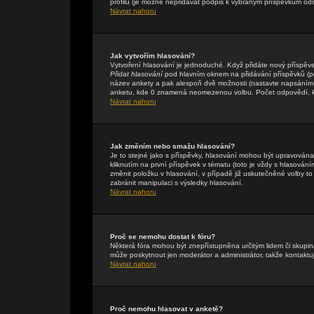
profilu (je možné nepřidávat podpis k vybraným příspěvkům ods
Návrat nahoru
Jak vytvořím hlasování?
Vytvoření hlasování je jednoduché. Když přidáte nový příspěve
Přidat hlasování
pod hlavním oknem na přidávání příspěvků (pok
název ankety a pak alespoň dvě možnosti (nastavte napsáním 
anketu, kde 0 znamená neomezenou volbu. Počet odpovědí, kte
Návrat nahoru
Jak změním nebo smažu hlasování?
Je to stejné jako s příspěvky, hlasování mohou být upravová
kliknutím na první příspěvek v tématu (toto je vždy s hlasová
změnit položku v hlasování, v případě již uskutečněné volby t
zabránit manipulaci s výsledky hlasování.
Návrat nahoru
Proč se nemohu dostat k fóru?
Některá fóra mohou být znepřístupněna určitým lidem či skupinám
může poskytnout jen moderátor a administrátor, takže kontaktuj
Návrat nahoru
Proč nemohu hlasovat v anketě?