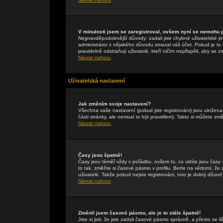
V minulosti jsem se zaregistroval, ovšem nyní se nemohu př
Nejpravděpodobnější důvody: zadali jste chybné uživatelské jmén
administrátor z nějakého důvodu smazal váš účet. Pokud je to t
pravidelně odstraňují uživatelé, kteří ničím nepřispěli, aby se 
Návrat nahoru
Uživatelská nastavení
Jak změním svoje nastavení?
Všechna vaše nastavení (pokud jste registrováni) jsou uložen
části stránky, ale nemusí to být pravidlem). Takto si můžete zm
Návrat nahoru
Časy jsou špatně!
Časy jsou téměř vždy v pořádku, ovšem to, co vidíte jsou čas
to tak, změňte si časové pásmo v profilu. Berte na vědomí, 
uživatelé. Takže pokud nejste registrováni, toto je dobrý důvod 
Návrat nahoru
Změnil jsem časové pásmo, ale je to stále špatně!
Jste si jisti, že jste zadali časové pásmo správně, a přesto se