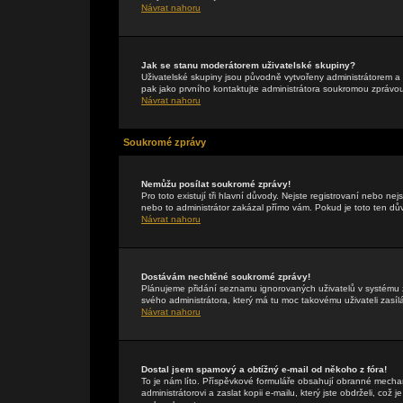
Návrat nahoru
Jak se stanu moderátorem uživatelské skupiny?
Uživatelské skupiny jsou původně vytvořeny administrátorem a 
pak jako prvního kontaktujte administrátora soukromou zprávo
Návrat nahoru
Soukromé zprávy
Nemůžu posílat soukromé zprávy!
Pro toto existují tři hlavní důvody. Nejste registrovaní nebo ne
nebo to administrátor zakázal přímo vám. Pokud je toto ten důvo
Návrat nahoru
Dostávám nechtěné soukromé zprávy!
Plánujeme přidání seznamu ignorovaných uživatelů v systému z
svého administrátora, který má tu moc takovému uživateli zasíl
Návrat nahoru
Dostal jsem spamový a obtížný e-mail od někoho z fóra!
To je nám líto. Příspěvkové formuláře obsahují obranné mechan
administrátorovi a zaslat kopii e-mailu, který jste obdrželi, což 