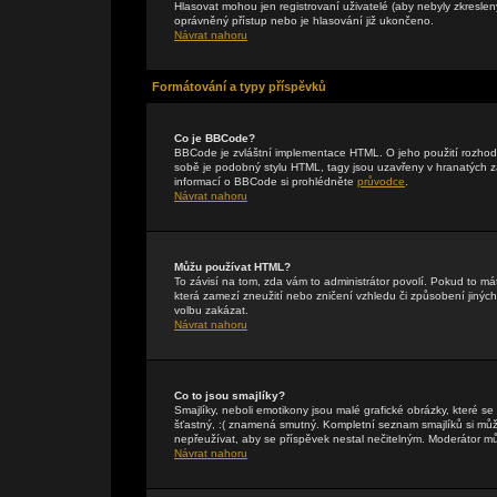
Hlasovat mohou jen registrovaní uživatelé (aby nebyly zkreslen
oprávněný přístup nebo je hlasování již ukončeno.
Návrat nahoru
Formátování a typy příspěvků
Co je BBCode?
BBCode je zvláštní implementace HTML. O jeho použití rozhodu
sobě je podobný stylu HTML, tagy jsou uzavřeny v hranatých záv
informací o BBCode si prohlédněte
průvodce
.
Návrat nahoru
Můžu používat HTML?
To závisí na tom, zda vám to administrátor povolí. Pokud to mát
která zamezí zneužití nebo zničení vzhledu či způsobení jiný
volbu zakázat.
Návrat nahoru
Co to jsou smajlíky?
Smajlíky, neboli emotikony jsou malé grafické obrázky, které s
šťastný, :( znamená smutný. Kompletní seznam smajlíků si může
nepřeužívat, aby se příspěvek nestal nečitelným. Moderátor m
Návrat nahoru