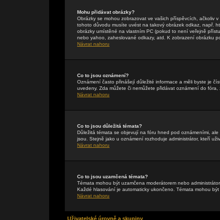
Mohu přidávat obrázky?
Obrázky se mohou zobrazovat ve vašich příspěvcích, ačkoliv 
tohoto důvodu musíte uvést na takový obrázek odkaz, např. h
obrázky umístěné na vlastním PC (pokud to není veřejně příst
nebo yahoo, zaheslované odkazy, atd. K zobrazení obrázku pou
Návrat nahoru
Co to jsou oznámení?
Oznámení často přinášejí důležité informace a měli byste je čís
uvedeny. Zda můžete či nemůžete přidávat oznámení do fóra, zá
Návrat nahoru
Co to jsou důležitá témata?
Důležitá témata se objevují na fóru hned pod oznámeními, ale p
jsou. Stejně jako u oznámení rozhoduje administrátor, kteří uži
Návrat nahoru
Co to jsou uzamčená témata?
Témata mohou být uzamčena moderátorem nebo administrátore
Každé hlasování je automaticky ukončeno. Témata mohou bý
Návrat nahoru
Uživatelské úrovně a skupiny