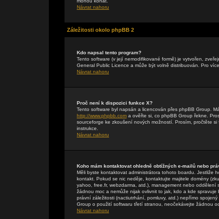
mohou konat.
Návrat nahoru
Záležitosti okolo phpBB 2
Kdo napsal tento program?
Tento software (v její nemodifikované formě) je vytvořen, zveř
General Public Licence a může být volně distribuován. Pro více
Návrat nahoru
Proč není k dispozici funkce X?
Tento software byl napsán a licencován přes phpBB Group. Máte-
http://www.phpbb.com
a ověřte si, co phpBB Group řekne. Pr
sourceforge ke zkoušení nových možností. Prosím, pročtěte si 
instrukce.
Návrat nahoru
Koho mám kontaktovat ohledně obtížných e-mailů nebo práv
Měli byste kontaktovat administrátora tohoto boardu. Jestliže 
kontakt. Pokud se nic neděje, kontaktujte majitele domény (zku
yahoo, free.fr, webzdarma, atd.), management nebo oddělení 
žádnou moc a nemůže nijak ovlivnit to jak, kdo a kde spravuj
právní záležitosti (nactiutrhání, pomluvy, atd.) nepřímo spo
Group o použití softwaru třetí stranou, neočekávejte žádnou 
Návrat nahoru