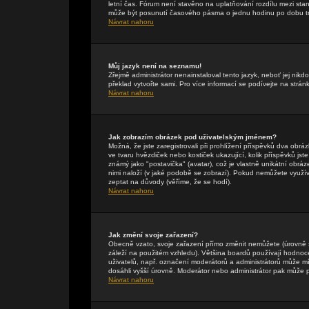
letní čas. Fórum není stavěno na uplatňování rozdílu mezi st
může být posunutí časového pásma o jednu hodinu po dobu tr
Návrat nahoru
Můj jazyk není na seznamu!
Zřejmě administrátor nenainstaloval tento jazyk, neboť jej nikdo
překlad vytvořte sami. Pro více informací se podívejte na strán
Návrat nahoru
Jak zobrazím obrázek pod uživatelským jménem?
Možná, že jste zaregistrovali při prohlížení příspěvků dva obr
ve tvaru hvězdiček nebo kostiček ukazující, kolik příspěvků jst
známý jako "postavička" (avatar), což je vlastně unikátní obráze
nimi naloží (v jaké podobě se zobrazí). Pokud nemůžete využívat
zeptat na důvody (věříme, že se hodí).
Návrat nahoru
Jak změní svoje zařazení?
Obecně vzato, svoje zařazení přímo změnit nemůžete (úrovně 
záleží na použitém vzhledu). Většina boardů používají hodnocení
uživatelů, např. označení moderátorů a administrátorů může mí
dosáhli vyšší úrovně. Moderátor nebo administrátor pak může p
Návrat nahoru