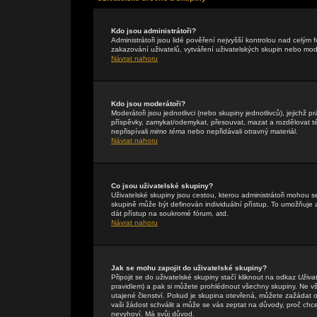
Kdo jsou administrátoři?
Administrátoři jsou lidé pověření nejvyšší kontrolou nad celým
zakazování uživatelů, vytváření uživatelských skupin nebo mo
Návrat nahoru
Kdo jsou moderátoři?
Moderátoři jsou jednotlivci (nebo skupiny jednotlivců), jejichž
příspěvky, zamykat/odemykat, přesouvat, mazat a rozdělovat té
nepřispívali
mimo téma
nebo nepřidávali otravný materiál.
Návrat nahoru
Co jsou uživatelské skupiny?
Uživatelské skupiny jsou cestou, kterou administrátoři mohou s
skupině může být definován individuální přístup. To umožňuje a
dát přístup na soukromé fórum, atd.
Návrat nahoru
Jak se mohu zapojit do uživatelské skupiny?
Připojit se do uživatelské skupiny stačí kliknout na odkaz
Uživa
pravidlem) a pak si můžete prohlédnout všechny skupiny. Ne v
utajené členství. Pokud je skupina otevřená, můžete zažádat o 
vaši žádost schválit a může se vás zeptat na důvody, proč chc
nevyhoví. Má svůj důvod.