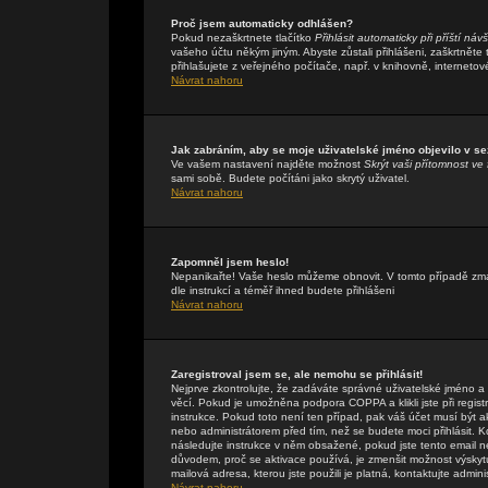
Proč jsem automaticky odhlášen?
Pokud nezaškrtnete tlačítko
Přihlásit automaticky při příští náv
vašeho účtu někým jiným. Abyste zůstali přihlášeni, zaškrtněte
přihlašujete z veřejného počítače, např. v knihovně, internetov
Návrat nahoru
Jak zabráním, aby se moje uživatelské jméno objevilo v s
Ve vašem nastavení najděte možnost
Skrýt vaši přítomnost ve 
sami sobě. Budete počítáni jako skrytý uživatel.
Návrat nahoru
Zapomněl jsem heslo!
Nepanikařte! Vaše heslo můžeme obnovit. V tomto případě zmáč
dle instrukcí a téměř ihned budete přihlášeni
Návrat nahoru
Zaregistroval jsem se, ale nemohu se přihlásit!
Nejprve zkontrolujte, že zadáváte správné uživatelské jméno a
věcí. Pokud je umožněna podpora COPPA a klikli jste při regis
instrukce. Pokud toto není ten případ, pak váš účet musí být a
nebo administrátorem před tím, než se budete moci přihlásit. Kdy
následujte instrukce v něm obsažené, pokud jste tento email n
důvodem, proč se aktivace používá, je zmenšit možnost výsky
mailová adresa, kterou jste použili je platná, kontaktujte admin
Návrat nahoru