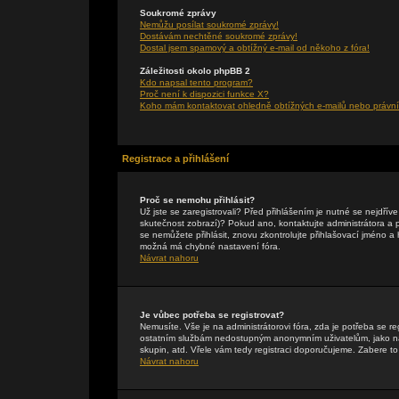
Soukromé zprávy
Nemůžu posílat soukromé zprávy!
Dostávám nechtěné soukromé zprávy!
Dostal jsem spamový a obtížný e-mail od někoho z fóra!
Záležitosti okolo phpBB 2
Kdo napsal tento program?
Proč není k dispozici funkce X?
Koho mám kontaktovat ohledně obtížných e-mailů nebo právníc
Registrace a přihlášení
Proč se nemohu přihlásit?
Už jste se zaregistrovali? Před přihlášením je nutné se nejdřív
skutečnost zobrazí)? Pokud ano, kontaktujte administrátora a pte
se nemůžete přihlásit, znovu zkontrolujte přihlašovací jméno a
možná má chybné nastavení fóra.
Návrat nahoru
Je vůbec potřeba se registrovat?
Nemusíte. Vše je na administrátorovi fóra, zda je potřeba se r
ostatním službám nedostupným anonymním uživatelům, jako např
skupin, atd. Vřele vám tedy registraci doporučujeme. Zabere to 
Návrat nahoru