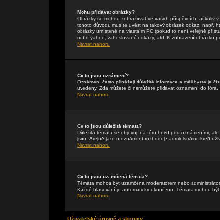
Mohu přidávat obrázky?
Obrázky se mohou zobrazovat ve vašich příspěvcích, ačkoliv 
tohoto důvodu musíte uvést na takový obrázek odkaz, např. h
obrázky umístěné na vlastním PC (pokud to není veřejně příst
nebo yahoo, zaheslované odkazy, atd. K zobrazení obrázku pou
Návrat nahoru
Co to jsou oznámení?
Oznámení často přinášejí důležité informace a měli byste je čís
uvedeny. Zda můžete či nemůžete přidávat oznámení do fóra, zá
Návrat nahoru
Co to jsou důležitá témata?
Důležitá témata se objevují na fóru hned pod oznámeními, ale p
jsou. Stejně jako u oznámení rozhoduje administrátor, kteří uži
Návrat nahoru
Co to jsou uzamčená témata?
Témata mohou být uzamčena moderátorem nebo administrátore
Každé hlasování je automaticky ukončeno. Témata mohou bý
Návrat nahoru
Uživatelské úrovně a skupiny