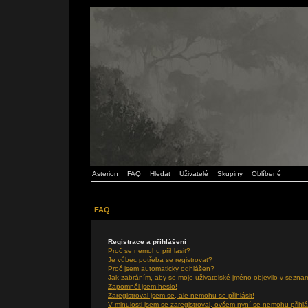
Asterion
FAQ
Hledat
Uživatelé
Skupiny
Oblíbené
FAQ
Registrace a přihlášení
Proč se nemohu přihlásit?
Je vůbec potřeba se registrovat?
Proč jsem automaticky odhlášen?
Jak zabráním, aby se moje uživatelské jméno objevilo v sezna
Zapomněl jsem heslo!
Zaregistroval jsem se, ale nemohu se přihlásit!
V minulosti jsem se zaregistroval, ovšem nyní se nemohu přihlá