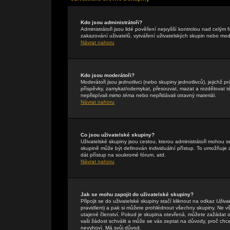
Kdo jsou administrátoři?
Administrátoři jsou lidé pověření nejvyšší kontrolou nad celým
zakazování uživatelů, vytváření uživatelských skupin nebo mo
Návrat nahoru
Kdo jsou moderátoři?
Moderátoři jsou jednotlivci (nebo skupiny jednotlivců), jejichž
příspěvky, zamykat/odemykat, přesouvat, mazat a rozdělovat té
nepřispívali
mimo téma
nebo nepřidávali otravný materiál.
Návrat nahoru
Co jsou uživatelské skupiny?
Uživatelské skupiny jsou cestou, kterou administrátoři mohou s
skupině může být definován individuální přístup. To umožňuje a
dát přístup na soukromé fórum, atd.
Návrat nahoru
Jak se mohu zapojit do uživatelské skupiny?
Připojit se do uživatelské skupiny stačí kliknout na odkaz
Uživa
pravidlem) a pak si můžete prohlédnout všechny skupiny. Ne v
utajené členství. Pokud je skupina otevřená, můžete zažádat o 
vaši žádost schválit a může se vás zeptat na důvody, proč chc
nevyhoví. Má svůj důvod.