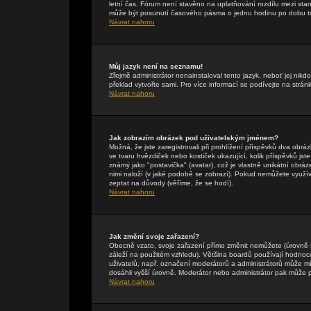
letní čas. Fórum není stavěno na uplatňování rozdílu mezi st
může být posunutí časového pásma o jednu hodinu po dobu tr
Návrat nahoru
Můj jazyk není na seznamu!
Zřejmě administrátor nenainstaloval tento jazyk, neboť jej nikdo
překlad vytvořte sami. Pro více informací se podívejte na strán
Návrat nahoru
Jak zobrazím obrázek pod uživatelským jménem?
Možná, že jste zaregistrovali při prohlížení příspěvků dva obr
ve tvaru hvězdiček nebo kostiček ukazující, kolik příspěvků jst
známý jako "postavička" (avatar), což je vlastně unikátní obráze
nimi naloží (v jaké podobě se zobrazí). Pokud nemůžete využívat
zeptat na důvody (věříme, že se hodí).
Návrat nahoru
Jak změní svoje zařazení?
Obecně vzato, svoje zařazení přímo změnit nemůžete (úrovně 
záleží na použitém vzhledu). Většina boardů používají hodnocení
uživatelů, např. označení moderátorů a administrátorů může mí
dosáhli vyšší úrovně. Moderátor nebo administrátor pak může p
Návrat nahoru