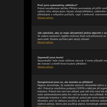
Proč jsem automaticky odhlášen?
Pokud nezaškrtnete tlačítko
Přihlásit automaticky při příští náv
vašeho účtu někým jiným. Abyste zůstali přihlášeni, zaškrtněte
přihlašujete z veřejného počítače, např. v knihovně, internetov
Návrat nahoru
Jak zabráním, aby se moje uživatelské jméno objevilo v s
Ve vašem nastavení najděte možnost
Skrýt vaši přítomnost ve 
sami sobě. Budete počítáni jako skrytý uživatel.
Návrat nahoru
Zapomněl jsem heslo!
Nepanikařte! Vaše heslo můžeme obnovit. V tomto případě zmáč
dle instrukcí a téměř ihned budete přihlášeni
Návrat nahoru
Zaregistroval jsem se, ale nemohu se přihlásit!
Nejprve zkontrolujte, že zadáváte správné uživatelské jméno a
věcí. Pokud je umožněna podpora COPPA a klikli jste při regis
instrukce. Pokud toto není ten případ, pak váš účet musí být a
nebo administrátorem před tím, než se budete moci přihlásit. Kdy
následujte instrukce v něm obsažené, pokud jste tento email n
důvodem, proč se aktivace používá, je zmenšit možnost výsky
mailová adresa, kterou jste použili je platná, kontaktujte admin
Návrat nahoru