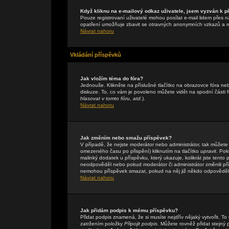
Když kliknu na e-mailový odkaz uživatele, jsem vyzván k př
Pouze registrovaní uživatelé mohou posílat e-mail lidem přes n
opatření umožňuje zbavit se otravných anonymních vzkazů a rob
Návrat nahoru
Vkládání příspěvků
Jak vložím téma do fóra?
Jednouše. Klikněte na příslušné tlačítko na obrazovce fóra n
diskuze. To, co vám je povoleno můžete vidět na spodní části
hlasovat v tomto fóru, atd.
).
Návrat nahoru
Jak změním nebo smažu příspěvek?
V případě, že nejste moderátor nebo administrátor, tak můžete
omezeného času po přispění) kliknutím na tlačítko
upravit
. Pok
malinký dodatek u příspěvku, který ukazuje, kolikrát jste tent
neodpověděl nebo pokud moderátor či administrátor změnili přís
nemohou příspěvek smazat, pokud na něj již někdo odpověděl
Návrat nahoru
Jak přidám podpis k mému příspěvku?
Přidat podpis znamená, že si musíte nejdřív nějaký vytvořit. To
zatržením položky
Připojit podpis
. Můžete rovněž přidat stejný