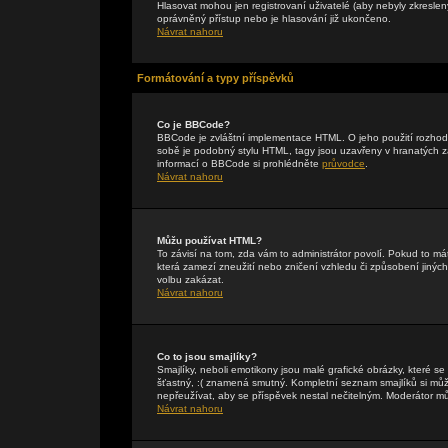
Hlasovat mohou jen registrovaní uživatelé (aby nebyly zkreslen
oprávněný přístup nebo je hlasování již ukončeno.
Návrat nahoru
Formátování a typy příspěvků
Co je BBCode?
BBCode je zvláštní implementace HTML. O jeho použití rozhodu
sobě je podobný stylu HTML, tagy jsou uzavřeny v hranatých záv
informací o BBCode si prohlédněte
průvodce
.
Návrat nahoru
Můžu používat HTML?
To závisí na tom, zda vám to administrátor povolí. Pokud to mát
která zamezí zneužití nebo zničení vzhledu či způsobení jiný
volbu zakázat.
Návrat nahoru
Co to jsou smajlíky?
Smajlíky, neboli emotikony jsou malé grafické obrázky, které s
šťastný, :( znamená smutný. Kompletní seznam smajlíků si může
nepřeužívat, aby se příspěvek nestal nečitelným. Moderátor m
Návrat nahoru