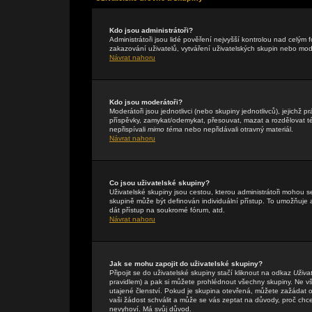
Kdo jsou administrátoři?
Administrátoři jsou lidé pověření nejvyšší kontrolou nad celým
zakazování uživatelů, vytváření uživatelských skupin nebo mo
Návrat nahoru
Kdo jsou moderátoři?
Moderátoři jsou jednotlivci (nebo skupiny jednotlivců), jejichž
příspěvky, zamykat/odemykat, přesouvat, mazat a rozdělovat té
nepřispívali
mimo téma
nebo nepřidávali otravný materiál.
Návrat nahoru
Co jsou uživatelské skupiny?
Uživatelské skupiny jsou cestou, kterou administrátoři mohou s
skupině může být definován individuální přístup. To umožňuje a
dát přístup na soukromé fórum, atd.
Návrat nahoru
Jak se mohu zapojit do uživatelské skupiny?
Připojit se do uživatelské skupiny stačí kliknout na odkaz
Uživa
pravidlem) a pak si můžete prohlédnout všechny skupiny. Ne v
utajené členství. Pokud je skupina otevřená, můžete zažádat o 
vaši žádost schválit a může se vás zeptat na důvody, proč chc
nevyhoví. Má svůj důvod.