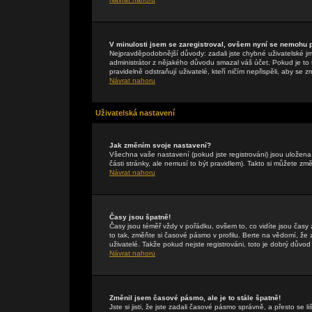
V minulosti jsem se zaregistroval, ovšem nyní se nemohu př
Nejpravděpodobnější důvody: zadali jste chybné uživatelské jmén
administrátor z nějakého důvodu smazal váš účet. Pokud je to t
pravidelně odstraňují uživatelé, kteří ničím nepřispěli, aby se 
Návrat nahoru
Uživatelská nastavení
Jak změním svoje nastavení?
Všechna vaše nastavení (pokud jste registrováni) jsou uložen
části stránky, ale nemusí to být pravidlem). Takto si můžete zm
Návrat nahoru
Časy jsou špatně!
Časy jsou téměř vždy v pořádku, ovšem to, co vidíte jsou čas
to tak, změňte si časové pásmo v profilu. Berte na vědomí, 
uživatelé. Takže pokud nejste registrováni, toto je dobrý důvod 
Návrat nahoru
Změnil jsem časové pásmo, ale je to stále špatně!
Jste si jisti, že jste zadali časové pásmo správně, a přesto se