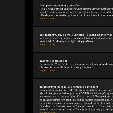
Proč jsem automaticky odhlášen?
Pokud nezaškrtnete tlačítko
Přihlásit automaticky při příští náv
vašeho účtu někým jiným. Abyste zůstali přihlášeni, zaškrtněte
přihlašujete z veřejného počítače, např. v knihovně, internetov
Návrat nahoru
Jak zabráním, aby se moje uživatelské jméno objevilo v s
Ve vašem nastavení najděte možnost
Skrýt vaši přítomnost ve 
sami sobě. Budete počítáni jako skrytý uživatel.
Návrat nahoru
Zapomněl jsem heslo!
Nepanikařte! Vaše heslo můžeme obnovit. V tomto případě zmáč
dle instrukcí a téměř ihned budete přihlášeni
Návrat nahoru
Zaregistroval jsem se, ale nemohu se přihlásit!
Nejprve zkontrolujte, že zadáváte správné uživatelské jméno a
věcí. Pokud je umožněna podpora COPPA a klikli jste při regis
instrukce. Pokud toto není ten případ, pak váš účet musí být a
nebo administrátorem před tím, než se budete moci přihlásit. Kdy
následujte instrukce v něm obsažené, pokud jste tento email n
důvodem, proč se aktivace používá, je zmenšit možnost výsky
mailová adresa, kterou jste použili je platná, kontaktujte admin
Návrat nahoru