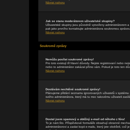
Návrat nahoru
Jak se stanu moderátorem uživatelské skupiny?
Uživatelské skupiny jsou původně vytvořeny administrátorem a 
pak jako prvního kontaktujte administrátora soukromou zprávo
Návrat nahoru
Soukromé zprávy
Nemůžu posílat soukromé zprávy!
Pro toto existují tři hlavní důvody. Nejste registrovaní nebo ne
nebo to administrátor zakázal přímo vám. Pokud je toto ten důvo
Návrat nahoru
Dostávám nechtěné soukromé zprávy!
Plánujeme přidání seznamu ignorovaných uživatelů v systému z
svého administrátora, který má tu moc takovému uživateli zasíl
Návrat nahoru
Dostal jsem spamový a obtížný e-mail od někoho z fóra!
To je nám líto. Příspěvkové formuláře obsahují obranné mechan
administrátorovi a zaslat kopii e-mailu, který jste obdrželi, což 