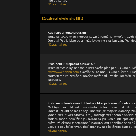
mohou konat.
Návrat nahoru
Záležitosti okolo phpBB 2
Kdo napsal tento program?
Tento software (v její nemodifikované formě) je vytvořen, zveř
General Public Licence a může být volně distribuován. Pro více
Návrat nahoru
Proč není k dispozici funkce X?
Tento software byl napsán a licencován přes phpBB Group. Máte-
http://www.phpbb.com
a ověřte si, co phpBB Group řekne. Pr
sourceforge ke zkoušení nových možností. Prosím, pročtěte si 
instrukce.
Návrat nahoru
Koho mám kontaktovat ohledně obtížných e-mailů nebo práv
Měli byste kontaktovat administrátora tohoto boardu. Jestliže 
kontakt. Pokud se nic neděje, kontaktujte majitele domény (zku
yahoo, free.fr, webzdarma, atd.), management nebo oddělení 
žádnou moc a nemůže nijak ovlivnit to jak, kdo a kde spravuj
právní záležitosti (nactiutrhání, pomluvy, atd.) nepřímo spo
Group o použití softwaru třetí stranou, neočekávejte žádnou 
Návrat nahoru