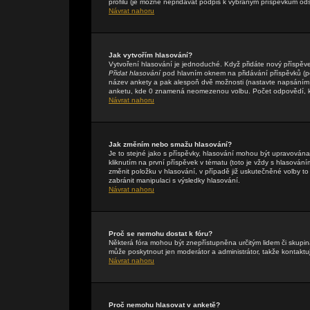
profilu (je možné nepřidávat podpis k vybraným příspěvkům ods
Návrat nahoru
Jak vytvořím hlasování?
Vytvoření hlasování je jednoduché. Když přidáte nový příspěve
Přidat hlasování
pod hlavním oknem na přidávání příspěvků (pok
název ankety a pak alespoň dvě možnosti (nastavte napsáním 
anketu, kde 0 znamená neomezenou volbu. Počet odpovědí, kte
Návrat nahoru
Jak změním nebo smažu hlasování?
Je to stejné jako s příspěvky, hlasování mohou být upravová
kliknutím na první příspěvek v tématu (toto je vždy s hlasová
změnit položku v hlasování, v případě již uskutečněné volby t
zabránit manipulaci s výsledky hlasování.
Návrat nahoru
Proč se nemohu dostat k fóru?
Některá fóra mohou být znepřístupněna určitým lidem či skupinám
může poskytnout jen moderátor a administrátor, takže kontaktuj
Návrat nahoru
Proč nemohu hlasovat v anketě?