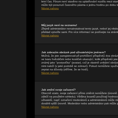
letní čas. Fórum není stavěno na uplatňování rozdílu mezi st
může být posunutí časového pásma o jednu hodinu po dobu tr
Návrat nahoru
Můj jazyk není na seznamu!
Zřejmě administrátor nenainstaloval tento jazyk, neboť jej nikdo
překlad vytvořte sami. Pro více informací se podívejte na strán
Návrat nahoru
Jak zobrazím obrázek pod uživatelským jménem?
Možná, že jste zaregistrovali při prohlížení příspěvků dva obr
ve tvaru hvězdiček nebo kostiček ukazující, kolik příspěvků jst
známý jako "postavička" (avatar), což je vlastně unikátní obráze
nimi naloží (v jaké podobě se zobrazí). Pokud nemůžete využívat
zeptat na důvody (věříme, že se hodí).
Návrat nahoru
Jak změní svoje zařazení?
Obecně vzato, svoje zařazení přímo změnit nemůžete (úrovně 
záleží na použitém vzhledu). Většina boardů používají hodnocení
uživatelů, např. označení moderátorů a administrátorů může mí
dosáhli vyšší úrovně. Moderátor nebo administrátor pak může p
Návrat nahoru