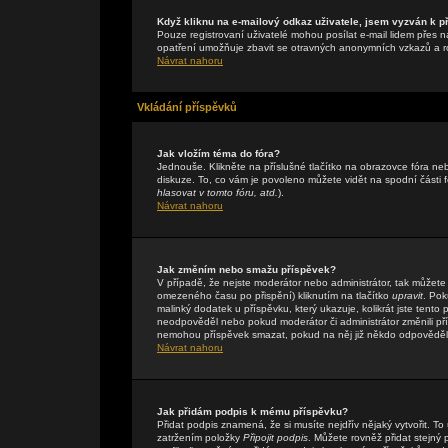
Když kliknu na e-mailový odkaz uživatele, jsem vyzván k př
Pouze registrovaní uživatelé mohou posílat e-mail lidem přes n
opatření umožňuje zbavit se otravných anonymních vzkazů a rob
Návrat nahoru
Vkládání příspěvků
Jak vložím téma do fóra?
Jednouše. Klikněte na příslušné tlačítko na obrazovce fóra n
diskuze. To, co vám je povoleno můžete vidět na spodní části
hlasovat v tomto fóru, atd.
).
Návrat nahoru
Jak změním nebo smažu příspěvek?
V případě, že nejste moderátor nebo administrátor, tak můžete
omezeného času po přispění) kliknutím na tlačítko
upravit
. Pok
malinký dodatek u příspěvku, který ukazuje, kolikrát jste tent
neodpověděl nebo pokud moderátor či administrátor změnili přís
nemohou příspěvek smazat, pokud na něj již někdo odpověděl
Návrat nahoru
Jak přidám podpis k mému příspěvku?
Přidat podpis znamená, že si musíte nejdřív nějaký vytvořit. To
zatržením položky
Připojit podpis
. Můžete rovněž přidat stejný