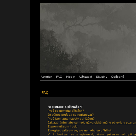
Asterion
FAQ
Hledat
Uživatelé
Skupiny
Oblíbené
FAQ
Registrace a přihlášení
Proč se nemohu přihlásit?
Je vůbec potřeba se registrovat?
Proč jsem automaticky odhlášen?
Jak zabráním, aby se moje uživatelské jméno objevilo v sezna
Zapomněl jsem heslo!
Zaregistroval jsem se, ale nemohu se přihlásit!
V minulosti jsem se zaregistroval, ovšem nyní se nemohu přihlá