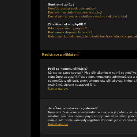
Soukromé zprávy
Nemůžu posílat soukromé zprávy!
Dostávám nechtěné soukromé zprávy!
Dostal jsem spamový a obtížný e-mail od někoho z fóra!
Záležitosti okolo phpBB 2
Kdo napsal tento program?
Proč není k dispozici funkce X?
Koho mám kontaktovat ohledně obtížných e-mailů nebo právníc
Registrace a přihlášení
Proč se nemohu přihlásit?
Už jste se zaregistrovali? Před přihlášením je nutné se nejdřív
skutečnost zobrazí)? Pokud ano, kontaktujte administrátora a pte
se nemůžete přihlásit, znovu zkontrolujte přihlašovací jméno a
možná má chybné nastavení fóra.
Návrat nahoru
Je vůbec potřeba se registrovat?
Nemusíte. Vše je na administrátorovi fóra, zda je potřeba se r
ostatním službám nedostupným anonymním uživatelům, jako např
skupin, atd. Vřele vám tedy registraci doporučujeme. Zabere to 
Návrat nahoru