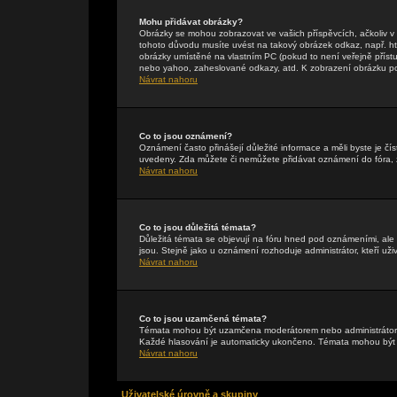
Mohu přidávat obrázky?
Obrázky se mohou zobrazovat ve vašich příspěvcích, ačkoliv 
tohoto důvodu musíte uvést na takový obrázek odkaz, např. h
obrázky umístěné na vlastním PC (pokud to není veřejně příst
nebo yahoo, zaheslované odkazy, atd. K zobrazení obrázku pou
Návrat nahoru
Co to jsou oznámení?
Oznámení často přinášejí důležité informace a měli byste je čís
uvedeny. Zda můžete či nemůžete přidávat oznámení do fóra, zá
Návrat nahoru
Co to jsou důležitá témata?
Důležitá témata se objevují na fóru hned pod oznámeními, ale p
jsou. Stejně jako u oznámení rozhoduje administrátor, kteří uži
Návrat nahoru
Co to jsou uzamčená témata?
Témata mohou být uzamčena moderátorem nebo administrátore
Každé hlasování je automaticky ukončeno. Témata mohou bý
Návrat nahoru
Uživatelské úrovně a skupiny