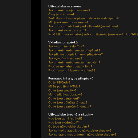
Uživatelská nastavení
Jak změním svoje nastavení?
Časy jsou špatně!
Změnil jsem časové pásmo, ale je to stále špatně!
Můj jazyk není na seznamu!
Jak zobrazím obrázek pod uživatelským jménem?
Jak změní svoje zařazení?
Když kliknu na e-mailový odkaz uživatele, jsem vyzván k přihláš
Vkládání příspěvků
Jak vložím téma do fóra?
Jak změním nebo smažu příspěvek?
Jak přidám podpis k mému příspěvku?
Jak vytvořím hlasování?
Jak změním nebo smažu hlasování?
Proč se nemohu dostat k fóru?
Proč nemohu hlasovat v anketě?
Formátování a typy příspěvků
Co je BBCode?
Můžu používat HTML?
Co to jsou smajlíky?
Mohu přidávat obrázky?
Co to jsou oznámení?
Co to jsou důležitá témata?
Co to jsou uzamčená témata?
Uživatelské úrovně a skupiny
Kdo jsou administrátoři?
Kdo jsou moderátoři?
Co jsou uživatelské skupiny?
Jak se mohu zapojit do uživatelské skupiny?
Jak se stanu moderátorem uživatelské skupiny?