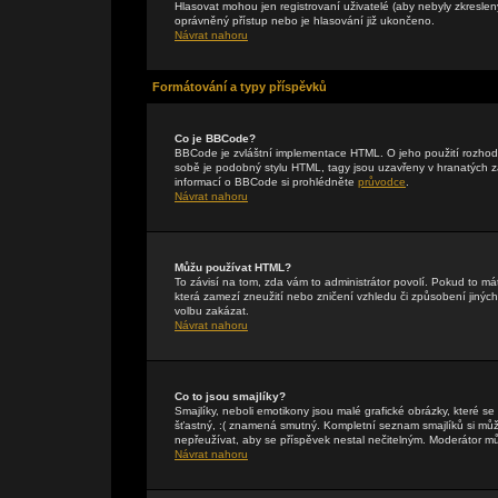
Hlasovat mohou jen registrovaní uživatelé (aby nebyly zkreslen
oprávněný přístup nebo je hlasování již ukončeno.
Návrat nahoru
Formátování a typy příspěvků
Co je BBCode?
BBCode je zvláštní implementace HTML. O jeho použití rozhodu
sobě je podobný stylu HTML, tagy jsou uzavřeny v hranatých záv
informací o BBCode si prohlédněte
průvodce
.
Návrat nahoru
Můžu používat HTML?
To závisí na tom, zda vám to administrátor povolí. Pokud to mát
která zamezí zneužití nebo zničení vzhledu či způsobení jiný
volbu zakázat.
Návrat nahoru
Co to jsou smajlíky?
Smajlíky, neboli emotikony jsou malé grafické obrázky, které s
šťastný, :( znamená smutný. Kompletní seznam smajlíků si může
nepřeužívat, aby se příspěvek nestal nečitelným. Moderátor m
Návrat nahoru