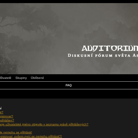
živatelé
Skupiny
Oblíbené
FAQ
ní
it?
gistrovat?
 odhlášen?
oje uživatelské jméno objevilo v seznamu právě přihlášených?
le nemohu se přihlásit!
egistroval, ovšem nyní se nemohu přihlásit?!