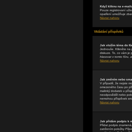
Když kliknu na e-mail
Pouze registrovaní uživ
opatření umožňuje zbavi
Návrat nahoru
Vkládání příspěvků
Jak vložím téma do fó
Jednouše. Klikněte na 
diskuze. To, co vám je
hlasovat v tomto fóru, a
Návrat nahoru
Jak změním nebo sma
V případě, že nejste m
omezeného času po přis
malinký dodatek u přísp
neodpověděl nebo pokud 
nemohou příspěvek sma
Návrat nahoru
Jak přidám podpis k
Přidat podpis znamená, 
zatržením položky
Připo