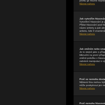
profilu (je možné nepři
Návrat nahoru
Jak vytvořím hlasová
Vytvoření hlasování je 
Přidat hlasování
pod hla
název ankety a pak ale
anketu, kde 0 znamená 
Návrat nahoru
Jak změním nebo sma
Je to stejné jako s př
kliknutím na první pří
změnit položku v hlasov
zabránit manipulaci s v
Návrat nahoru
Proč se nemohu dostat
Některá fóra mohou být 
může poskytnout jen mod
Návrat nahoru
Proč nemohu hlasovat