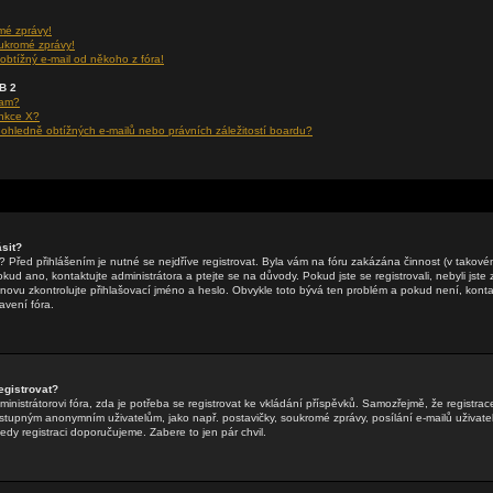
mé zprávy!
ukromé zprávy!
obtížný e-mail od někoho z fóra!
BB 2
ram?
unkce X?
hledně obtížných e-mailů nebo právních záležitostí boardu?
sit?
li? Před přihlášením je nutné se nejdříve registrovat. Byla vám na fóru zakázána činnost (v takov
ud ano, kontaktujte administrátora a ptejte se na důvody. Pokud jste se registrovali, nebyli jste z
znovu zkontrolujte přihlašovací jméno a heslo. Obvykle toto bývá ten problém a pokud není, kontak
vení fóra.
egistrovat?
inistrátorovi fóra, zda je potřeba se registrovat ke vkládání příspěvků. Samozřejmě, že registrac
tupným anonymním uživatelům, jako např. postavičky, soukromé zprávy, posílání e-mailů uživatel
tedy registraci doporučujeme. Zabere to jen pár chvil.