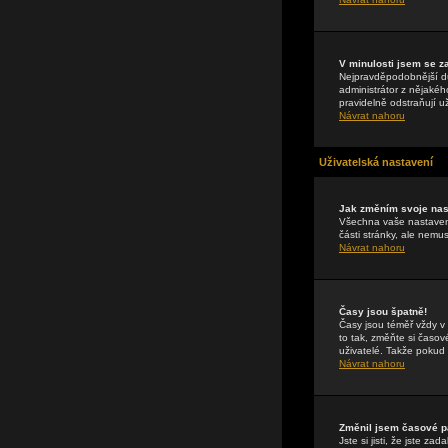
V minulosti jsem se z
Nejpravděpodobnější dův
administrátor z nějakéh
pravidelně odstraňují už
Návrat nahoru
Uživatelská nastavení
Jak změním svoje nas
Všechna vaše nastavení
části stránky, ale nemu
Návrat nahoru
Časy jsou špatně!
Časy jsou téměř vždy v
to tak, změňte si časo
uživatelé. Takže pokud n
Návrat nahoru
Změnil jsem časové pá
Jste si jisti, že jste 