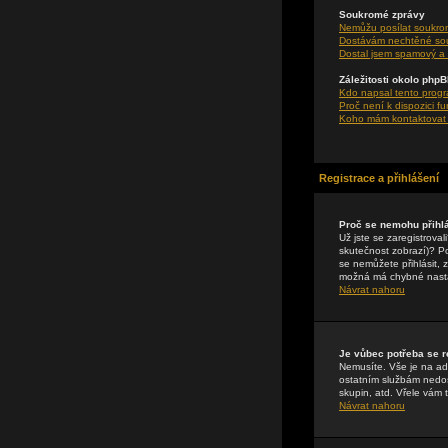
Soukromé zprávy
Nemůžu posílat soukro
Dostávám nechtěné so
Dostal jsem spamový a 
Záležitosti okolo php
Kdo napsal tento prog
Proč není k dispozici f
Koho mám kontaktovat o
Registrace a přihlášení
Proč se nemohu přihlá
Už jste se zaregistrova
skutečnost zobrazí)? Pok
se nemůžete přihlásit, 
možná má chybné nasta
Návrat nahoru
Je vůbec potřeba se r
Nemusíte. Vše je na adm
ostatním službám nedos
skupin, atd. Vřele vám 
Návrat nahoru