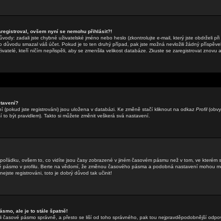
aregistroval, ovšem nyní se nemohu přihlásit?!
ody: zadali jste chybné uživatelské jméno nebo heslo (zkontrolujte e-mail, který jste obdrželi při 
o důvodu smazal váš účet. Pokud je to ten druhý případ, pak jste možná nevložili žádný příspěvek
ivatelé, kteří ničím nepřispěli, aby se zmenšila velikost databáze. Zkuste se zaregistrovat znovu 
tavení?
 (pokud jste registrováni) jsou uložena v databázi. Ke změně stačí kliknout na odkaz
Profil
(obvy
sí to být pravidlem). Takto si můžete změnit veškerá svá nastavení.
 pořádku, ovšem to, co vidíte jsou časy zobrazené v jiném časovém pásmu než v tom, ve kterém 
vé pásmo v profilu. Berte na vědomí, že změnou časového pásma a podobná nastavení mohou měn
ejste registrováni, toto je dobrý důvod tak učinit!
smo, ale je to stále špatně!
zadali časové pásmo správně, a přesto se liší od toho správného, pak tou nejpravděpodobnější odpo