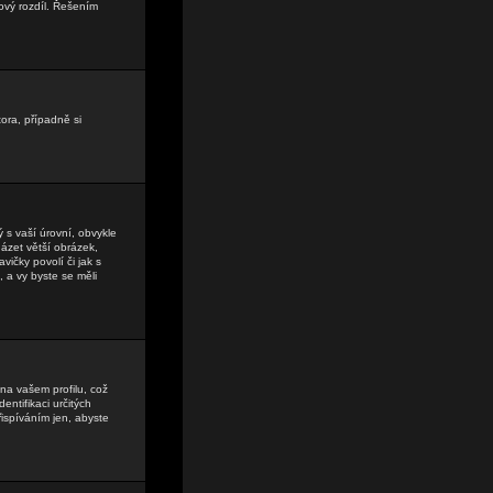
ový rozdíl. Řešením
tora, případně si
 s vaší úrovní, obvykle
házet větší obrázek,
vičky povolí či jak s
, a vy byste se měli
na vašem profilu, což
entifikaci určitých
ispíváním jen, abyste