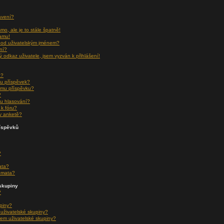
avení?
o, ale je to stále špatně!
namu!
pod uživatelským jménem?
ní?
ý odkaz uživatele, jsem vyzván k přihlášení!
a?
u příspěvek?
ému příspěvku?
?
u hlasování?
k fóru?
v anketě?
říspěvků
?
ata?
émata?
skupiny
?
upiny?
 uživatelské skupiny?
em uživatelské skupiny?