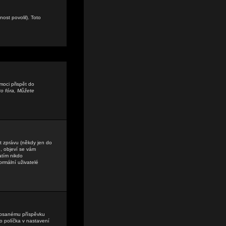
ost povolil). Toto
moci přispět do
o fóra, Můžete
t zprávu (někdy jen do
, objeví se vám
atím nikdo
ormální uživatelé
ě psanému příspěvku
o políčka v nastavení