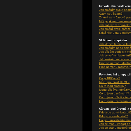
Uživatelská nastavení
Jak změním svoje nast
Časy jsou špatně!
Změnil jsem časové pásm
Můj jazyk není na sez
Jak zobrazím obrázek 
Jak změní svoje zařaze
Když kliknu na e-mailov
Vkládání příspěvků
Jak vložím téma do fór
Jak změním nebo smaž
Jak přidám podpis k m
Jak vytvořím hlasování
Jak změním nebo smaž
Proč se nemohu dostat 
Proč nemohu hlasovat 
Formátování a typy p
Co je BBCode?
Můžu používat HTML?
Co to jsou smajlíky?
Mohu přidávat obrázky
Co to jsou oznámení?
Co to jsou důležitá tém
Co to jsou uzamčená t
Uživatelské úrovně a 
Kdo jsou administrátoři
Kdo jsou moderátoři?
Co jsou uživatelské sk
Jak se mohu zapojit do
Jak se stanu moderátor