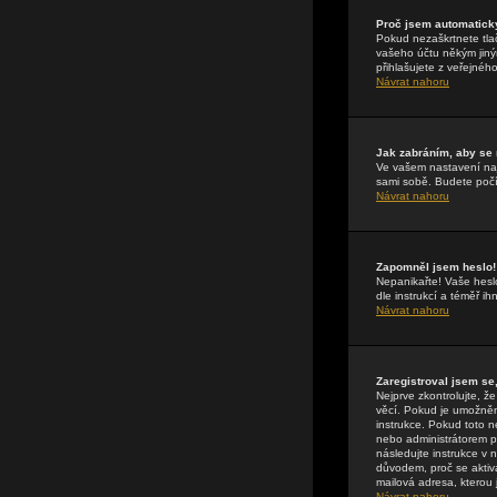
Proč jsem automatick
Pokud nezaškrtnete tla
vašeho účtu někým jiným
přihlašujete z veřejnéh
Návrat nahoru
Jak zabráním, aby se
Ve vašem nastavení n
sami sobě. Budete počít
Návrat nahoru
Zapomněl jsem heslo!
Nepanikařte! Vaše hesl
dle instrukcí a téměř i
Návrat nahoru
Zaregistroval jsem se,
Nejprve zkontrolujte, 
věcí. Pokud je umožněna
instrukce. Pokud toto n
nebo administrátorem př
následujte instrukce v 
důvodem, proč se aktiv
mailová adresa, kterou j
Návrat nahoru