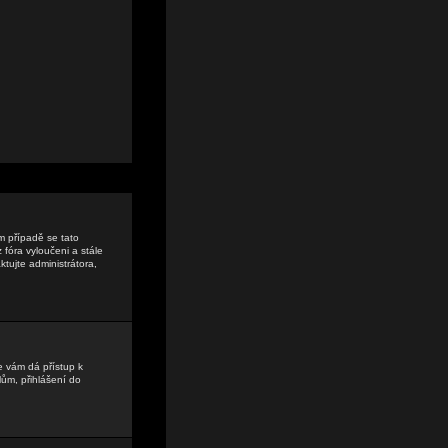
ém případě se tato
 fóra vyloučeni a stále
tujte administrátora,
e vám dá přístup k
ům, přihlášení do