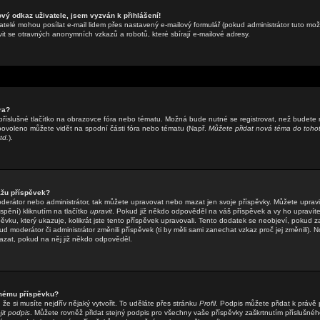
ový odkaz uživatele, jsem vyzván k přihlášení!
atelé mohou posílat e-mail lidem přes nastavený e-mailový formulář (pokud administrátor tuto možn
t se otravných anonymních vzkazů a robotů, které sbírají e-mailové adresy.
ra?
příslušné tlačítko na obrazovce fóra nebo tématu. Možná bude nutné se registrovat, než budete 
 povoleno můžete vidět na spodní části fóra nebo tématu (Např.
Můžete přidat nová téma do tohot
td.
).
žu příspěvek?
oderátor nebo administrátor, tak můžete upravovat nebo mazat jen svoje příspěvky. Můžete upravi
pění) kliknutím na tlačítko
upravit
. Pokud již někdo odpověděl na váš příspěvek a vy ho upravíte
ěvku, který ukazuje, kolikrát jste tento příspěvek upravovali. Tento dodatek se neobjeví, pokud z
moderátor či administrátor změnili příspěvek (ti by měli sami zanechat vzkaz proč jej změnili). N
zat, pokud na něj již někdo odpověděl.
 mému příspěvku?
že si musíte nejdřív nějaký vytvořit. To uděláte přes stránku
Profil
. Podpis můžete přidat k práv
jit podpis
. Můžete rovněž přidat stejný podpis pro všechny vaše příspěvky zaškrtnutím příslušnéh