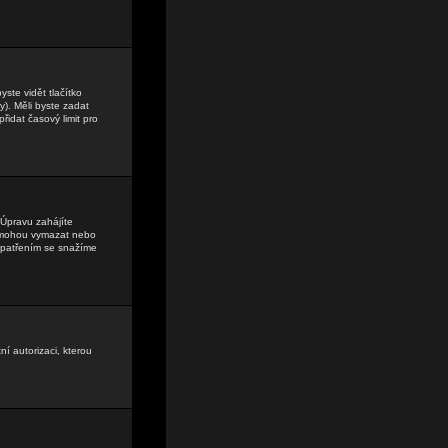
ste vidět tlačítko
). Měli byste zadat
řidat časový limit pro
Úpravu zahájíte
lé mohou vymazat nebo
 opatřením se snažíme
ní autorizaci, kterou