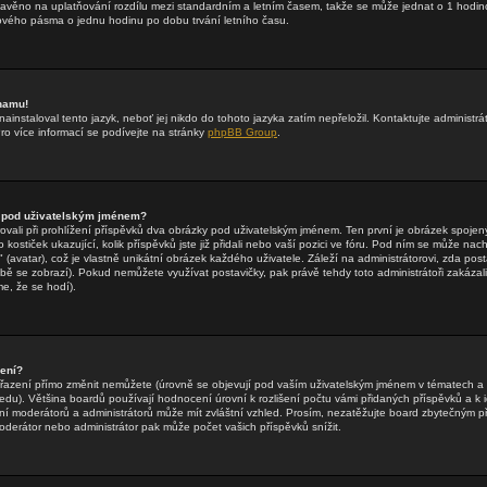
stavěno na uplatňování rozdílu mezi standardním a letním časem, takže se může jednat o 1 hodin
vého pásma o jednu hodinu po dobu trvání letního času.
znamu!
ainstaloval tento jazyk, neboť jej nikdo do tohoto jazyka zatím nepřeložil. Kontaktujte administrá
Pro více informací se podívejte na stránky
phpBB Group
.
 pod uživatelským jménem?
rovali při prohlížení příspěvků dva obrázky pod uživatelským jménem. Ten první je obrázek spojený
 kostiček ukazující, kolik příspěvků jste již přidali nebo vaší pozici ve fóru. Pod ním se může nac
(avatar), což je vlastně unikátní obrázek každého uživatele. Záleží na administrátorovi, zda posta
obě se zobrazí). Pokud nemůžete využívat postavičky, pak právě tehdy toto administrátoři zakázali
e, že se hodí).
zení?
řazení přímo změnit nemůžete (úrovně se objevují pod vaším uživatelským jménem v tématech a 
edu). Většina boardů používají hodnocení úrovní k rozlišení počtu vámi přidaných příspěvků a k id
ní moderátorů a administrátorů může mít zvláštní vzhled. Prosím, nezatěžujte board zbytečným př
oderátor nebo administrátor pak může počet vašich příspěvků snížit.