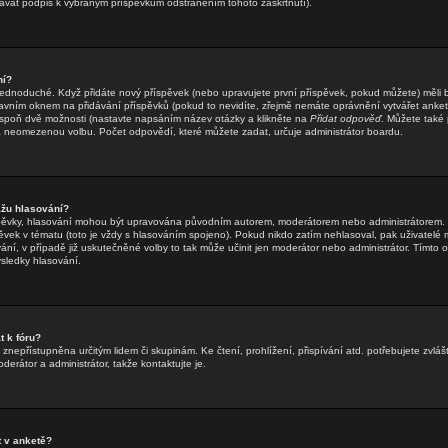
dávat podpis k vybraným příspěvkům odstraněním tohoto zaškrtnutí).
ní?
jednoduché. Když přidáte nový příspěvek (nebo upravujete první příspěvek, pokud můžete) měli by
vním oknem na přidávání příspěvků (pokud to nevidíte, zřejmě nemáte oprávnění vytvářet ankety
spoň dvě možnosti (nastavte napsáním název otázky a klikněte na
Přidat odpověď
. Můžete také p
neomezenou volbu. Počet odpovědí, které můžete zadat, určuje administrátor boardu.
žu hlasování?
íspěvky, hlasování mohou být upravována původním autorem, moderátorem nebo administrátorem. 
spěvek v tématu (toto je vždy s hlasováním spojeno). Pokud nikdo zatím nehlasoval, pak uživate
ání, v případě již uskutečněné volby to tak může učinit jen moderátor nebo administrátor. Tímto
ýsledky hlasování.
 k fóru?
znepřístupněna určitým lidem či skupinám. Ke čtení, prohlížení, přispívání atd. potřebujete zvlášt
erátor a administrátor, takže kontaktujte je.
 v anketě?