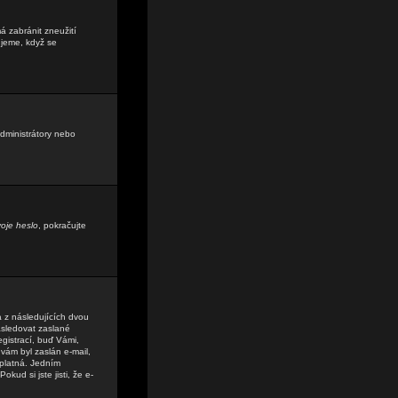
á zabránit zneužití
ujeme, když se
administrátory nebo
oje heslo
, pokračujte
a z následujících dvou
sledovat zaslané
egistrací, buď Vámi,
 vám byl zaslán e-mail,
 platná. Jedním
kud si jste jisti, že e-