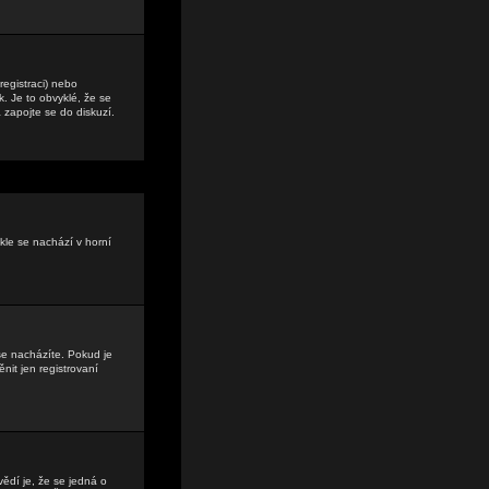
registraci) nebo
. Je to obvyklé, že se
a zapojte se do diskuzí.
kle se nachází v horní
se nacházíte. Pokud je
it jen registrovaní
vědí je, že se jedná o