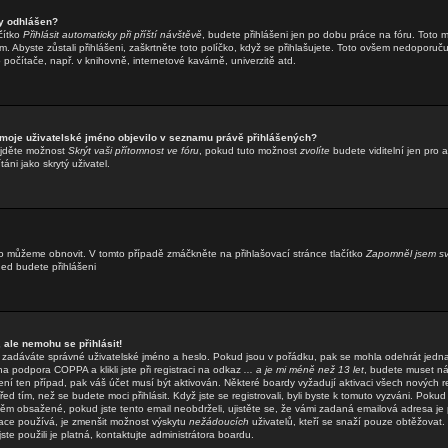
y odhlášen?
čítko
Přihlásit automaticky při příští návštěvě
, budete přihlášeni jen po dobu práce na fóru. Toto m
. Abyste zůstali přihlášeni, zaškrtněte toto políčko, když se přihlašujete. Toto ovšem nedoporuč
o počítače, např. v knihovně, internetové kavárně, univerzitě atd.
 moje uživatelské jméno objevilo v seznamu právě přihlášených?
ajděte možnost
Skrýt vaši přítomnost ve fóru
, pokud tuto možnost
zvolíte
budete viditelní jen pro 
áni jako skrytý uživatel.
o můžeme obnovit. V tomto případě zmáčkněte na přihlašovací stránce tlačítko
Zapomněl jsem sv
hned budete přihlášeni
 ale nemohu se přihlásit!
že zadáváte správné uživatelské jméno a heslo. Pokud jsou v pořádku, pak se mohla odehrát jedn
 podpora COPPA a klikli jste při registraci na odkaz
... a je mi méně než 13 let
, budete muset ná
ení ten případ, pak váš účet musí být aktivován. Některé boardy vyžadují aktivaci všech nových r
ed tím, než se budete moci přihlásit. Když jste se registrovali, byli byste k tomuto vyzváni. Pokud
něm obsažené, pokud jste tento email neobdrželi, ujistěte se, že vámi zadaná emailová adresa je
ace používá, je zmenšit možnost výskytu
nežádoucích
uživatelů, kteří se snaží pouze obtěžovat. Po
ste použili je platná, kontaktujte administrátora boardu.