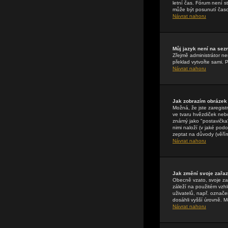
letní čas. Fórum není 
může být posunutí časo
Návrat nahoru
Můj jazyk není na se
Zřejmě administrátor nen
překlad vytvořte sami. 
Návrat nahoru
Jak zobrazím obrázek
Možná, že jste zaregist
ve tvaru hvězdiček nebo
známý jako "postavička" 
nimi naloží (v jaké pod
zeptat na důvody (věřím
Návrat nahoru
Jak změní svoje zařa
Obecně vzato, svoje za
záleží na použitém vzhl
uživatelů, např. označe
dosáhli vyšší úrovně. M
Návrat nahoru