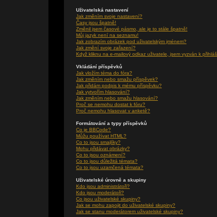
Uživatelská nastavení
Jak změním svoje nastavení?
Časy jsou špatně!
Změnil jsem časové pásmo, ale je to stále špatně!
Můj jazyk není na seznamu!
Jak zobrazím obrázek pod uživatelským jménem?
Jak změní svoje zařazení?
Když kliknu na e-mailový odkaz uživatele, jsem vyzván k přihláš
Vkládání příspěvků
Jak vložím téma do fóra?
Jak změním nebo smažu příspěvek?
Jak přidám podpis k mému příspěvku?
Jak vytvořím hlasování?
Jak změním nebo smažu hlasování?
Proč se nemohu dostat k fóru?
Proč nemohu hlasovat v anketě?
Formátování a typy příspěvků
Co je BBCode?
Můžu používat HTML?
Co to jsou smajlíky?
Mohu přidávat obrázky?
Co to jsou oznámení?
Co to jsou důležitá témata?
Co to jsou uzamčená témata?
Uživatelské úrovně a skupiny
Kdo jsou administrátoři?
Kdo jsou moderátoři?
Co jsou uživatelské skupiny?
Jak se mohu zapojit do uživatelské skupiny?
Jak se stanu moderátorem uživatelské skupiny?