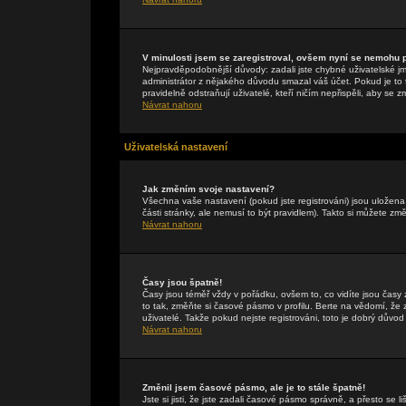
V minulosti jsem se zaregistroval, ovšem nyní se nemohu př
Nejpravděpodobnější důvody: zadali jste chybné uživatelské jmén
administrátor z nějakého důvodu smazal váš účet. Pokud je to t
pravidelně odstraňují uživatelé, kteří ničím nepřispěli, aby se 
Návrat nahoru
Uživatelská nastavení
Jak změním svoje nastavení?
Všechna vaše nastavení (pokud jste registrováni) jsou uložen
části stránky, ale nemusí to být pravidlem). Takto si můžete zm
Návrat nahoru
Časy jsou špatně!
Časy jsou téměř vždy v pořádku, ovšem to, co vidíte jsou čas
to tak, změňte si časové pásmo v profilu. Berte na vědomí, 
uživatelé. Takže pokud nejste registrováni, toto je dobrý důvod 
Návrat nahoru
Změnil jsem časové pásmo, ale je to stále špatně!
Jste si jisti, že jste zadali časové pásmo správně, a přesto se