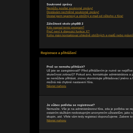
Soukromé zprávy
Nemůžu posílat soukromé zprávy!
Dostávám nechtěné soukromé zprávy!
Dostal jsem spamový a obtížný e-mail od někoho z fóra!
Záležitosti okolo phpBB 2
Kdo napsal tento program?
Proč není k dispozici funkce X?
Koho mám kontaktovat ohledně obtížných e-mailů nebo právníc
Registrace a přihlášení
Proč se nemohu přihlásit?
Už jste se zaregistrovali? Před přihlášením je nutné se nejdřív
skutečnost zobrazí)? Pokud ano, kontaktujte administrátora a pte
se nemůžete přihlásit, znovu zkontrolujte přihlašovací jméno a
možná má chybné nastavení fóra.
Návrat nahoru
Je vůbec potřeba se registrovat?
Nemusíte. Vše je na administrátorovi fóra, zda je potřeba se r
ostatním službám nedostupným anonymním uživatelům, jako např
skupin, atd. Vřele vám tedy registraci doporučujeme. Zabere to 
Návrat nahoru