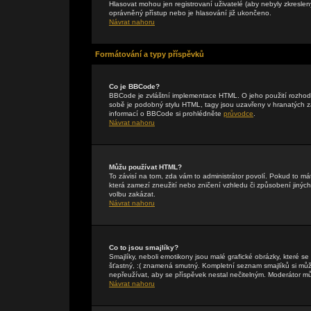
Hlasovat mohou jen registrovaní uživatelé (aby nebyly zkreslen
oprávněný přístup nebo je hlasování již ukončeno.
Návrat nahoru
Formátování a typy příspěvků
Co je BBCode?
BBCode je zvláštní implementace HTML. O jeho použití rozhodu
sobě je podobný stylu HTML, tagy jsou uzavřeny v hranatých záv
informací o BBCode si prohlédněte
průvodce
.
Návrat nahoru
Můžu používat HTML?
To závisí na tom, zda vám to administrátor povolí. Pokud to mát
která zamezí zneužití nebo zničení vzhledu či způsobení jiný
volbu zakázat.
Návrat nahoru
Co to jsou smajlíky?
Smajlíky, neboli emotikony jsou malé grafické obrázky, které s
šťastný, :( znamená smutný. Kompletní seznam smajlíků si může
nepřeužívat, aby se příspěvek nestal nečitelným. Moderátor m
Návrat nahoru