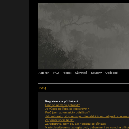
Asterion
FAQ
Hledat
Uživatelé
Skupiny
Oblíbené
FAQ
Registrace a přihlášení
Proč se nemohu přihlásit?
Je vůbec potřeba se registrovat?
Proč jsem automaticky odhlášen?
Jak zabráním, aby se moje uživatelské jméno objevilo v sezna
Zapomněl jsem heslo!
Zaregistroval jsem se, ale nemohu se přihlásit!
V minulosti jsem se zaregistroval, ovšem nyní se nemohu přihlá