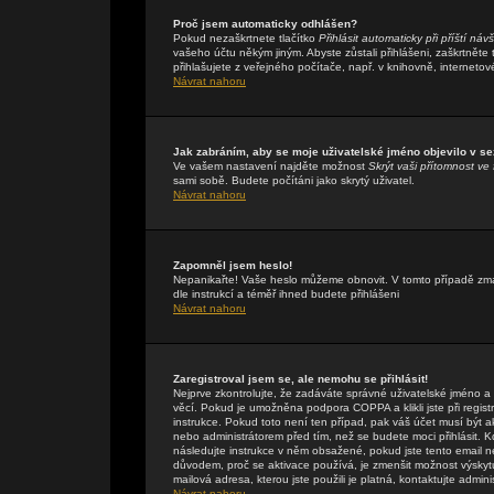
Proč jsem automaticky odhlášen?
Pokud nezaškrtnete tlačítko
Přihlásit automaticky při příští náv
vašeho účtu někým jiným. Abyste zůstali přihlášeni, zaškrtněte
přihlašujete z veřejného počítače, např. v knihovně, internetov
Návrat nahoru
Jak zabráním, aby se moje uživatelské jméno objevilo v s
Ve vašem nastavení najděte možnost
Skrýt vaši přítomnost ve 
sami sobě. Budete počítáni jako skrytý uživatel.
Návrat nahoru
Zapomněl jsem heslo!
Nepanikařte! Vaše heslo můžeme obnovit. V tomto případě zmáč
dle instrukcí a téměř ihned budete přihlášeni
Návrat nahoru
Zaregistroval jsem se, ale nemohu se přihlásit!
Nejprve zkontrolujte, že zadáváte správné uživatelské jméno a
věcí. Pokud je umožněna podpora COPPA a klikli jste při regis
instrukce. Pokud toto není ten případ, pak váš účet musí být a
nebo administrátorem před tím, než se budete moci přihlásit. Kdy
následujte instrukce v něm obsažené, pokud jste tento email n
důvodem, proč se aktivace používá, je zmenšit možnost výsky
mailová adresa, kterou jste použili je platná, kontaktujte admin
Návrat nahoru