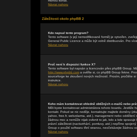
mohou konat.
Návrat nahoru
Záležitosti okolo phpBB 2
Kdo napsal tento program?
Tento software (v její nemodifikované formě) je vytvořen, zveř
General Public Licence a může být volně distribuován. Pro více
Návrat nahoru
Proč není k dispozici funkce X?
Tento software byl napsán a licencován přes phpBB Group. Máte-
http://www.phpbb.com
a ověřte si, co phpBB Group řekne. Pr
sourceforge ke zkoušení nových možností. Prosím, pročtěte si 
instrukce.
Návrat nahoru
Koho mám kontaktovat ohledně obtížných e-mailů nebo práv
Měli byste kontaktovat administrátora tohoto boardu. Jestliže 
kontakt. Pokud se nic neděje, kontaktujte majitele domény (zku
yahoo, free.fr, webzdarma, atd.), management nebo oddělení 
žádnou moc a nemůže nijak ovlivnit to jak, kdo a kde spravuj
právní záležitosti (nactiutrhání, pomluvy, atd.) nepřímo spo
Group o použití softwaru třetí stranou, neočekávejte žádnou 
Návrat nahoru