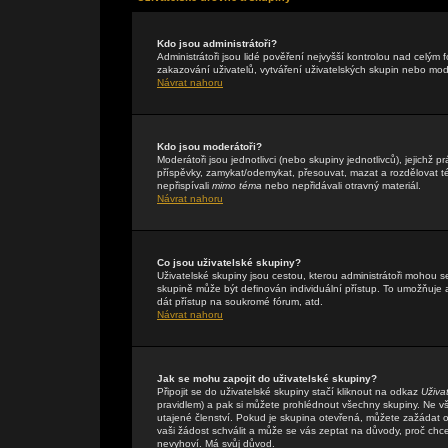
Kdo jsou administrátoři?
Administrátoři jsou lidé pověření nejvyšší kontrolou nad celým
zakazování uživatelů, vytváření uživatelských skupin nebo mo
Návrat nahoru
Kdo jsou moderátoři?
Moderátoři jsou jednotlivci (nebo skupiny jednotlivců), jejichž
příspěvky, zamykat/odemykat, přesouvat, mazat a rozdělovat té
nepřispívali
mimo téma
nebo nepřidávali otravný materiál.
Návrat nahoru
Co jsou uživatelské skupiny?
Uživatelské skupiny jsou cestou, kterou administrátoři mohou s
skupině může být definován individuální přístup. To umožňuje a
dát přístup na soukromé fórum, atd.
Návrat nahoru
Jak se mohu zapojit do uživatelské skupiny?
Připojit se do uživatelské skupiny stačí kliknout na odkaz
Uživa
pravidlem) a pak si můžete prohlédnout všechny skupiny. Ne v
utajené členství. Pokud je skupina otevřená, můžete zažádat o 
vaši žádost schválit a může se vás zeptat na důvody, proč chc
nevyhoví. Má svůj důvod.