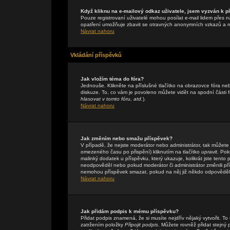
Když kliknu na e-mailový odkaz uživatele, jsem vyzván k př
Pouze registrovaní uživatelé mohou posílat e-mail lidem přes n
opatření umožňuje zbavit se otravných anonymních vzkazů a rob
Návrat nahoru
Vkládání příspěvků
Jak vložím téma do fóra?
Jednouše. Klikněte na příslušné tlačítko na obrazovce fóra n
diskuze. To, co vám je povoleno můžete vidět na spodní části
hlasovat v tomto fóru, atd.
).
Návrat nahoru
Jak změním nebo smažu příspěvek?
V případě, že nejste moderátor nebo administrátor, tak můžete
omezeného času po přispění) kliknutím na tlačítko
upravit
. Pok
malinký dodatek u příspěvku, který ukazuje, kolikrát jste tent
neodpověděl nebo pokud moderátor či administrátor změnili přís
nemohou příspěvek smazat, pokud na něj již někdo odpověděl
Návrat nahoru
Jak přidám podpis k mému příspěvku?
Přidat podpis znamená, že si musíte nejdřív nějaký vytvořit. To
zatržením položky
Připojit podpis
. Můžete rovněž přidat stejný