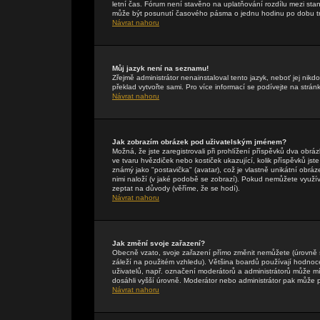
letní čas. Fórum není stavěno na uplatňování rozdílu mezi st
může být posunutí časového pásma o jednu hodinu po dobu tr
Návrat nahoru
Můj jazyk není na seznamu!
Zřejmě administrátor nenainstaloval tento jazyk, neboť jej nikdo
překlad vytvořte sami. Pro více informací se podívejte na strán
Návrat nahoru
Jak zobrazím obrázek pod uživatelským jménem?
Možná, že jste zaregistrovali při prohlížení příspěvků dva obr
ve tvaru hvězdiček nebo kostiček ukazující, kolik příspěvků jst
známý jako "postavička" (avatar), což je vlastně unikátní obráze
nimi naloží (v jaké podobě se zobrazí). Pokud nemůžete využívat
zeptat na důvody (věříme, že se hodí).
Návrat nahoru
Jak změní svoje zařazení?
Obecně vzato, svoje zařazení přímo změnit nemůžete (úrovně 
záleží na použitém vzhledu). Většina boardů používají hodnocení
uživatelů, např. označení moderátorů a administrátorů může mí
dosáhli vyšší úrovně. Moderátor nebo administrátor pak může p
Návrat nahoru