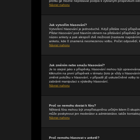
profilu (je možné nepřidávat podpis k vybraným příspěvkům ods
Návrat nahoru
Jak vytvořím hlasování?
Vytvoření hlasování je jednoduché. Když přidáte nový příspěve
Přidat hlasování
pod hlavním oknem na přidávání příspěvků (pok
název ankety a pak alespoň dvě možnosti (nastavte napsáním 
anketu, kde 0 znamená neomezenou volbu. Počet odpovědí, kte
Návrat nahoru
Jak změním nebo smažu hlasování?
Je to stejné jako s příspěvky, hlasování mohou být upravová
kliknutím na první příspěvek v tématu (toto je vždy s hlasová
změnit položku v hlasování, v případě již uskutečněné volby t
zabránit manipulaci s výsledky hlasování.
Návrat nahoru
Proč se nemohu dostat k fóru?
Některá fóra mohou být znepřístupněna určitým lidem či skupinám
může poskytnout jen moderátor a administrátor, takže kontaktuj
Návrat nahoru
Proč nemohu hlasovat v anketě?