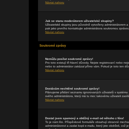
Návrat nahoru
Jak se stanu moderátorem uživatelské skupiny?
Uživatelské skupiny jsou původně vytvořeny administrátorem a 
pak jako prvního kontaktujte administrátora soukromou zprávo
Návrat nahoru
Soukromé zprávy
Nemůžu posílat soukromé zprávy!
Pro toto existují tři hlavní důvody. Nejste registrovaní nebo ne
nebo to administrátor zakázal přímo vám. Pokud je toto ten důvo
Návrat nahoru
Dostávám nechtěné soukromé zprávy!
Plánujeme přidání seznamu ignorovaných uživatelů v systému z
svého administrátora, který má tu moc takovému uživateli zasíl
Návrat nahoru
Dostal jsem spamový a obtížný e-mail od někoho z fóra!
To je nám líto. Příspěvkové formuláře obsahují obranné mechan
administrátorovi a zaslat kopii e-mailu, který jste obdrželi, což 