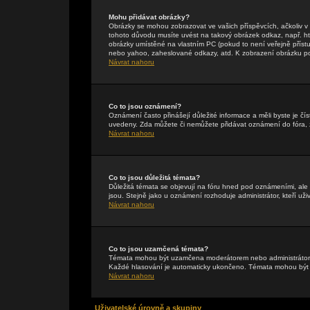
Mohu přidávat obrázky?
Obrázky se mohou zobrazovat ve vašich příspěvcích, ačkoliv 
tohoto důvodu musíte uvést na takový obrázek odkaz, např. h
obrázky umístěné na vlastním PC (pokud to není veřejně příst
nebo yahoo, zaheslované odkazy, atd. K zobrazení obrázku pou
Návrat nahoru
Co to jsou oznámení?
Oznámení často přinášejí důležité informace a měli byste je čís
uvedeny. Zda můžete či nemůžete přidávat oznámení do fóra, zá
Návrat nahoru
Co to jsou důležitá témata?
Důležitá témata se objevují na fóru hned pod oznámeními, ale p
jsou. Stejně jako u oznámení rozhoduje administrátor, kteří uži
Návrat nahoru
Co to jsou uzamčená témata?
Témata mohou být uzamčena moderátorem nebo administrátore
Každé hlasování je automaticky ukončeno. Témata mohou bý
Návrat nahoru
Uživatelské úrovně a skupiny