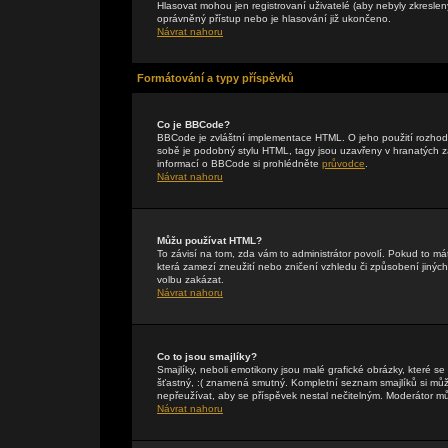
Hlasovat mohou jen registrovaní uživatelé (aby nebyly zkreslen
oprávněný přístup nebo je hlasování již ukončeno.
Návrat nahoru
Formátování a typy příspěvků
Co je BBCode?
BBCode je zvláštní implementace HTML. O jeho použití rozhodu
sobě je podobný stylu HTML, tagy jsou uzavřeny v hranatých záv
informací o BBCode si prohlédněte
průvodce
.
Návrat nahoru
Můžu používat HTML?
To závisí na tom, zda vám to administrátor povolí. Pokud to mát
která zamezí zneužití nebo zničení vzhledu či způsobení jiný
volbu zakázat.
Návrat nahoru
Co to jsou smajlíky?
Smajlíky, neboli emotikony jsou malé grafické obrázky, které s
šťastný, :( znamená smutný. Kompletní seznam smajlíků si může
nepřeužívat, aby se příspěvek nestal nečitelným. Moderátor m
Návrat nahoru