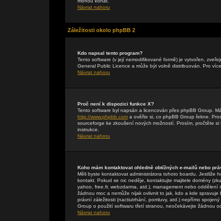
mohou konat.
Návrat nahoru
Záležitosti okolo phpBB 2
Kdo napsal tento program?
Tento software (v její nemodifikované formě) je vytvořen, zveř
General Public Licence a může být volně distribuován. Pro více
Návrat nahoru
Proč není k dispozici funkce X?
Tento software byl napsán a licencován přes phpBB Group. Máte-
http://www.phpbb.com
a ověřte si, co phpBB Group řekne. Pr
sourceforge ke zkoušení nových možností. Prosím, pročtěte si 
instrukce.
Návrat nahoru
Koho mám kontaktovat ohledně obtížných e-mailů nebo práv
Měli byste kontaktovat administrátora tohoto boardu. Jestliže 
kontakt. Pokud se nic neděje, kontaktujte majitele domény (zku
yahoo, free.fr, webzdarma, atd.), management nebo oddělení 
žádnou moc a nemůže nijak ovlivnit to jak, kdo a kde spravuj
právní záležitosti (nactiutrhání, pomluvy, atd.) nepřímo spo
Group o použití softwaru třetí stranou, neočekávejte žádnou 
Návrat nahoru