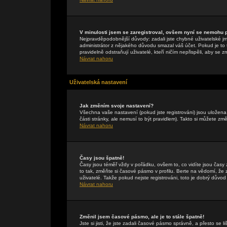
V minulosti jsem se zaregistroval, ovšem nyní se nemohu př
Nejpravděpodobnější důvody: zadali jste chybné uživatelské jmén
administrátor z nějakého důvodu smazal váš účet. Pokud je to t
pravidelně odstraňují uživatelé, kteří ničím nepřispěli, aby se 
Návrat nahoru
Uživatelská nastavení
Jak změním svoje nastavení?
Všechna vaše nastavení (pokud jste registrováni) jsou uložen
části stránky, ale nemusí to být pravidlem). Takto si můžete zm
Návrat nahoru
Časy jsou špatně!
Časy jsou téměř vždy v pořádku, ovšem to, co vidíte jsou čas
to tak, změňte si časové pásmo v profilu. Berte na vědomí, 
uživatelé. Takže pokud nejste registrováni, toto je dobrý důvod 
Návrat nahoru
Změnil jsem časové pásmo, ale je to stále špatně!
Jste si jisti, že jste zadali časové pásmo správně, a přesto se