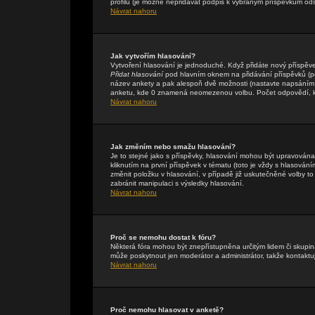
profilu (je možné nepřidávat podpis k vybraným příspěvkům ods
Návrat nahoru
Jak vytvořím hlasování?
Vytvoření hlasování je jednoduché. Když přidáte nový příspěve
Přidat hlasování
pod hlavním oknem na přidávání příspěvků (pok
název ankety a pak alespoň dvě možnosti (nastavte napsáním 
anketu, kde 0 znamená neomezenou volbu. Počet odpovědí, kte
Návrat nahoru
Jak změním nebo smažu hlasování?
Je to stejné jako s příspěvky, hlasování mohou být upravová
kliknutím na první příspěvek v tématu (toto je vždy s hlasová
změnit položku v hlasování, v případě již uskutečněné volby t
zabránit manipulaci s výsledky hlasování.
Návrat nahoru
Proč se nemohu dostat k fóru?
Některá fóra mohou být znepřístupněna určitým lidem či skupinám
může poskytnout jen moderátor a administrátor, takže kontaktuj
Návrat nahoru
Proč nemohu hlasovat v anketě?