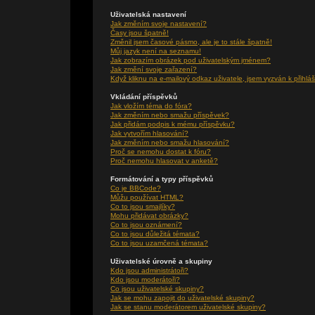
Uživatelská nastavení
Jak změním svoje nastavení?
Časy jsou špatně!
Změnil jsem časové pásmo, ale je to stále špatně!
Můj jazyk není na seznamu!
Jak zobrazím obrázek pod uživatelským jménem?
Jak změní svoje zařazení?
Když kliknu na e-mailový odkaz uživatele, jsem vyzván k přihláš
Vkládání příspěvků
Jak vložím téma do fóra?
Jak změním nebo smažu příspěvek?
Jak přidám podpis k mému příspěvku?
Jak vytvořím hlasování?
Jak změním nebo smažu hlasování?
Proč se nemohu dostat k fóru?
Proč nemohu hlasovat v anketě?
Formátování a typy příspěvků
Co je BBCode?
Můžu používat HTML?
Co to jsou smajlíky?
Mohu přidávat obrázky?
Co to jsou oznámení?
Co to jsou důležitá témata?
Co to jsou uzamčená témata?
Uživatelské úrovně a skupiny
Kdo jsou administrátoři?
Kdo jsou moderátoři?
Co jsou uživatelské skupiny?
Jak se mohu zapojit do uživatelské skupiny?
Jak se stanu moderátorem uživatelské skupiny?