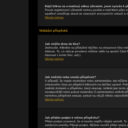
Když kliknu na e-mailový odkaz uživatele, jsem vyzván k př
Pouze registrovaní uživatelé mohou posílat e-mail lidem přes n
opatření umožňuje zbavit se otravných anonymních vzkazů a rob
Návrat nahoru
Vkládání příspěvků
Jak vložím téma do fóra?
Jednouše. Klikněte na příslušné tlačítko na obrazovce fóra n
diskuze. To, co vám je povoleno můžete vidět na spodní části
hlasovat v tomto fóru, atd.
).
Návrat nahoru
Jak změním nebo smažu příspěvek?
V případě, že nejste moderátor nebo administrátor, tak můžete
omezeného času po přispění) kliknutím na tlačítko
upravit
. Pok
malinký dodatek u příspěvku, který ukazuje, kolikrát jste tent
neodpověděl nebo pokud moderátor či administrátor změnili přís
nemohou příspěvek smazat, pokud na něj již někdo odpověděl
Návrat nahoru
Jak přidám podpis k mému příspěvku?
Přidat podpis znamená, že si musíte nejdřív nějaký vytvořit. To
zatržením položky
Připojit podpis
. Můžete rovněž přidat stejný