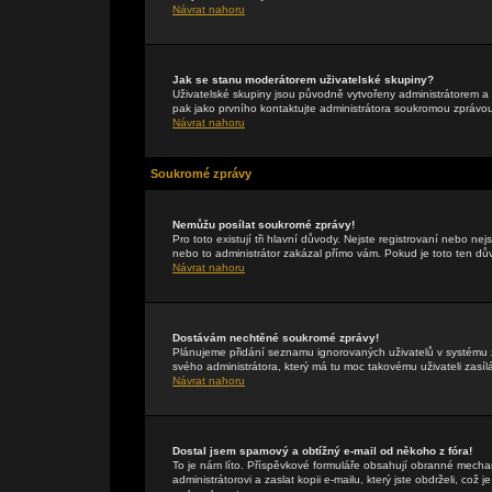
Návrat nahoru
Jak se stanu moderátorem uživatelské skupiny?
Uživatelské skupiny jsou původně vytvořeny administrátorem a 
pak jako prvního kontaktujte administrátora soukromou zprávo
Návrat nahoru
Soukromé zprávy
Nemůžu posílat soukromé zprávy!
Pro toto existují tři hlavní důvody. Nejste registrovaní nebo ne
nebo to administrátor zakázal přímo vám. Pokud je toto ten důvo
Návrat nahoru
Dostávám nechtěné soukromé zprávy!
Plánujeme přidání seznamu ignorovaných uživatelů v systému z
svého administrátora, který má tu moc takovému uživateli zasíl
Návrat nahoru
Dostal jsem spamový a obtížný e-mail od někoho z fóra!
To je nám líto. Příspěvkové formuláře obsahují obranné mechan
administrátorovi a zaslat kopii e-mailu, který jste obdrželi, což 