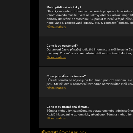
Mohu přidávat obrázky?
Obrázky se mohou zobrazovat ve vašich příspěvcích, ačkoliv 
tohoto důvodu musíte uvést na takový obrázek odkaz, např. h
obrázky umístěné na vlastním PC (pokud to není veřejně příst
nebo yahoo, zaheslované odkazy, atd. K zobrazení obrázku pou
Návrat nahoru
Co to jsou oznámení?
Oznámení často přinášejí důležité informace a měli byste je čís
uvedeny. Zda můžete či nemůžete přidávat oznámení do fóra, zá
Návrat nahoru
Co to jsou důležitá témata?
Důležitá témata se objevují na fóru hned pod oznámeními, ale p
jsou. Stejně jako u oznámení rozhoduje administrátor, kteří uži
Návrat nahoru
Co to jsou uzamčená témata?
Témata mohou být uzamčena moderátorem nebo administrátore
Každé hlasování je automaticky ukončeno. Témata mohou bý
Návrat nahoru
Uživatelské úrovně a skupiny