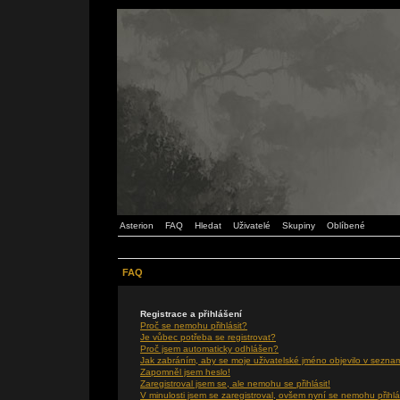
Asterion
FAQ
Hledat
Uživatelé
Skupiny
Oblíbené
FAQ
Registrace a přihlášení
Proč se nemohu přihlásit?
Je vůbec potřeba se registrovat?
Proč jsem automaticky odhlášen?
Jak zabráním, aby se moje uživatelské jméno objevilo v sezna
Zapomněl jsem heslo!
Zaregistroval jsem se, ale nemohu se přihlásit!
V minulosti jsem se zaregistroval, ovšem nyní se nemohu přihlá