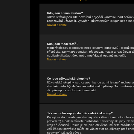
Kdo jsou administrátoři?
Administrátoři jsou lidé pověření nejvyšší kontrolou nad celým
zakazování uživatelů, vytváření uživatelských skupin nebo mo
Návrat nahoru
Kdo jsou moderátoři?
Moderátoři jsou jednotlivci (nebo skupiny jednotlivců), jejichž
příspěvky, zamykat/odemykat, přesouvat, mazat a rozdělovat té
nepřispívali
mimo téma
nebo nepřidávali otravný materiál.
Návrat nahoru
Co jsou uživatelské skupiny?
Uživatelské skupiny jsou cestou, kterou administrátoři mohou s
skupině může být definován individuální přístup. To umožňuje a
dát přístup na soukromé fórum, atd.
Návrat nahoru
Jak se mohu zapojit do uživatelské skupiny?
Připojit se do uživatelské skupiny stačí kliknout na odkaz
Uživa
pravidlem) a pak si můžete prohlédnout všechny skupiny. Ne v
utajené členství. Pokud je skupina otevřená, můžete zažádat o 
vaši žádost schválit a může se vás zeptat na důvody, proč chc
nevyhoví. Má svůj důvod.