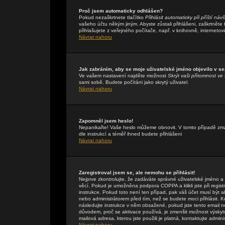
Proč jsem automaticky odhlášen?
Pokud nezaškrtnete tlačítko
Přihlásit automaticky při příští náv
vašeho účtu někým jiným. Abyste zůstali přihlášeni, zaškrtněte
přihlašujete z veřejného počítače, např. v knihovně, internetov
Návrat nahoru
Jak zabráním, aby se moje uživatelské jméno objevilo v s
Ve vašem nastavení najděte možnost
Skrýt vaši přítomnost ve 
sami sobě. Budete počítáni jako skrytý uživatel.
Návrat nahoru
Zapomněl jsem heslo!
Nepanikařte! Vaše heslo můžeme obnovit. V tomto případě zmáč
dle instrukcí a téměř ihned budete přihlášeni
Návrat nahoru
Zaregistroval jsem se, ale nemohu se přihlásit!
Nejprve zkontrolujte, že zadáváte správné uživatelské jméno a
věcí. Pokud je umožněna podpora COPPA a klikli jste při regis
instrukce. Pokud toto není ten případ, pak váš účet musí být a
nebo administrátorem před tím, než se budete moci přihlásit. Kdy
následujte instrukce v něm obsažené, pokud jste tento email n
důvodem, proč se aktivace používá, je zmenšit možnost výsky
mailová adresa, kterou jste použili je platná, kontaktujte admin
Návrat nahoru