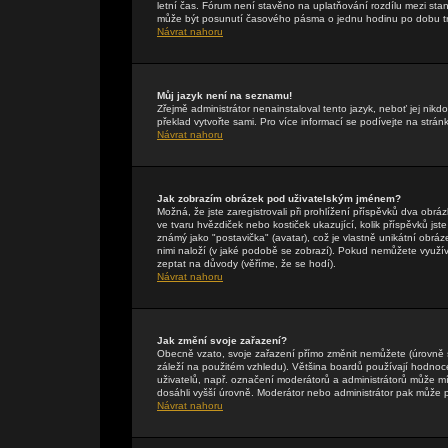
letní čas. Fórum není stavěno na uplatňování rozdílu mezi st
může být posunutí časového pásma o jednu hodinu po dobu tr
Návrat nahoru
Můj jazyk není na seznamu!
Zřejmě administrátor nenainstaloval tento jazyk, neboť jej nikdo
překlad vytvořte sami. Pro více informací se podívejte na strán
Návrat nahoru
Jak zobrazím obrázek pod uživatelským jménem?
Možná, že jste zaregistrovali při prohlížení příspěvků dva obr
ve tvaru hvězdiček nebo kostiček ukazující, kolik příspěvků jst
známý jako "postavička" (avatar), což je vlastně unikátní obráze
nimi naloží (v jaké podobě se zobrazí). Pokud nemůžete využívat
zeptat na důvody (věříme, že se hodí).
Návrat nahoru
Jak změní svoje zařazení?
Obecně vzato, svoje zařazení přímo změnit nemůžete (úrovně 
záleží na použitém vzhledu). Většina boardů používají hodnocení
uživatelů, např. označení moderátorů a administrátorů může mí
dosáhli vyšší úrovně. Moderátor nebo administrátor pak může p
Návrat nahoru