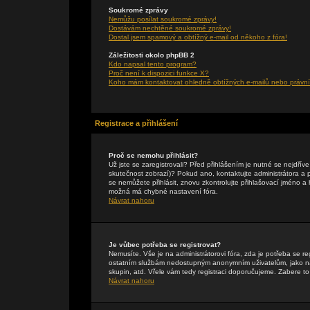
Soukromé zprávy
Nemůžu posílat soukromé zprávy!
Dostávám nechtěné soukromé zprávy!
Dostal jsem spamový a obtížný e-mail od někoho z fóra!
Záležitosti okolo phpBB 2
Kdo napsal tento program?
Proč není k dispozici funkce X?
Koho mám kontaktovat ohledně obtížných e-mailů nebo právníc
Registrace a přihlášení
Proč se nemohu přihlásit?
Už jste se zaregistrovali? Před přihlášením je nutné se nejdřív
skutečnost zobrazí)? Pokud ano, kontaktujte administrátora a pte
se nemůžete přihlásit, znovu zkontrolujte přihlašovací jméno a
možná má chybné nastavení fóra.
Návrat nahoru
Je vůbec potřeba se registrovat?
Nemusíte. Vše je na administrátorovi fóra, zda je potřeba se r
ostatním službám nedostupným anonymním uživatelům, jako např
skupin, atd. Vřele vám tedy registraci doporučujeme. Zabere to 
Návrat nahoru