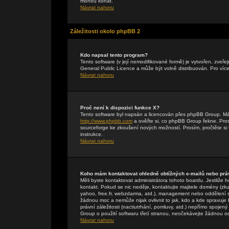
mohou konat.
Návrat nahoru
Záležitosti okolo phpBB 2
Kdo napsal tento program?
Tento software (v její nemodifikované formě) je vytvořen, zveř
General Public Licence a může být volně distribuován. Pro více
Návrat nahoru
Proč není k dispozici funkce X?
Tento software byl napsán a licencován přes phpBB Group. Máte-
http://www.phpbb.com
a ověřte si, co phpBB Group řekne. Pr
sourceforge ke zkoušení nových možností. Prosím, pročtěte si 
instrukce.
Návrat nahoru
Koho mám kontaktovat ohledně obtížných e-mailů nebo práv
Měli byste kontaktovat administrátora tohoto boardu. Jestliže 
kontakt. Pokud se nic neděje, kontaktujte majitele domény (zku
yahoo, free.fr, webzdarma, atd.), management nebo oddělení 
žádnou moc a nemůže nijak ovlivnit to jak, kdo a kde spravuj
právní záležitosti (nactiutrhání, pomluvy, atd.) nepřímo spo
Group o použití softwaru třetí stranou, neočekávejte žádnou 
Návrat nahoru