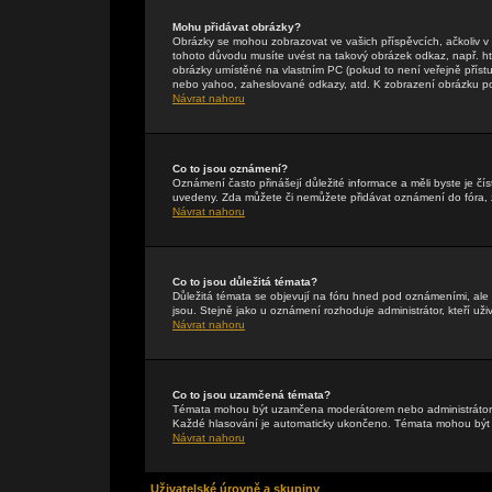
Mohu přidávat obrázky?
Obrázky se mohou zobrazovat ve vašich příspěvcích, ačkoliv 
tohoto důvodu musíte uvést na takový obrázek odkaz, např. h
obrázky umístěné na vlastním PC (pokud to není veřejně příst
nebo yahoo, zaheslované odkazy, atd. K zobrazení obrázku pou
Návrat nahoru
Co to jsou oznámení?
Oznámení často přinášejí důležité informace a měli byste je čís
uvedeny. Zda můžete či nemůžete přidávat oznámení do fóra, zá
Návrat nahoru
Co to jsou důležitá témata?
Důležitá témata se objevují na fóru hned pod oznámeními, ale p
jsou. Stejně jako u oznámení rozhoduje administrátor, kteří uži
Návrat nahoru
Co to jsou uzamčená témata?
Témata mohou být uzamčena moderátorem nebo administrátore
Každé hlasování je automaticky ukončeno. Témata mohou bý
Návrat nahoru
Uživatelské úrovně a skupiny