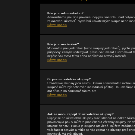
Kdo jsou administrátoři?
Administrátoři jsou lidé pověření nejvyšší kontrolou nad celým
zakazování uživatelů, vytváření uživatelských skupin nebo mo
Návrat nahoru
Kdo jsou moderátoři?
Moderátoři jsou jednotlivci (nebo skupiny jednotlivců), jejichž
příspěvky, zamykat/odemykat, přesouvat, mazat a rozdělovat té
nepřispívali
mimo téma
nebo nepřidávali otravný materiál.
Návrat nahoru
Co jsou uživatelské skupiny?
Uživatelské skupiny jsou cestou, kterou administrátoři mohou s
skupině může být definován individuální přístup. To umožňuje a
dát přístup na soukromé fórum, atd.
Návrat nahoru
Jak se mohu zapojit do uživatelské skupiny?
Připojit se do uživatelské skupiny stačí kliknout na odkaz
Uživa
pravidlem) a pak si můžete prohlédnout všechny skupiny. Ne v
utajené členství. Pokud je skupina otevřená, můžete zažádat o 
vaši žádost schválit a může se vás zeptat na důvody, proč chc
nevyhoví. Má svůj důvod.