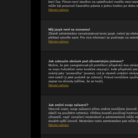
letní čas. Fórum není stavěno na uplatňování rozdílu mezi st
může být posunutí časového pásma o jednu hodinu po dobu tr
Návrat nahoru
Můj jazyk není na seznamu!
Zřejmě administrátor nenainstaloval tento jazyk, neboť jej nikdo
překlad vytvořte sami. Pro více informací se podívejte na strán
Návrat nahoru
Jak zobrazím obrázek pod uživatelským jménem?
Možná, že jste zaregistrovali při prohlížení příspěvků dva obr
ve tvaru hvězdiček nebo kostiček ukazující, kolik příspěvků jst
známý jako "postavička" (avatar), což je vlastně unikátní obráze
nimi naloží (v jaké podobě se zobrazí). Pokud nemůžete využívat
zeptat na důvody (věříme, že se hodí).
Návrat nahoru
Jak změní svoje zařazení?
Obecně vzato, svoje zařazení přímo změnit nemůžete (úrovně 
záleží na použitém vzhledu). Většina boardů používají hodnocení
uživatelů, např. označení moderátorů a administrátorů může mí
dosáhli vyšší úrovně. Moderátor nebo administrátor pak může p
Návrat nahoru