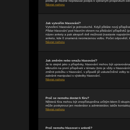
profilu (je možné nepřidávat podpis k vybraným příspěvkům ods
Návrat nahoru
Jak vytvořím hlasování?
Vytvoření hlasování je jednoduché. Když přidáte nový příspěve
Přidat hlasování
pod hlavním oknem na přidávání příspěvků (pok
název ankety a pak alespoň dvě možnosti (nastavte napsáním 
anketu, kde 0 znamená neomezenou volbu. Počet odpovědí, kte
Návrat nahoru
Jak změním nebo smažu hlasování?
Je to stejné jako s příspěvky, hlasování mohou být upravová
kliknutím na první příspěvek v tématu (toto je vždy s hlasová
změnit položku v hlasování, v případě již uskutečněné volby t
zabránit manipulaci s výsledky hlasování.
Návrat nahoru
Proč se nemohu dostat k fóru?
Některá fóra mohou být znepřístupněna určitým lidem či skupinám
může poskytnout jen moderátor a administrátor, takže kontaktuj
Návrat nahoru
Proč nemohu hlasovat v anketě?