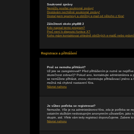
Soukromé zprávy
Nemůžu posílat soukromé zprávy!
Dostávám nechtěné soukromé zprávy!
Dostal jsem spamový a obtížný e-mail od někoho z fóra!
Záležitosti okolo phpBB 2
Kdo napsal tento program?
Proč není k dispozici funkce X?
Koho mám kontaktovat ohledně obtížných e-mailů nebo právníc
Registrace a přihlášení
Proč se nemohu přihlásit?
Už jste se zaregistrovali? Před přihlášením je nutné se nejdřív
skutečnost zobrazí)? Pokud ano, kontaktujte administrátora a pte
se nemůžete přihlásit, znovu zkontrolujte přihlašovací jméno a
možná má chybné nastavení fóra.
Návrat nahoru
Je vůbec potřeba se registrovat?
Nemusíte. Vše je na administrátorovi fóra, zda je potřeba se r
ostatním službám nedostupným anonymním uživatelům, jako např
skupin, atd. Vřele vám tedy registraci doporučujeme. Zabere to 
Návrat nahoru