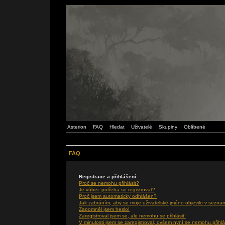
Asterion
FAQ
Hledat
Uživatelé
Skupiny
Oblíbené
FAQ
Registrace a přihlášení
Proč se nemohu přihlásit?
Je vůbec potřeba se registrovat?
Proč jsem automaticky odhlášen?
Jak zabráním, aby se moje uživatelské jméno objevilo v sezna
Zapomněl jsem heslo!
Zaregistroval jsem se, ale nemohu se přihlásit!
V minulosti jsem se zaregistroval, ovšem nyní se nemohu přihlá