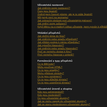
Uživatelská nastavení
Jak změním svoje nastavení?
Časy jsou špatně!
Změnil jsem časové pásmo, ale je to stále špatně!
Můj jazyk není na seznamu!
Jak zobrazím obrázek pod uživatelským jménem?
Jak změní svoje zařazení?
Když kliknu na e-mailový odkaz uživatele, jsem vyzván k přihláš
Vkládání příspěvků
Jak vložím téma do fóra?
Jak změním nebo smažu příspěvek?
Jak přidám podpis k mému příspěvku?
Jak vytvořím hlasování?
Jak změním nebo smažu hlasování?
Proč se nemohu dostat k fóru?
Proč nemohu hlasovat v anketě?
Formátování a typy příspěvků
Co je BBCode?
Můžu používat HTML?
Co to jsou smajlíky?
Mohu přidávat obrázky?
Co to jsou oznámení?
Co to jsou důležitá témata?
Co to jsou uzamčená témata?
Uživatelské úrovně a skupiny
Kdo jsou administrátoři?
Kdo jsou moderátoři?
Co jsou uživatelské skupiny?
Jak se mohu zapojit do uživatelské skupiny?
Jak se stanu moderátorem uživatelské skupiny?