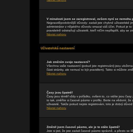
V minulosti jsem se zaregistroval, ovšem nyní se nemohu př
Nejpravděpodobnější důvody: zadali jste chybné uživatelské jmén
administrátor z nějakého důvodu smazal váš účet. Pokud je to t
pravidelně odstraňují uživatelé, kteří ničím nepřispěli, aby se 
Návrat nahoru
Uživatelská nastavení
Jak změním svoje nastavení?
Všechna vaše nastavení (pokud jste registrováni) jsou uložen
části stránky, ale nemusí to být pravidlem). Takto si můžete zm
Návrat nahoru
Časy jsou špatně!
Časy jsou téměř vždy v pořádku, ovšem to, co vidíte jsou čas
to tak, změňte si časové pásmo v profilu. Berte na vědomí, 
uživatelé. Takže pokud nejste registrováni, toto je dobrý důvod 
Návrat nahoru
Změnil jsem časové pásmo, ale je to stále špatně!
Jste si jisti, že jste zadali časové pásmo správně, a přesto se