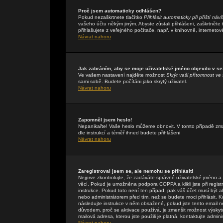
Proč jsem automaticky odhlášen?
Pokud nezaškrtnete tlačítko
Přihlásit automaticky při příští náv
vašeho účtu někým jiným. Abyste zůstali přihlášeni, zaškrtněte
přihlašujete z veřejného počítače, např. v knihovně, internetov
Návrat nahoru
Jak zabráním, aby se moje uživatelské jméno objevilo v s
Ve vašem nastavení najděte možnost
Skrýt vaši přítomnost ve 
sami sobě. Budete počítáni jako skrytý uživatel.
Návrat nahoru
Zapomněl jsem heslo!
Nepanikařte! Vaše heslo můžeme obnovit. V tomto případě zmáč
dle instrukcí a téměř ihned budete přihlášeni
Návrat nahoru
Zaregistroval jsem se, ale nemohu se přihlásit!
Nejprve zkontrolujte, že zadáváte správné uživatelské jméno a
věcí. Pokud je umožněna podpora COPPA a klikli jste při regis
instrukce. Pokud toto není ten případ, pak váš účet musí být a
nebo administrátorem před tím, než se budete moci přihlásit. Kdy
následujte instrukce v něm obsažené, pokud jste tento email n
důvodem, proč se aktivace používá, je zmenšit možnost výsky
mailová adresa, kterou jste použili je platná, kontaktujte admin
Návrat nahoru