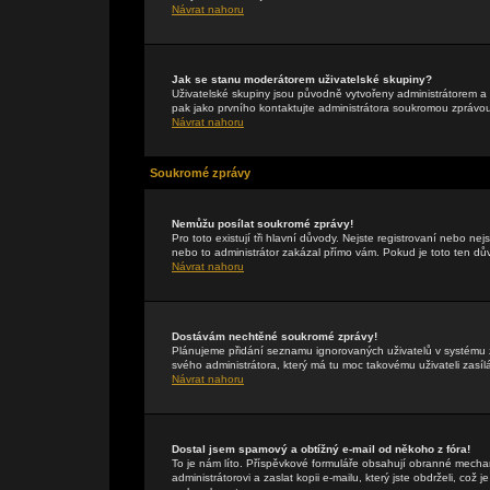
Návrat nahoru
Jak se stanu moderátorem uživatelské skupiny?
Uživatelské skupiny jsou původně vytvořeny administrátorem a 
pak jako prvního kontaktujte administrátora soukromou zprávo
Návrat nahoru
Soukromé zprávy
Nemůžu posílat soukromé zprávy!
Pro toto existují tři hlavní důvody. Nejste registrovaní nebo ne
nebo to administrátor zakázal přímo vám. Pokud je toto ten důvo
Návrat nahoru
Dostávám nechtěné soukromé zprávy!
Plánujeme přidání seznamu ignorovaných uživatelů v systému z
svého administrátora, který má tu moc takovému uživateli zasíl
Návrat nahoru
Dostal jsem spamový a obtížný e-mail od někoho z fóra!
To je nám líto. Příspěvkové formuláře obsahují obranné mechan
administrátorovi a zaslat kopii e-mailu, který jste obdrželi, což 