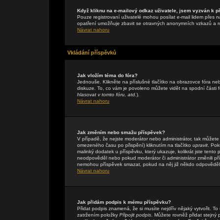
Když kliknu na e-mailový odkaz uživatele, jsem vyzván k př
Pouze registrovaní uživatelé mohou posílat e-mail lidem přes n
opatření umožňuje zbavit se otravných anonymních vzkazů a rob
Návrat nahoru
Vkládání příspěvků
Jak vložím téma do fóra?
Jednouše. Klikněte na příslušné tlačítko na obrazovce fóra n
diskuze. To, co vám je povoleno můžete vidět na spodní části
hlasovat v tomto fóru, atd.
).
Návrat nahoru
Jak změním nebo smažu příspěvek?
V případě, že nejste moderátor nebo administrátor, tak můžete
omezeného času po přispění) kliknutím na tlačítko
upravit
. Pok
malinký dodatek u příspěvku, který ukazuje, kolikrát jste tent
neodpověděl nebo pokud moderátor či administrátor změnili přís
nemohou příspěvek smazat, pokud na něj již někdo odpověděl
Návrat nahoru
Jak přidám podpis k mému příspěvku?
Přidat podpis znamená, že si musíte nejdřív nějaký vytvořit. To
zatržením položky
Připojit podpis
. Můžete rovněž přidat stejný