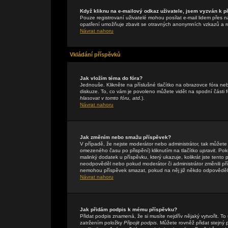
Když kliknu na e-mailový odkaz uživatele, jsem vyzván k př
Pouze registrovaní uživatelé mohou posílat e-mail lidem přes n
opatření umožňuje zbavit se otravných anonymních vzkazů a rob
Návrat nahoru
Vkládání příspěvků
Jak vložím téma do fóra?
Jednouše. Klikněte na příslušné tlačítko na obrazovce fóra n
diskuze. To, co vám je povoleno můžete vidět na spodní části
hlasovat v tomto fóru, atd.
).
Návrat nahoru
Jak změním nebo smažu příspěvek?
V případě, že nejste moderátor nebo administrátor, tak můžete
omezeného času po přispění) kliknutím na tlačítko
upravit
. Pok
malinký dodatek u příspěvku, který ukazuje, kolikrát jste tent
neodpověděl nebo pokud moderátor či administrátor změnili přís
nemohou příspěvek smazat, pokud na něj již někdo odpověděl
Návrat nahoru
Jak přidám podpis k mému příspěvku?
Přidat podpis znamená, že si musíte nejdřív nějaký vytvořit. To
zatržením položky
Připojit podpis
. Můžete rovněž přidat stejný