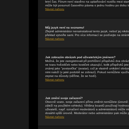
letní čas. Fórum není stavěno na uplatňování rozdílu mezi st
může být posunutí časového pásma o jednu hodinu po dobu tr
Návrat nahoru
Můj jazyk není na seznamu!
Zřejmě administrátor nenainstaloval tento jazyk, neboť jej nikdo
překlad vytvořte sami. Pro více informací se podívejte na strán
Návrat nahoru
Jak zobrazím obrázek pod uživatelským jménem?
Možná, že jste zaregistrovali při prohlížení příspěvků dva obr
ve tvaru hvězdiček nebo kostiček ukazující, kolik příspěvků jst
známý jako "postavička" (avatar), což je vlastně unikátní obráze
nimi naloží (v jaké podobě se zobrazí). Pokud nemůžete využívat
zeptat na důvody (věříme, že se hodí).
Návrat nahoru
Jak změní svoje zařazení?
Obecně vzato, svoje zařazení přímo změnit nemůžete (úrovně 
záleží na použitém vzhledu). Většina boardů používají hodnocení
uživatelů, např. označení moderátorů a administrátorů může mí
dosáhli vyšší úrovně. Moderátor nebo administrátor pak může p
Návrat nahoru