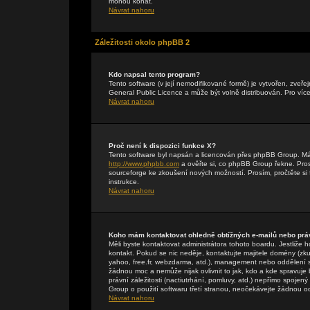
mohou konat.
Návrat nahoru
Záležitosti okolo phpBB 2
Kdo napsal tento program?
Tento software (v její nemodifikované formě) je vytvořen, zveř
General Public Licence a může být volně distribuován. Pro více
Návrat nahoru
Proč není k dispozici funkce X?
Tento software byl napsán a licencován přes phpBB Group. Máte-
http://www.phpbb.com
a ověřte si, co phpBB Group řekne. Pr
sourceforge ke zkoušení nových možností. Prosím, pročtěte si 
instrukce.
Návrat nahoru
Koho mám kontaktovat ohledně obtížných e-mailů nebo práv
Měli byste kontaktovat administrátora tohoto boardu. Jestliže 
kontakt. Pokud se nic neděje, kontaktujte majitele domény (zku
yahoo, free.fr, webzdarma, atd.), management nebo oddělení 
žádnou moc a nemůže nijak ovlivnit to jak, kdo a kde spravuj
právní záležitosti (nactiutrhání, pomluvy, atd.) nepřímo spo
Group o použití softwaru třetí stranou, neočekávejte žádnou 
Návrat nahoru