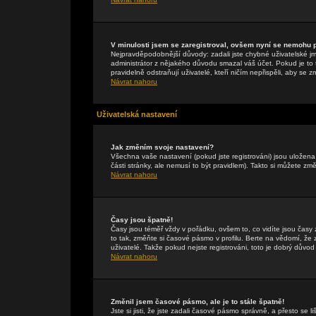
V minulosti jsem se zaregistroval, ovšem nyní se nemohu př
Nejpravděpodobnější důvody: zadali jste chybné uživatelské jmén
administrátor z nějakého důvodu smazal váš účet. Pokud je to t
pravidelně odstraňují uživatelé, kteří ničím nepřispěli, aby se 
Návrat nahoru
Uživatelská nastavení
Jak změním svoje nastavení?
Všechna vaše nastavení (pokud jste registrováni) jsou uložen
části stránky, ale nemusí to být pravidlem). Takto si můžete zm
Návrat nahoru
Časy jsou špatně!
Časy jsou téměř vždy v pořádku, ovšem to, co vidíte jsou čas
to tak, změňte si časové pásmo v profilu. Berte na vědomí, 
uživatelé. Takže pokud nejste registrováni, toto je dobrý důvod 
Návrat nahoru
Změnil jsem časové pásmo, ale je to stále špatně!
Jste si jisti, že jste zadali časové pásmo správně, a přesto se