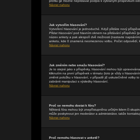
profilu (je možné nepřidávat podpis k vybraným příspěvkům ods
Návrat nahoru
Jak vytvořím hlasování?
Vytvoření hlasování je jednoduché. Když přidáte nový příspěve
Přidat hlasování
pod hlavním oknem na přidávání příspěvků (pok
název ankety a pak alespoň dvě možnosti (nastavte napsáním 
anketu, kde 0 znamená neomezenou volbu. Počet odpovědí, kte
Návrat nahoru
Jak změním nebo smažu hlasování?
Je to stejné jako s příspěvky, hlasování mohou být upravová
kliknutím na první příspěvek v tématu (toto je vždy s hlasová
změnit položku v hlasování, v případě již uskutečněné volby t
zabránit manipulaci s výsledky hlasování.
Návrat nahoru
Proč se nemohu dostat k fóru?
Některá fóra mohou být znepřístupněna určitým lidem či skupinám
může poskytnout jen moderátor a administrátor, takže kontaktuj
Návrat nahoru
Proč nemohu hlasovat v anketě?