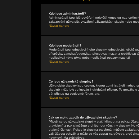
Kdo jsou administrátoři?
Administrátoři jsou lidé pověření nejvyšší kontrolou nad celým
zakazování uživatelů, vytváření uživatelských skupin nebo mo
Návrat nahoru
Kdo jsou moderátoři?
Moderátoři jsou jednotlivci (nebo skupiny jednotlivců), jejichž
příspěvky, zamykat/odemykat, přesouvat, mazat a rozdělovat té
nepřispívali
mimo téma
nebo nepřidávali otravný materiál.
Návrat nahoru
Co jsou uživatelské skupiny?
Uživatelské skupiny jsou cestou, kterou administrátoři mohou s
skupině může být definován individuální přístup. To umožňuje a
dát přístup na soukromé fórum, atd.
Návrat nahoru
Jak se mohu zapojit do uživatelské skupiny?
Připojit se do uživatelské skupiny stačí kliknout na odkaz
Uživa
pravidlem) a pak si můžete prohlédnout všechny skupiny. Ne v
utajené členství. Pokud je skupina otevřená, můžete zažádat o 
vaši žádost schválit a může se vás zeptat na důvody, proč chc
nevyhoví. Má svůj důvod.