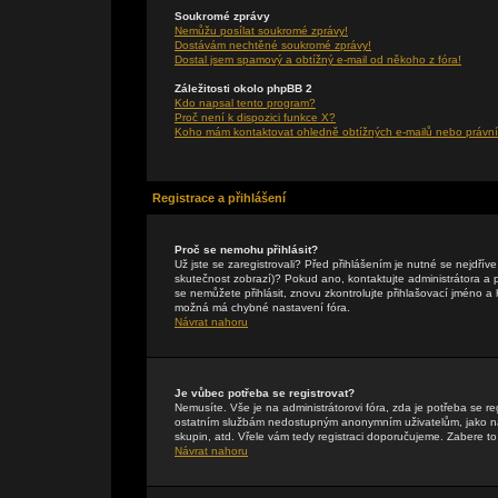
Soukromé zprávy
Nemůžu posílat soukromé zprávy!
Dostávám nechtěné soukromé zprávy!
Dostal jsem spamový a obtížný e-mail od někoho z fóra!
Záležitosti okolo phpBB 2
Kdo napsal tento program?
Proč není k dispozici funkce X?
Koho mám kontaktovat ohledně obtížných e-mailů nebo právníc
Registrace a přihlášení
Proč se nemohu přihlásit?
Už jste se zaregistrovali? Před přihlášením je nutné se nejdřív
skutečnost zobrazí)? Pokud ano, kontaktujte administrátora a pte
se nemůžete přihlásit, znovu zkontrolujte přihlašovací jméno a
možná má chybné nastavení fóra.
Návrat nahoru
Je vůbec potřeba se registrovat?
Nemusíte. Vše je na administrátorovi fóra, zda je potřeba se r
ostatním službám nedostupným anonymním uživatelům, jako např
skupin, atd. Vřele vám tedy registraci doporučujeme. Zabere to 
Návrat nahoru