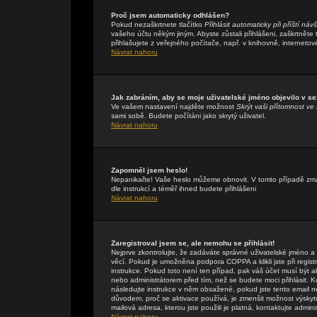
Proč jsem automaticky odhlášen?
Pokud nezaškrtnete tlačítko
Přihlásit automaticky při příští náv
vašeho účtu někým jiným. Abyste zůstali přihlášeni, zaškrtněte
přihlašujete z veřejného počítače, např. v knihovně, internetov
Návrat nahoru
Jak zabráním, aby se moje uživatelské jméno objevilo v s
Ve vašem nastavení najděte možnost
Skrýt vaši přítomnost ve 
sami sobě. Budete počítáni jako skrytý uživatel.
Návrat nahoru
Zapomněl jsem heslo!
Nepanikařte! Vaše heslo můžeme obnovit. V tomto případě zmáč
dle instrukcí a téměř ihned budete přihlášeni
Návrat nahoru
Zaregistroval jsem se, ale nemohu se přihlásit!
Nejprve zkontrolujte, že zadáváte správné uživatelské jméno a
věcí. Pokud je umožněna podpora COPPA a klikli jste při regis
instrukce. Pokud toto není ten případ, pak váš účet musí být a
nebo administrátorem před tím, než se budete moci přihlásit. Kdy
následujte instrukce v něm obsažené, pokud jste tento email n
důvodem, proč se aktivace používá, je zmenšit možnost výsky
mailová adresa, kterou jste použili je platná, kontaktujte admin
Návrat nahoru