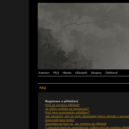
Asterion
FAQ
Hledat
Uživatelé
Skupiny
Oblíbené
FAQ
Registrace a přihlášení
Proč se nemohu přihlásit?
Je vůbec potřeba se registrovat?
Proč jsem automaticky odhlášen?
Jak zabráním, aby se moje uživatelské jméno objevilo v sezna
Zapomněl jsem heslo!
Zaregistroval jsem se, ale nemohu se přihlásit!
V minulosti jsem se zaregistroval, ovšem nyní se nemohu přihlá