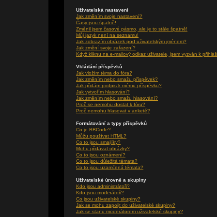
Uživatelská nastavení
Jak změním svoje nastavení?
Časy jsou špatně!
Změnil jsem časové pásmo, ale je to stále špatně!
Můj jazyk není na seznamu!
Jak zobrazím obrázek pod uživatelským jménem?
Jak změní svoje zařazení?
Když kliknu na e-mailový odkaz uživatele, jsem vyzván k přihláš
Vkládání příspěvků
Jak vložím téma do fóra?
Jak změním nebo smažu příspěvek?
Jak přidám podpis k mému příspěvku?
Jak vytvořím hlasování?
Jak změním nebo smažu hlasování?
Proč se nemohu dostat k fóru?
Proč nemohu hlasovat v anketě?
Formátování a typy příspěvků
Co je BBCode?
Můžu používat HTML?
Co to jsou smajlíky?
Mohu přidávat obrázky?
Co to jsou oznámení?
Co to jsou důležitá témata?
Co to jsou uzamčená témata?
Uživatelské úrovně a skupiny
Kdo jsou administrátoři?
Kdo jsou moderátoři?
Co jsou uživatelské skupiny?
Jak se mohu zapojit do uživatelské skupiny?
Jak se stanu moderátorem uživatelské skupiny?