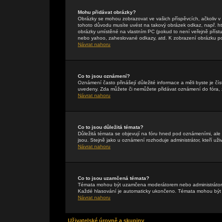
Mohu přidávat obrázky?
Obrázky se mohou zobrazovat ve vašich příspěvcích, ačkoliv 
tohoto důvodu musíte uvést na takový obrázek odkaz, např. h
obrázky umístěné na vlastním PC (pokud to není veřejně příst
nebo yahoo, zaheslované odkazy, atd. K zobrazení obrázku pou
Návrat nahoru
Co to jsou oznámení?
Oznámení často přinášejí důležité informace a měli byste je čís
uvedeny. Zda můžete či nemůžete přidávat oznámení do fóra, zá
Návrat nahoru
Co to jsou důležitá témata?
Důležitá témata se objevují na fóru hned pod oznámeními, ale p
jsou. Stejně jako u oznámení rozhoduje administrátor, kteří uži
Návrat nahoru
Co to jsou uzamčená témata?
Témata mohou být uzamčena moderátorem nebo administrátore
Každé hlasování je automaticky ukončeno. Témata mohou bý
Návrat nahoru
Uživatelské úrovně a skupiny