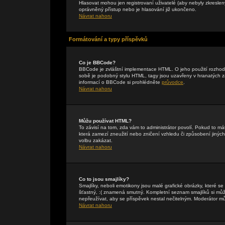
Hlasovat mohou jen registrovaní uživatelé (aby nebyly zkreslen
oprávněný přístup nebo je hlasování již ukončeno.
Návrat nahoru
Formátování a typy příspěvků
Co je BBCode?
BBCode je zvláštní implementace HTML. O jeho použití rozhodu
sobě je podobný stylu HTML, tagy jsou uzavřeny v hranatých záv
informací o BBCode si prohlédněte
průvodce
.
Návrat nahoru
Můžu používat HTML?
To závisí na tom, zda vám to administrátor povolí. Pokud to mát
která zamezí zneužití nebo zničení vzhledu či způsobení jiný
volbu zakázat.
Návrat nahoru
Co to jsou smajlíky?
Smajlíky, neboli emotikony jsou malé grafické obrázky, které s
šťastný, :( znamená smutný. Kompletní seznam smajlíků si může
nepřeužívat, aby se příspěvek nestal nečitelným. Moderátor m
Návrat nahoru