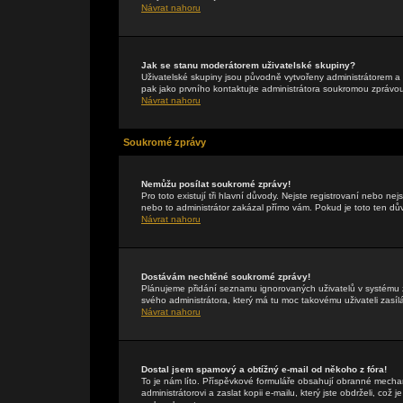
Návrat nahoru
Jak se stanu moderátorem uživatelské skupiny?
Uživatelské skupiny jsou původně vytvořeny administrátorem a 
pak jako prvního kontaktujte administrátora soukromou zprávo
Návrat nahoru
Soukromé zprávy
Nemůžu posílat soukromé zprávy!
Pro toto existují tři hlavní důvody. Nejste registrovaní nebo ne
nebo to administrátor zakázal přímo vám. Pokud je toto ten důvo
Návrat nahoru
Dostávám nechtěné soukromé zprávy!
Plánujeme přidání seznamu ignorovaných uživatelů v systému z
svého administrátora, který má tu moc takovému uživateli zasíl
Návrat nahoru
Dostal jsem spamový a obtížný e-mail od někoho z fóra!
To je nám líto. Příspěvkové formuláře obsahují obranné mechan
administrátorovi a zaslat kopii e-mailu, který jste obdrželi, což 