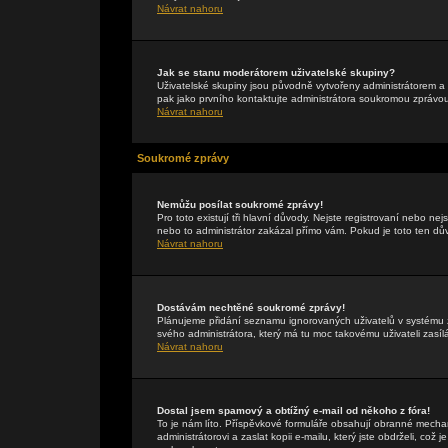
Návrat nahoru
Jak se stanu moderátorem uživatelské skupiny?
Uživatelské skupiny jsou původně vytvořeny administrátorem a 
pak jako prvního kontaktujte administrátora soukromou zprávo
Návrat nahoru
Soukromé zprávy
Nemůžu posílat soukromé zprávy!
Pro toto existují tři hlavní důvody. Nejste registrovaní nebo ne
nebo to administrátor zakázal přímo vám. Pokud je toto ten důvo
Návrat nahoru
Dostávám nechtěné soukromé zprávy!
Plánujeme přidání seznamu ignorovaných uživatelů v systému z
svého administrátora, který má tu moc takovému uživateli zasíl
Návrat nahoru
Dostal jsem spamový a obtížný e-mail od někoho z fóra!
To je nám líto. Příspěvkové formuláře obsahují obranné mechan
administrátorovi a zaslat kopii e-mailu, který jste obdrželi, což 