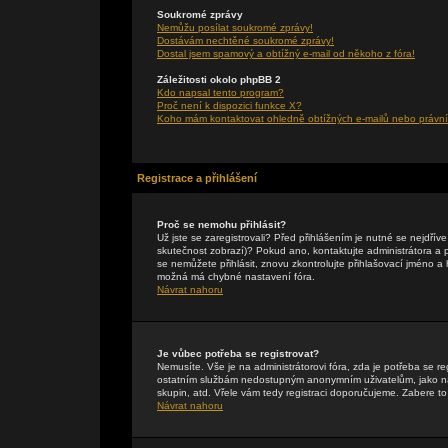
Soukromé zprávy
Nemůžu posílat soukromé zprávy!
Dostávám nechtěné soukromé zprávy!
Dostal jsem spamový a obtížný e-mail od někoho z fóra!
Záležitosti okolo phpBB 2
Kdo napsal tento program?
Proč není k dispozici funkce X?
Koho mám kontaktovat ohledně obtížných e-mailů nebo právníc
Registrace a přihlášení
Proč se nemohu přihlásit?
Už jste se zaregistrovali? Před přihlášením je nutné se nejdřív
skutečnost zobrazí)? Pokud ano, kontaktujte administrátora a pte
se nemůžete přihlásit, znovu zkontrolujte přihlašovací jméno a
možná má chybné nastavení fóra.
Návrat nahoru
Je vůbec potřeba se registrovat?
Nemusíte. Vše je na administrátorovi fóra, zda je potřeba se r
ostatním službám nedostupným anonymním uživatelům, jako např
skupin, atd. Vřele vám tedy registraci doporučujeme. Zabere to 
Návrat nahoru