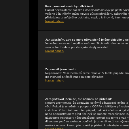
Proč jsem automaticky odhlášen?
Pokud nezaškrtnete tlačítko
Přihlásit automaticky při příští náv
vašeho účtu někým jiným. Abyste zůstali přihlášeni, zaškrtněte
přihlašujete z veřejného počítače, např. v knihovně, internetov
Návrat nahoru
Jak zabráním, aby se moje uživatelské jméno objevilo v s
Ve vašem nastavení najděte možnost
Skrýt vaši přítomnost ve 
sami sobě. Budete počítáni jako skrytý uživatel.
Návrat nahoru
Zapomněl jsem heslo!
Nepanikařte! Vaše heslo můžeme obnovit. V tomto případě zmáč
dle instrukcí a téměř ihned budete přihlášeni
Návrat nahoru
Zaregistroval jsem se, ale nemohu se přihlásit!
Nejprve zkontrolujte, že zadáváte správné uživatelské jméno a
věcí. Pokud je umožněna podpora COPPA a klikli jste při regis
instrukce. Pokud toto není ten případ, pak váš účet musí být a
nebo administrátorem před tím, než se budete moci přihlásit. Kdy
následujte instrukce v něm obsažené, pokud jste tento email n
důvodem, proč se aktivace používá, je zmenšit možnost výsky
mailová adresa, kterou jste použili je platná, kontaktujte admin
Návrat nahoru