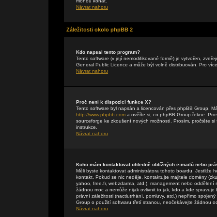
mohou konat.
Návrat nahoru
Záležitosti okolo phpBB 2
Kdo napsal tento program?
Tento software (v její nemodifikované formě) je vytvořen, zveř
General Public Licence a může být volně distribuován. Pro více
Návrat nahoru
Proč není k dispozici funkce X?
Tento software byl napsán a licencován přes phpBB Group. Máte-
http://www.phpbb.com
a ověřte si, co phpBB Group řekne. Pr
sourceforge ke zkoušení nových možností. Prosím, pročtěte si 
instrukce.
Návrat nahoru
Koho mám kontaktovat ohledně obtížných e-mailů nebo práv
Měli byste kontaktovat administrátora tohoto boardu. Jestliže 
kontakt. Pokud se nic neděje, kontaktujte majitele domény (zku
yahoo, free.fr, webzdarma, atd.), management nebo oddělení 
žádnou moc a nemůže nijak ovlivnit to jak, kdo a kde spravuj
právní záležitosti (nactiutrhání, pomluvy, atd.) nepřímo spo
Group o použití softwaru třetí stranou, neočekávejte žádnou 
Návrat nahoru