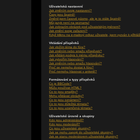
Uživatelská nastavení
Jak změním svoje nastavení?
Časy jsou špatně!
Změnil jsem časové pásmo, ale je to stále špatně!
Můj jazyk není na seznamu!
Jak zobrazím obrázek pod uživatelským jménem?
Jak změní svoje zařazení?
Když kliknu na e-mailový odkaz uživatele, jsem vyzván k přihláš
Vkládání příspěvků
Jak vložím téma do fóra?
Jak změním nebo smažu příspěvek?
Jak přidám podpis k mému příspěvku?
Jak vytvořím hlasování?
Jak změním nebo smažu hlasování?
Proč se nemohu dostat k fóru?
Proč nemohu hlasovat v anketě?
Formátování a typy příspěvků
Co je BBCode?
Můžu používat HTML?
Co to jsou smajlíky?
Mohu přidávat obrázky?
Co to jsou oznámení?
Co to jsou důležitá témata?
Co to jsou uzamčená témata?
Uživatelské úrovně a skupiny
Kdo jsou administrátoři?
Kdo jsou moderátoři?
Co jsou uživatelské skupiny?
Jak se mohu zapojit do uživatelské skupiny?
Jak se stanu moderátorem uživatelské skupiny?