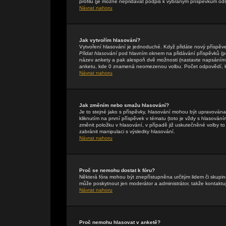
profilu (je možné nepřidávat podpis k vybraným příspěvkům ods
Návrat nahoru
Jak vytvořím hlasování?
Vytvoření hlasování je jednoduché. Když přidáte nový příspěve
Přidat hlasování
pod hlavním oknem na přidávání příspěvků (pok
název ankety a pak alespoň dvě možnosti (nastavte napsáním 
anketu, kde 0 znamená neomezenou volbu. Počet odpovědí, kte
Návrat nahoru
Jak změním nebo smažu hlasování?
Je to stejné jako s příspěvky, hlasování mohou být upravová
kliknutím na první příspěvek v tématu (toto je vždy s hlasová
změnit položku v hlasování, v případě již uskutečněné volby t
zabránit manipulaci s výsledky hlasování.
Návrat nahoru
Proč se nemohu dostat k fóru?
Některá fóra mohou být znepřístupněna určitým lidem či skupinám
může poskytnout jen moderátor a administrátor, takže kontaktuj
Návrat nahoru
Proč nemohu hlasovat v anketě?