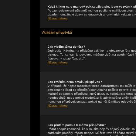
Když kliknu na e-mailový odkaz uživatele, jsem vyzván k př
Pouze registrovaní uživatelé mohou posílat e-mail lidem přes n
opatření umožňuje zbavit se otravných anonymních vzkazů a rob
Návrat nahoru
Vkládání příspěvků
Jak vložím téma do fóra?
Jednouše. Klikněte na příslušné tlačítko na obrazovce fóra n
diskuze. To, co vám je povoleno můžete vidět na spodní části
hlasovat v tomto fóru, atd.
).
Návrat nahoru
Jak změním nebo smažu příspěvek?
V případě, že nejste moderátor nebo administrátor, tak můžete
omezeného času po přispění) kliknutím na tlačítko
upravit
. Pok
malinký dodatek u příspěvku, který ukazuje, kolikrát jste tent
neodpověděl nebo pokud moderátor či administrátor změnili přís
nemohou příspěvek smazat, pokud na něj již někdo odpověděl
Návrat nahoru
Jak přidám podpis k mému příspěvku?
Přidat podpis znamená, že si musíte nejdřív nějaký vytvořit. To
zatržením položky
Připojit podpis
. Můžete rovněž přidat stejný