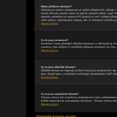
Mohu přidávat obrázky?
Obrázky se mohou zobrazovat ve vašich příspěvcích, ačkoliv 
tohoto důvodu musíte uvést na takový obrázek odkaz, např. h
obrázky umístěné na vlastním PC (pokud to není veřejně příst
nebo yahoo, zaheslované odkazy, atd. K zobrazení obrázku pou
Návrat nahoru
Co to jsou oznámení?
Oznámení často přinášejí důležité informace a měli byste je čís
uvedeny. Zda můžete či nemůžete přidávat oznámení do fóra, zá
Návrat nahoru
Co to jsou důležitá témata?
Důležitá témata se objevují na fóru hned pod oznámeními, ale p
jsou. Stejně jako u oznámení rozhoduje administrátor, kteří uži
Návrat nahoru
Co to jsou uzamčená témata?
Témata mohou být uzamčena moderátorem nebo administrátore
Každé hlasování je automaticky ukončeno. Témata mohou bý
Návrat nahoru
Uživatelské úrovně a skupiny