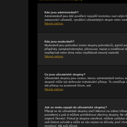
Kdo jsou administrátoři?
Administrátoři jsou lidé pověření nejvyšší kontrolou nad celým
zakazování uživatelů, vytváření uživatelských skupin nebo mo
Návrat nahoru
Kdo jsou moderátoři?
Moderátoři jsou jednotlivci (nebo skupiny jednotlivců), jejichž
příspěvky, zamykat/odemykat, přesouvat, mazat a rozdělovat té
nepřispívali
mimo téma
nebo nepřidávali otravný materiál.
Návrat nahoru
Co jsou uživatelské skupiny?
Uživatelské skupiny jsou cestou, kterou administrátoři mohou s
skupině může být definován individuální přístup. To umožňuje a
dát přístup na soukromé fórum, atd.
Návrat nahoru
Jak se mohu zapojit do uživatelské skupiny?
Připojit se do uživatelské skupiny stačí kliknout na odkaz
Uživa
pravidlem) a pak si můžete prohlédnout všechny skupiny. Ne v
utajené členství. Pokud je skupina otevřená, můžete zažádat o 
vaši žádost schválit a může se vás zeptat na důvody, proč chc
nevyhoví. Má svůj důvod.