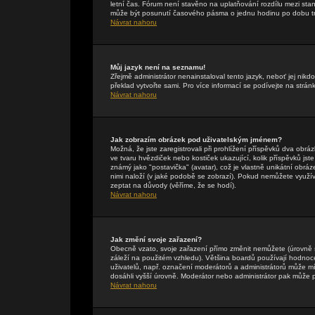
letní čas. Fórum není stavěno na uplatňování rozdílu mezi st
může být posunutí časového pásma o jednu hodinu po dobu tr
Návrat nahoru
Můj jazyk není na seznamu!
Zřejmě administrátor nenainstaloval tento jazyk, neboť jej nikdo
překlad vytvořte sami. Pro více informací se podívejte na strán
Návrat nahoru
Jak zobrazím obrázek pod uživatelským jménem?
Možná, že jste zaregistrovali při prohlížení příspěvků dva obr
ve tvaru hvězdiček nebo kostiček ukazující, kolik příspěvků jst
známý jako "postavička" (avatar), což je vlastně unikátní obráze
nimi naloží (v jaké podobě se zobrazí). Pokud nemůžete využívat
zeptat na důvody (věříme, že se hodí).
Návrat nahoru
Jak změní svoje zařazení?
Obecně vzato, svoje zařazení přímo změnit nemůžete (úrovně 
záleží na použitém vzhledu). Většina boardů používají hodnocení
uživatelů, např. označení moderátorů a administrátorů může mí
dosáhli vyšší úrovně. Moderátor nebo administrátor pak může p
Návrat nahoru