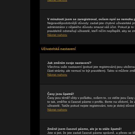
V minulosti jsem se zaregistroval, ovšem nyní se nemohu př
Nejpravděpodobnější důvody: zadali jste chybné uživatelské jmén
administrátor z nějakého důvodu smazal váš účet. Pokud je to t
pravidelně odstraňují uživatelé, kteří ničím nepřispěli, aby se 
Návrat nahoru
Uživatelská nastavení
Jak změním svoje nastavení?
Všechna vaše nastavení (pokud jste registrováni) jsou uložen
části stránky, ale nemusí to být pravidlem). Takto si můžete zm
Návrat nahoru
Časy jsou špatně!
Časy jsou téměř vždy v pořádku, ovšem to, co vidíte jsou čas
to tak, změňte si časové pásmo v profilu. Berte na vědomí, 
uživatelé. Takže pokud nejste registrováni, toto je dobrý důvod 
Návrat nahoru
Změnil jsem časové pásmo, ale je to stále špatně!
Jste si jisti, že jste zadali časové pásmo správně, a přesto se