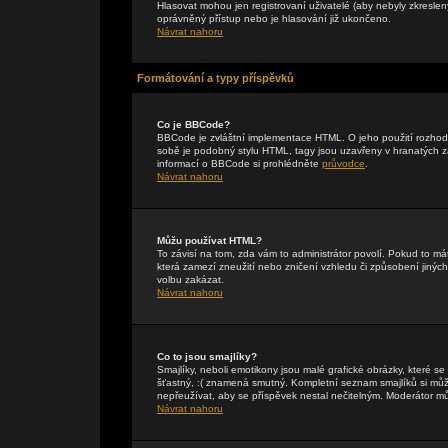
Hlasovat mohou jen registrovaní uživatelé (aby nebyly zkreslen
oprávněný přístup nebo je hlasování již ukončeno.
Návrat nahoru
Formátování a typy příspěvků
Co je BBCode?
BBCode je zvláštní implementace HTML. O jeho použití rozhodu
sobě je podobný stylu HTML, tagy jsou uzavřeny v hranatých záv
informací o BBCode si prohlédněte
průvodce
.
Návrat nahoru
Můžu používat HTML?
To závisí na tom, zda vám to administrátor povolí. Pokud to mát
která zamezí zneužití nebo zničení vzhledu či způsobení jiný
volbu zakázat.
Návrat nahoru
Co to jsou smajlíky?
Smajlíky, neboli emotikony jsou malé grafické obrázky, které s
šťastný, :( znamená smutný. Kompletní seznam smajlíků si může
nepřeužívat, aby se příspěvek nestal nečitelným. Moderátor m
Návrat nahoru