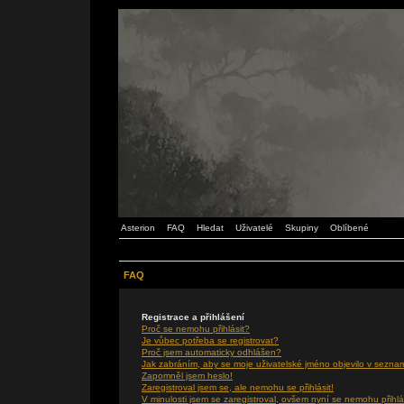
Asterion
FAQ
Hledat
Uživatelé
Skupiny
Oblíbené
FAQ
Registrace a přihlášení
Proč se nemohu přihlásit?
Je vůbec potřeba se registrovat?
Proč jsem automaticky odhlášen?
Jak zabráním, aby se moje uživatelské jméno objevilo v sezna
Zapomněl jsem heslo!
Zaregistroval jsem se, ale nemohu se přihlásit!
V minulosti jsem se zaregistroval, ovšem nyní se nemohu přihlá