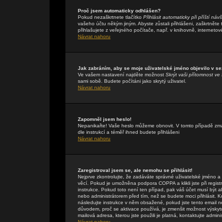
Proč jsem automaticky odhlášen?
Pokud nezaškrtnete tlačítko
Přihlásit automaticky při příští náv
vašeho účtu někým jiným. Abyste zůstali přihlášeni, zaškrtněte
přihlašujete z veřejného počítače, např. v knihovně, internetov
Návrat nahoru
Jak zabráním, aby se moje uživatelské jméno objevilo v s
Ve vašem nastavení najděte možnost
Skrýt vaši přítomnost ve 
sami sobě. Budete počítáni jako skrytý uživatel.
Návrat nahoru
Zapomněl jsem heslo!
Nepanikařte! Vaše heslo můžeme obnovit. V tomto případě zmáč
dle instrukcí a téměř ihned budete přihlášeni
Návrat nahoru
Zaregistroval jsem se, ale nemohu se přihlásit!
Nejprve zkontrolujte, že zadáváte správné uživatelské jméno a
věcí. Pokud je umožněna podpora COPPA a klikli jste při regis
instrukce. Pokud toto není ten případ, pak váš účet musí být a
nebo administrátorem před tím, než se budete moci přihlásit. Kdy
následujte instrukce v něm obsažené, pokud jste tento email n
důvodem, proč se aktivace používá, je zmenšit možnost výsky
mailová adresa, kterou jste použili je platná, kontaktujte admin
Návrat nahoru