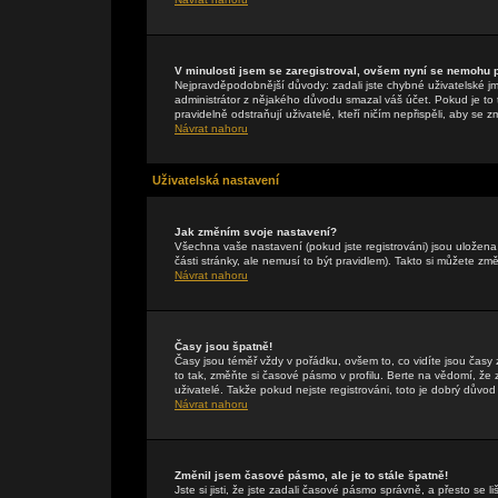
V minulosti jsem se zaregistroval, ovšem nyní se nemohu př
Nejpravděpodobnější důvody: zadali jste chybné uživatelské jmén
administrátor z nějakého důvodu smazal váš účet. Pokud je to t
pravidelně odstraňují uživatelé, kteří ničím nepřispěli, aby se 
Návrat nahoru
Uživatelská nastavení
Jak změním svoje nastavení?
Všechna vaše nastavení (pokud jste registrováni) jsou uložen
části stránky, ale nemusí to být pravidlem). Takto si můžete zm
Návrat nahoru
Časy jsou špatně!
Časy jsou téměř vždy v pořádku, ovšem to, co vidíte jsou čas
to tak, změňte si časové pásmo v profilu. Berte na vědomí, 
uživatelé. Takže pokud nejste registrováni, toto je dobrý důvod 
Návrat nahoru
Změnil jsem časové pásmo, ale je to stále špatně!
Jste si jisti, že jste zadali časové pásmo správně, a přesto se