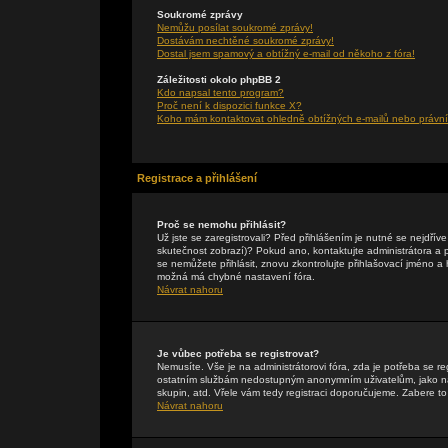
Soukromé zprávy
Nemůžu posílat soukromé zprávy!
Dostávám nechtěné soukromé zprávy!
Dostal jsem spamový a obtížný e-mail od někoho z fóra!
Záležitosti okolo phpBB 2
Kdo napsal tento program?
Proč není k dispozici funkce X?
Koho mám kontaktovat ohledně obtížných e-mailů nebo právníc
Registrace a přihlášení
Proč se nemohu přihlásit?
Už jste se zaregistrovali? Před přihlášením je nutné se nejdřív
skutečnost zobrazí)? Pokud ano, kontaktujte administrátora a pte
se nemůžete přihlásit, znovu zkontrolujte přihlašovací jméno a
možná má chybné nastavení fóra.
Návrat nahoru
Je vůbec potřeba se registrovat?
Nemusíte. Vše je na administrátorovi fóra, zda je potřeba se r
ostatním službám nedostupným anonymním uživatelům, jako např
skupin, atd. Vřele vám tedy registraci doporučujeme. Zabere to 
Návrat nahoru