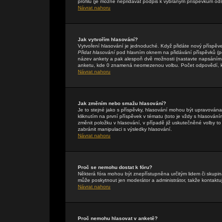
profilu (je možné nepřidávat podpis k vybraným příspěvkům ods
Návrat nahoru
Jak vytvořím hlasování?
Vytvoření hlasování je jednoduché. Když přidáte nový příspěve
Přidat hlasování
pod hlavním oknem na přidávání příspěvků (pok
název ankety a pak alespoň dvě možnosti (nastavte napsáním 
anketu, kde 0 znamená neomezenou volbu. Počet odpovědí, kte
Návrat nahoru
Jak změním nebo smažu hlasování?
Je to stejné jako s příspěvky, hlasování mohou být upravová
kliknutím na první příspěvek v tématu (toto je vždy s hlasová
změnit položku v hlasování, v případě již uskutečněné volby t
zabránit manipulaci s výsledky hlasování.
Návrat nahoru
Proč se nemohu dostat k fóru?
Některá fóra mohou být znepřístupněna určitým lidem či skupinám
může poskytnout jen moderátor a administrátor, takže kontaktuj
Návrat nahoru
Proč nemohu hlasovat v anketě?