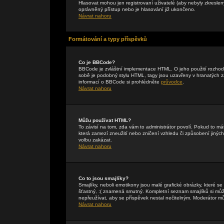
Hlasovat mohou jen registrovaní uživatelé (aby nebyly zkreslen
oprávněný přístup nebo je hlasování již ukončeno.
Návrat nahoru
Formátování a typy příspěvků
Co je BBCode?
BBCode je zvláštní implementace HTML. O jeho použití rozhodu
sobě je podobný stylu HTML, tagy jsou uzavřeny v hranatých záv
informací o BBCode si prohlédněte
průvodce
.
Návrat nahoru
Můžu používat HTML?
To závisí na tom, zda vám to administrátor povolí. Pokud to mát
která zamezí zneužití nebo zničení vzhledu či způsobení jiný
volbu zakázat.
Návrat nahoru
Co to jsou smajlíky?
Smajlíky, neboli emotikony jsou malé grafické obrázky, které s
šťastný, :( znamená smutný. Kompletní seznam smajlíků si může
nepřeužívat, aby se příspěvek nestal nečitelným. Moderátor m
Návrat nahoru