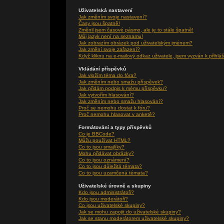
Uživatelská nastavení
Jak změním svoje nastavení?
Časy jsou špatně!
Změnil jsem časové pásmo, ale je to stále špatně!
Můj jazyk není na seznamu!
Jak zobrazím obrázek pod uživatelským jménem?
Jak změní svoje zařazení?
Když kliknu na e-mailový odkaz uživatele, jsem vyzván k přihláš
Vkládání příspěvků
Jak vložím téma do fóra?
Jak změním nebo smažu příspěvek?
Jak přidám podpis k mému příspěvku?
Jak vytvořím hlasování?
Jak změním nebo smažu hlasování?
Proč se nemohu dostat k fóru?
Proč nemohu hlasovat v anketě?
Formátování a typy příspěvků
Co je BBCode?
Můžu používat HTML?
Co to jsou smajlíky?
Mohu přidávat obrázky?
Co to jsou oznámení?
Co to jsou důležitá témata?
Co to jsou uzamčená témata?
Uživatelské úrovně a skupiny
Kdo jsou administrátoři?
Kdo jsou moderátoři?
Co jsou uživatelské skupiny?
Jak se mohu zapojit do uživatelské skupiny?
Jak se stanu moderátorem uživatelské skupiny?