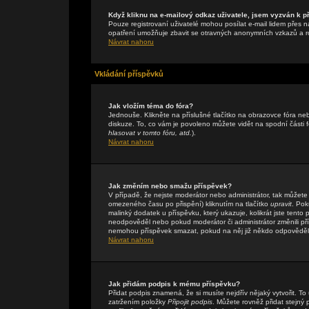
Když kliknu na e-mailový odkaz uživatele, jsem vyzván k př
Pouze registrovaní uživatelé mohou posílat e-mail lidem přes n
opatření umožňuje zbavit se otravných anonymních vzkazů a rob
Návrat nahoru
Vkládání příspěvků
Jak vložím téma do fóra?
Jednouše. Klikněte na příslušné tlačítko na obrazovce fóra n
diskuze. To, co vám je povoleno můžete vidět na spodní části
hlasovat v tomto fóru, atd.
).
Návrat nahoru
Jak změním nebo smažu příspěvek?
V případě, že nejste moderátor nebo administrátor, tak můžete
omezeného času po přispění) kliknutím na tlačítko
upravit
. Pok
malinký dodatek u příspěvku, který ukazuje, kolikrát jste tent
neodpověděl nebo pokud moderátor či administrátor změnili přís
nemohou příspěvek smazat, pokud na něj již někdo odpověděl
Návrat nahoru
Jak přidám podpis k mému příspěvku?
Přidat podpis znamená, že si musíte nejdřív nějaký vytvořit. To
zatržením položky
Připojit podpis
. Můžete rovněž přidat stejný