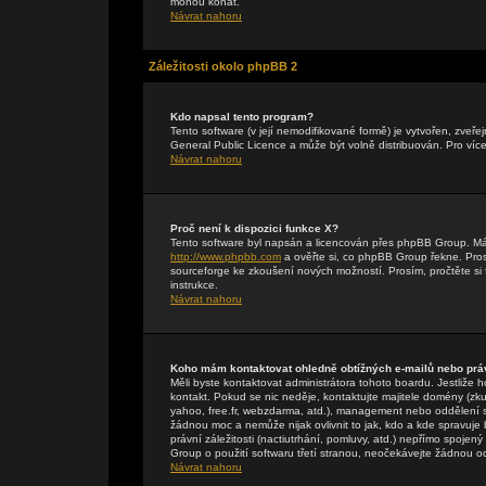
mohou konat.
Návrat nahoru
Záležitosti okolo phpBB 2
Kdo napsal tento program?
Tento software (v její nemodifikované formě) je vytvořen, zveř
General Public Licence a může být volně distribuován. Pro více
Návrat nahoru
Proč není k dispozici funkce X?
Tento software byl napsán a licencován přes phpBB Group. Máte-
http://www.phpbb.com
a ověřte si, co phpBB Group řekne. Pr
sourceforge ke zkoušení nových možností. Prosím, pročtěte si 
instrukce.
Návrat nahoru
Koho mám kontaktovat ohledně obtížných e-mailů nebo práv
Měli byste kontaktovat administrátora tohoto boardu. Jestliže 
kontakt. Pokud se nic neděje, kontaktujte majitele domény (zku
yahoo, free.fr, webzdarma, atd.), management nebo oddělení 
žádnou moc a nemůže nijak ovlivnit to jak, kdo a kde spravuj
právní záležitosti (nactiutrhání, pomluvy, atd.) nepřímo spo
Group o použití softwaru třetí stranou, neočekávejte žádnou 
Návrat nahoru