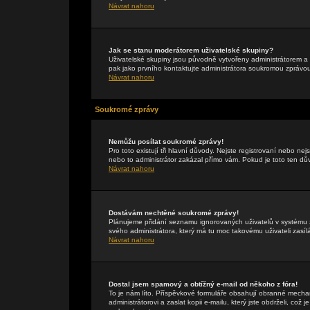
Návrat nahoru
Jak se stanu moderátorem uživatelské skupiny?
Uživatelské skupiny jsou původně vytvořeny administrátorem a 
pak jako prvního kontaktujte administrátora soukromou zprávo
Návrat nahoru
Soukromé zprávy
Nemůžu posílat soukromé zprávy!
Pro toto existují tři hlavní důvody. Nejste registrovaní nebo ne
nebo to administrátor zakázal přímo vám. Pokud je toto ten důvo
Návrat nahoru
Dostávám nechtěné soukromé zprávy!
Plánujeme přidání seznamu ignorovaných uživatelů v systému z
svého administrátora, který má tu moc takovému uživateli zasíl
Návrat nahoru
Dostal jsem spamový a obtížný e-mail od někoho z fóra!
To je nám líto. Příspěvkové formuláře obsahují obranné mechan
administrátorovi a zaslat kopii e-mailu, který jste obdrželi, což 