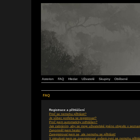
Asterion
FAQ
Hledat
Uživatelé
Skupiny
Oblíbené
FAQ
Registrace a přihlášení
Proč se nemohu přihlásit?
Je vůbec potřeba se registrovat?
Proč jsem automaticky odhlášen?
Jak zabráním, aby se moje uživatelské jméno objevilo v sezna
Zapomněl jsem heslo!
Zaregistroval jsem se, ale nemohu se přihlásit!
V minulosti jsem se zaregistroval, ovšem nyní se nemohu přihlá