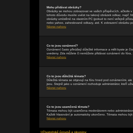
Mohu přidávat obrázky?
Obrázky se mohou zobrazovat ve vašich příspěvcích, ačkoliv 
tohoto důvodu musíte uvést na takový obrázek odkaz, např. h
obrázky umístěné na vlastním PC (pokud to není veřejně příst
nebo yahoo, zaheslované odkazy, atd. K zobrazení obrázku pou
Návrat nahoru
Co to jsou oznámení?
Oznámení často přinášejí důležité informace a měli byste je čís
uvedeny. Zda můžete či nemůžete přidávat oznámení do fóra, zá
Návrat nahoru
Co to jsou důležitá témata?
Důležitá témata se objevují na fóru hned pod oznámeními, ale p
jsou. Stejně jako u oznámení rozhoduje administrátor, kteří uži
Návrat nahoru
Co to jsou uzamčená témata?
Témata mohou být uzamčena moderátorem nebo administrátore
Každé hlasování je automaticky ukončeno. Témata mohou bý
Návrat nahoru
Uživatelské úrovně a skupiny