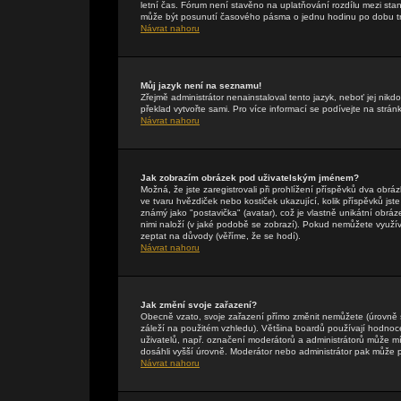
letní čas. Fórum není stavěno na uplatňování rozdílu mezi st
může být posunutí časového pásma o jednu hodinu po dobu tr
Návrat nahoru
Můj jazyk není na seznamu!
Zřejmě administrátor nenainstaloval tento jazyk, neboť jej nikdo
překlad vytvořte sami. Pro více informací se podívejte na strán
Návrat nahoru
Jak zobrazím obrázek pod uživatelským jménem?
Možná, že jste zaregistrovali při prohlížení příspěvků dva obr
ve tvaru hvězdiček nebo kostiček ukazující, kolik příspěvků jst
známý jako "postavička" (avatar), což je vlastně unikátní obráze
nimi naloží (v jaké podobě se zobrazí). Pokud nemůžete využívat
zeptat na důvody (věříme, že se hodí).
Návrat nahoru
Jak změní svoje zařazení?
Obecně vzato, svoje zařazení přímo změnit nemůžete (úrovně 
záleží na použitém vzhledu). Většina boardů používají hodnocení
uživatelů, např. označení moderátorů a administrátorů může mí
dosáhli vyšší úrovně. Moderátor nebo administrátor pak může p
Návrat nahoru