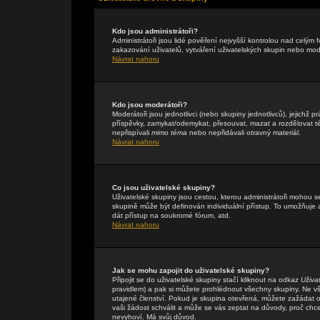
Kdo jsou administrátoři?
Administrátoři jsou lidé pověření nejvyšší kontrolou nad celým
zakazování uživatelů, vytváření uživatelských skupin nebo mo
Návrat nahoru
Kdo jsou moderátoři?
Moderátoři jsou jednotlivci (nebo skupiny jednotlivců), jejichž
příspěvky, zamykat/odemykat, přesouvat, mazat a rozdělovat té
nepřispívali
mimo téma
nebo nepřidávali otravný materiál.
Návrat nahoru
Co jsou uživatelské skupiny?
Uživatelské skupiny jsou cestou, kterou administrátoři mohou s
skupině může být definován individuální přístup. To umožňuje a
dát přístup na soukromé fórum, atd.
Návrat nahoru
Jak se mohu zapojit do uživatelské skupiny?
Připojit se do uživatelské skupiny stačí kliknout na odkaz
Uživa
pravidlem) a pak si můžete prohlédnout všechny skupiny. Ne v
utajené členství. Pokud je skupina otevřená, můžete zažádat o 
vaši žádost schválit a může se vás zeptat na důvody, proč chc
nevyhoví. Má svůj důvod.