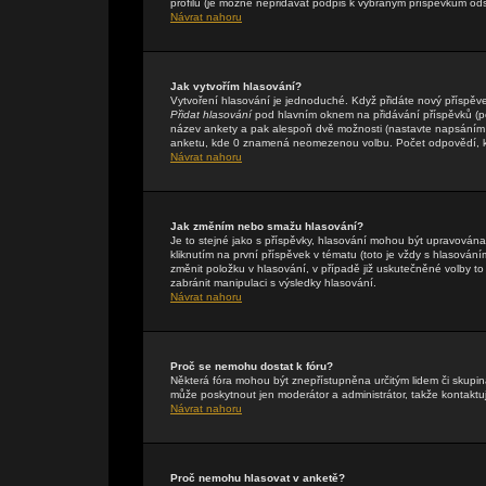
profilu (je možné nepřidávat podpis k vybraným příspěvkům ods
Návrat nahoru
Jak vytvořím hlasování?
Vytvoření hlasování je jednoduché. Když přidáte nový příspěve
Přidat hlasování
pod hlavním oknem na přidávání příspěvků (pok
název ankety a pak alespoň dvě možnosti (nastavte napsáním 
anketu, kde 0 znamená neomezenou volbu. Počet odpovědí, kte
Návrat nahoru
Jak změním nebo smažu hlasování?
Je to stejné jako s příspěvky, hlasování mohou být upravová
kliknutím na první příspěvek v tématu (toto je vždy s hlasová
změnit položku v hlasování, v případě již uskutečněné volby t
zabránit manipulaci s výsledky hlasování.
Návrat nahoru
Proč se nemohu dostat k fóru?
Některá fóra mohou být znepřístupněna určitým lidem či skupinám
může poskytnout jen moderátor a administrátor, takže kontaktuj
Návrat nahoru
Proč nemohu hlasovat v anketě?