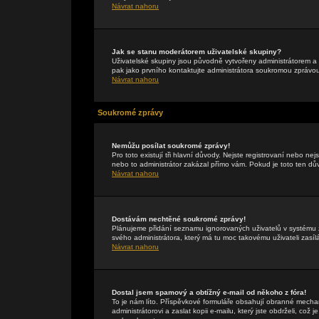
Návrat nahoru
Jak se stanu moderátorem uživatelské skupiny?
Uživatelské skupiny jsou původně vytvořeny administrátorem a 
pak jako prvního kontaktujte administrátora soukromou zprávo
Návrat nahoru
Soukromé zprávy
Nemůžu posílat soukromé zprávy!
Pro toto existují tři hlavní důvody. Nejste registrovaní nebo ne
nebo to administrátor zakázal přímo vám. Pokud je toto ten důvo
Návrat nahoru
Dostávám nechtěné soukromé zprávy!
Plánujeme přidání seznamu ignorovaných uživatelů v systému z
svého administrátora, který má tu moc takovému uživateli zasíl
Návrat nahoru
Dostal jsem spamový a obtížný e-mail od někoho z fóra!
To je nám líto. Příspěvkové formuláře obsahují obranné mechan
administrátorovi a zaslat kopii e-mailu, který jste obdrželi, což 