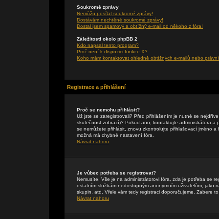
Soukromé zprávy
Nemůžu posílat soukromé zprávy!
Dostávám nechtěné soukromé zprávy!
Dostal jsem spamový a obtížný e-mail od někoho z fóra!
Záležitosti okolo phpBB 2
Kdo napsal tento program?
Proč není k dispozici funkce X?
Koho mám kontaktovat ohledně obtížných e-mailů nebo právníc
Registrace a přihlášení
Proč se nemohu přihlásit?
Už jste se zaregistrovali? Před přihlášením je nutné se nejdřív
skutečnost zobrazí)? Pokud ano, kontaktujte administrátora a pte
se nemůžete přihlásit, znovu zkontrolujte přihlašovací jméno a
možná má chybné nastavení fóra.
Návrat nahoru
Je vůbec potřeba se registrovat?
Nemusíte. Vše je na administrátorovi fóra, zda je potřeba se r
ostatním službám nedostupným anonymním uživatelům, jako např
skupin, atd. Vřele vám tedy registraci doporučujeme. Zabere to 
Návrat nahoru