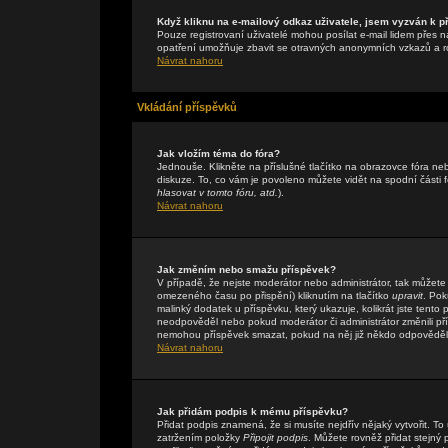
Když kliknu na e-mailový odkaz uživatele, jsem vyzván k př
Pouze registrovaní uživatelé mohou posílat e-mail lidem přes n
opatření umožňuje zbavit se otravných anonymních vzkazů a rob
Návrat nahoru
Vkládání příspěvků
Jak vložím téma do fóra?
Jednouše. Klikněte na příslušné tlačítko na obrazovce fóra n
diskuze. To, co vám je povoleno můžete vidět na spodní části
hlasovat v tomto fóru, atd.
).
Návrat nahoru
Jak změním nebo smažu příspěvek?
V případě, že nejste moderátor nebo administrátor, tak můžete
omezeného času po přispění) kliknutím na tlačítko
upravit
. Pok
malinký dodatek u příspěvku, který ukazuje, kolikrát jste tent
neodpověděl nebo pokud moderátor či administrátor změnili přís
nemohou příspěvek smazat, pokud na něj již někdo odpověděl
Návrat nahoru
Jak přidám podpis k mému příspěvku?
Přidat podpis znamená, že si musíte nejdřív nějaký vytvořit. To
zatržením položky
Připojit podpis
. Můžete rovněž přidat stejný