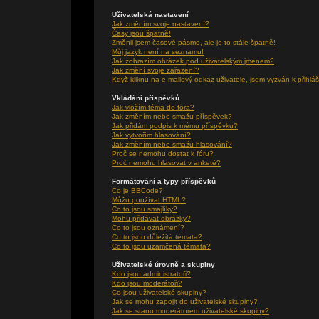
Uživatelská nastavení
Jak změním svoje nastavení?
Časy jsou špatně!
Změnil jsem časové pásmo, ale je to stále špatně!
Můj jazyk není na seznamu!
Jak zobrazím obrázek pod uživatelským jménem?
Jak změní svoje zařazení?
Když kliknu na e-mailový odkaz uživatele, jsem vyzván k přihláš
Vkládání příspěvků
Jak vložím téma do fóra?
Jak změním nebo smažu příspěvek?
Jak přidám podpis k mému příspěvku?
Jak vytvořím hlasování?
Jak změním nebo smažu hlasování?
Proč se nemohu dostat k fóru?
Proč nemohu hlasovat v anketě?
Formátování a typy příspěvků
Co je BBCode?
Můžu používat HTML?
Co to jsou smajlíky?
Mohu přidávat obrázky?
Co to jsou oznámení?
Co to jsou důležitá témata?
Co to jsou uzamčená témata?
Uživatelské úrovně a skupiny
Kdo jsou administrátoři?
Kdo jsou moderátoři?
Co jsou uživatelské skupiny?
Jak se mohu zapojit do uživatelské skupiny?
Jak se stanu moderátorem uživatelské skupiny?