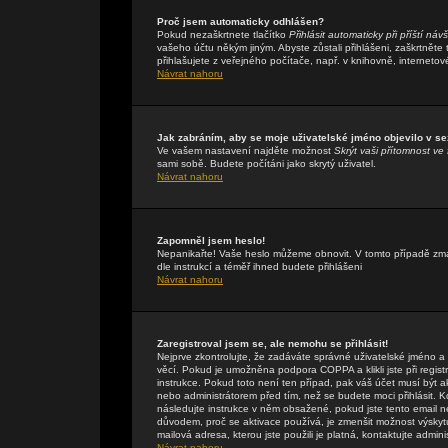
Proč jsem automaticky odhlášen?
Pokud nezaškrtnete tlačítko
Přihlásit automaticky při příští náv
vašeho účtu někým jiným. Abyste zůstali přihlášeni, zaškrtněte
přihlašujete z veřejného počítače, např. v knihovně, internetov
Návrat nahoru
Jak zabráním, aby se moje uživatelské jméno objevilo v s
Ve vašem nastavení najděte možnost
Skrýt vaši přítomnost ve 
sami sobě. Budete počítáni jako skrytý uživatel.
Návrat nahoru
Zapomněl jsem heslo!
Nepanikařte! Vaše heslo můžeme obnovit. V tomto případě zmáč
dle instrukcí a téměř ihned budete přihlášeni
Návrat nahoru
Zaregistroval jsem se, ale nemohu se přihlásit!
Nejprve zkontrolujte, že zadáváte správné uživatelské jméno a
věcí. Pokud je umožněna podpora COPPA a klikli jste při regis
instrukce. Pokud toto není ten případ, pak váš účet musí být a
nebo administrátorem před tím, než se budete moci přihlásit. Kdy
následujte instrukce v něm obsažené, pokud jste tento email n
důvodem, proč se aktivace používá, je zmenšit možnost výsky
mailová adresa, kterou jste použili je platná, kontaktujte admin
Návrat nahoru