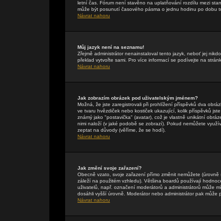
letní čas. Fórum není stavěno na uplatňování rozdílu mezi st
může být posunutí časového pásma o jednu hodinu po dobu tr
Návrat nahoru
Můj jazyk není na seznamu!
Zřejmě administrátor nenainstaloval tento jazyk, neboť jej nikdo
překlad vytvořte sami. Pro více informací se podívejte na strán
Návrat nahoru
Jak zobrazím obrázek pod uživatelským jménem?
Možná, že jste zaregistrovali při prohlížení příspěvků dva obr
ve tvaru hvězdiček nebo kostiček ukazující, kolik příspěvků jst
známý jako "postavička" (avatar), což je vlastně unikátní obráze
nimi naloží (v jaké podobě se zobrazí). Pokud nemůžete využívat
zeptat na důvody (věříme, že se hodí).
Návrat nahoru
Jak změní svoje zařazení?
Obecně vzato, svoje zařazení přímo změnit nemůžete (úrovně 
záleží na použitém vzhledu). Většina boardů používají hodnocení
uživatelů, např. označení moderátorů a administrátorů může mí
dosáhli vyšší úrovně. Moderátor nebo administrátor pak může p
Návrat nahoru