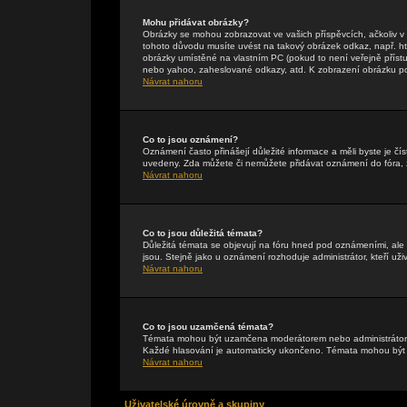
Mohu přidávat obrázky?
Obrázky se mohou zobrazovat ve vašich příspěvcích, ačkoliv 
tohoto důvodu musíte uvést na takový obrázek odkaz, např. h
obrázky umístěné na vlastním PC (pokud to není veřejně příst
nebo yahoo, zaheslované odkazy, atd. K zobrazení obrázku pou
Návrat nahoru
Co to jsou oznámení?
Oznámení často přinášejí důležité informace a měli byste je čís
uvedeny. Zda můžete či nemůžete přidávat oznámení do fóra, zá
Návrat nahoru
Co to jsou důležitá témata?
Důležitá témata se objevují na fóru hned pod oznámeními, ale p
jsou. Stejně jako u oznámení rozhoduje administrátor, kteří uži
Návrat nahoru
Co to jsou uzamčená témata?
Témata mohou být uzamčena moderátorem nebo administrátore
Každé hlasování je automaticky ukončeno. Témata mohou bý
Návrat nahoru
Uživatelské úrovně a skupiny