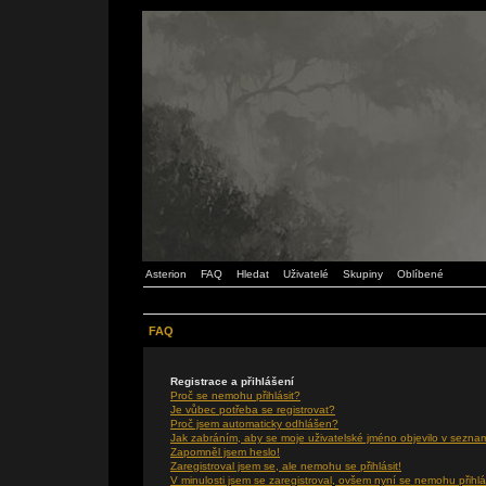
Asterion
FAQ
Hledat
Uživatelé
Skupiny
Oblíbené
FAQ
Registrace a přihlášení
Proč se nemohu přihlásit?
Je vůbec potřeba se registrovat?
Proč jsem automaticky odhlášen?
Jak zabráním, aby se moje uživatelské jméno objevilo v sezna
Zapomněl jsem heslo!
Zaregistroval jsem se, ale nemohu se přihlásit!
V minulosti jsem se zaregistroval, ovšem nyní se nemohu přihlá