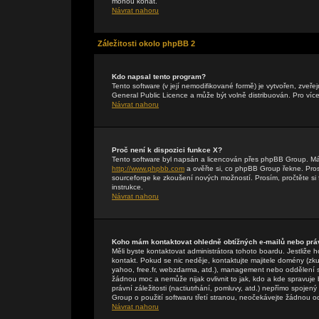
mohou konat.
Návrat nahoru
Záležitosti okolo phpBB 2
Kdo napsal tento program?
Tento software (v její nemodifikované formě) je vytvořen, zveř
General Public Licence a může být volně distribuován. Pro více
Návrat nahoru
Proč není k dispozici funkce X?
Tento software byl napsán a licencován přes phpBB Group. Máte-
http://www.phpbb.com
a ověřte si, co phpBB Group řekne. Pr
sourceforge ke zkoušení nových možností. Prosím, pročtěte si 
instrukce.
Návrat nahoru
Koho mám kontaktovat ohledně obtížných e-mailů nebo práv
Měli byste kontaktovat administrátora tohoto boardu. Jestliže 
kontakt. Pokud se nic neděje, kontaktujte majitele domény (zku
yahoo, free.fr, webzdarma, atd.), management nebo oddělení 
žádnou moc a nemůže nijak ovlivnit to jak, kdo a kde spravuj
právní záležitosti (nactiutrhání, pomluvy, atd.) nepřímo spo
Group o použití softwaru třetí stranou, neočekávejte žádnou 
Návrat nahoru