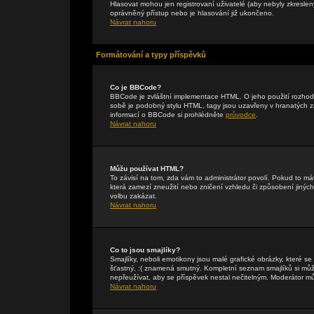
Hlasovat mohou jen registrovaní uživatelé (aby nebyly zkreslen
oprávněný přístup nebo je hlasování již ukončeno.
Návrat nahoru
Formátování a typy příspěvků
Co je BBCode?
BBCode je zvláštní implementace HTML. O jeho použití rozhodu
sobě je podobný stylu HTML, tagy jsou uzavřeny v hranatých záv
informací o BBCode si prohlédněte
průvodce
.
Návrat nahoru
Můžu používat HTML?
To závisí na tom, zda vám to administrátor povolí. Pokud to mát
která zamezí zneužití nebo zničení vzhledu či způsobení jiný
volbu zakázat.
Návrat nahoru
Co to jsou smajlíky?
Smajlíky, neboli emotikony jsou malé grafické obrázky, které s
šťastný, :( znamená smutný. Kompletní seznam smajlíků si může
nepřeužívat, aby se příspěvek nestal nečitelným. Moderátor m
Návrat nahoru