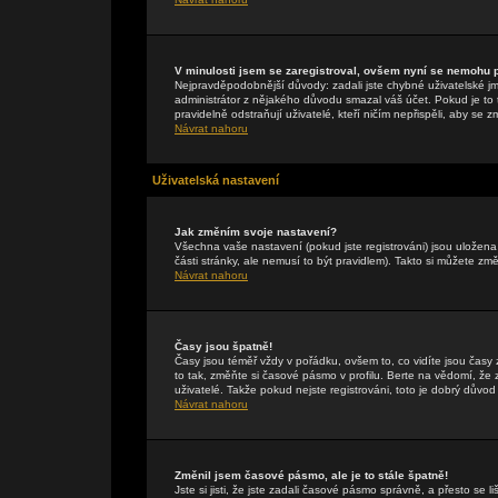
V minulosti jsem se zaregistroval, ovšem nyní se nemohu př
Nejpravděpodobnější důvody: zadali jste chybné uživatelské jmén
administrátor z nějakého důvodu smazal váš účet. Pokud je to t
pravidelně odstraňují uživatelé, kteří ničím nepřispěli, aby se 
Návrat nahoru
Uživatelská nastavení
Jak změním svoje nastavení?
Všechna vaše nastavení (pokud jste registrováni) jsou uložen
části stránky, ale nemusí to být pravidlem). Takto si můžete zm
Návrat nahoru
Časy jsou špatně!
Časy jsou téměř vždy v pořádku, ovšem to, co vidíte jsou čas
to tak, změňte si časové pásmo v profilu. Berte na vědomí, 
uživatelé. Takže pokud nejste registrováni, toto je dobrý důvod 
Návrat nahoru
Změnil jsem časové pásmo, ale je to stále špatně!
Jste si jisti, že jste zadali časové pásmo správně, a přesto se