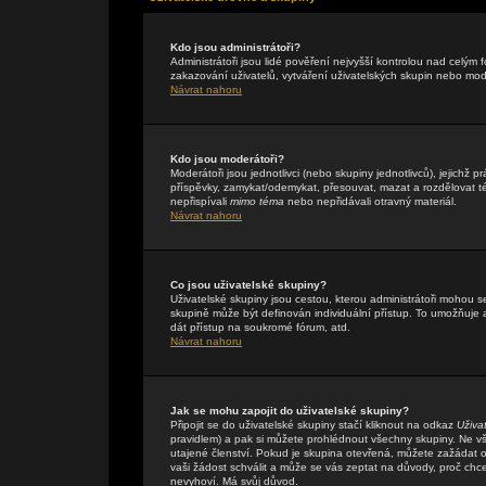
Kdo jsou administrátoři?
Administrátoři jsou lidé pověření nejvyšší kontrolou nad celým
zakazování uživatelů, vytváření uživatelských skupin nebo mo
Návrat nahoru
Kdo jsou moderátoři?
Moderátoři jsou jednotlivci (nebo skupiny jednotlivců), jejichž
příspěvky, zamykat/odemykat, přesouvat, mazat a rozdělovat té
nepřispívali
mimo téma
nebo nepřidávali otravný materiál.
Návrat nahoru
Co jsou uživatelské skupiny?
Uživatelské skupiny jsou cestou, kterou administrátoři mohou s
skupině může být definován individuální přístup. To umožňuje a
dát přístup na soukromé fórum, atd.
Návrat nahoru
Jak se mohu zapojit do uživatelské skupiny?
Připojit se do uživatelské skupiny stačí kliknout na odkaz
Uživa
pravidlem) a pak si můžete prohlédnout všechny skupiny. Ne v
utajené členství. Pokud je skupina otevřená, můžete zažádat o 
vaši žádost schválit a může se vás zeptat na důvody, proč chc
nevyhoví. Má svůj důvod.