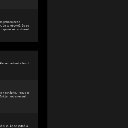
registraci) nebo
. Je to obvyklé, že se
a zapojte se do diskuzí.
kle se nachází v horní
se nacházíte. Pokud je
it jen registrovaní
vědí je, že se jedná o