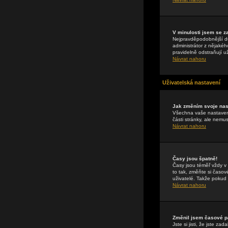
V minulosti jsem se z
Nejpravděpodobnější dův
administrátor z nějakéh
pravidelně odstraňují už
Návrat nahoru
Uživatelská nastavení
Jak změním svoje nas
Všechna vaše nastavení
části stránky, ale nemu
Návrat nahoru
Časy jsou špatně!
Časy jsou téměř vždy v
to tak, změňte si časo
uživatelé. Takže pokud n
Návrat nahoru
Změnil jsem časové pá
Jste si jisti, že jste 