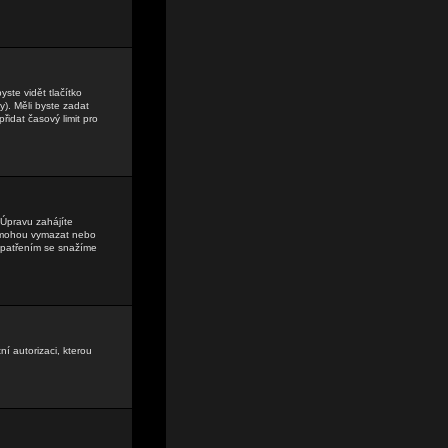
ste vidět tlačítko
). Měli byste zadat
řidat časový limit pro
Úpravu zahájíte
lé mohou vymazat nebo
 opatřením se snažíme
ní autorizaci, kterou