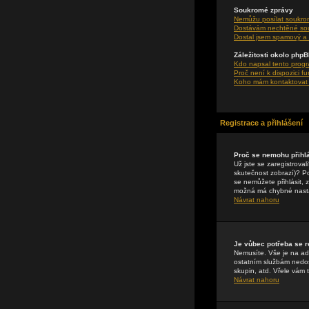
Soukromé zprávy
Nemůžu posílat soukro
Dostávám nechtěné so
Dostal jsem spamový a 
Záležitosti okolo php
Kdo napsal tento prog
Proč není k dispozici f
Koho mám kontaktovat o
Registrace a přihlášení
Proč se nemohu přihlá
Už jste se zaregistrova
skutečnost zobrazí)? Pok
se nemůžete přihlásit, 
možná má chybné nasta
Návrat nahoru
Je vůbec potřeba se r
Nemusíte. Vše je na adm
ostatním službám nedos
skupin, atd. Vřele vám 
Návrat nahoru