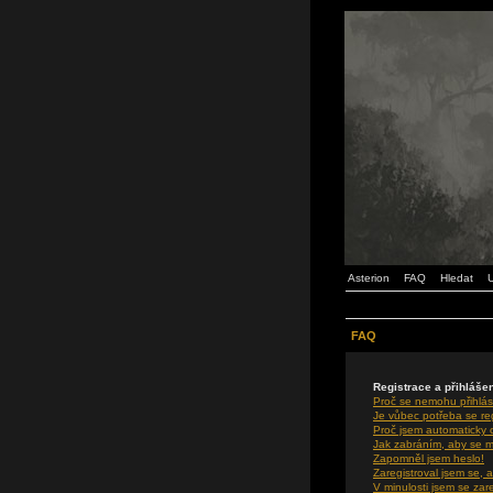
Asterion
FAQ
Hledat
U
FAQ
Registrace a přihláše
Proč se nemohu přihlás
Je vůbec potřeba se re
Proč jsem automaticky
Jak zabráním, aby se m
Zapomněl jsem heslo!
Zaregistroval jsem se, a
V minulosti jsem se zar