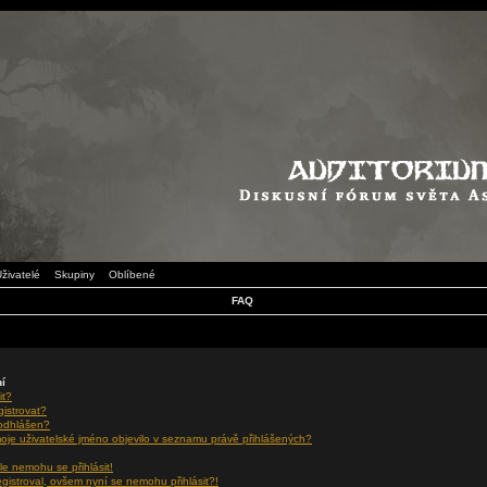
živatelé
Skupiny
Oblíbené
FAQ
ní
it?
gistrovat?
 odhlášen?
oje uživatelské jméno objevilo v seznamu právě přihlášených?
le nemohu se přihlásit!
egistroval, ovšem nyní se nemohu přihlásit?!