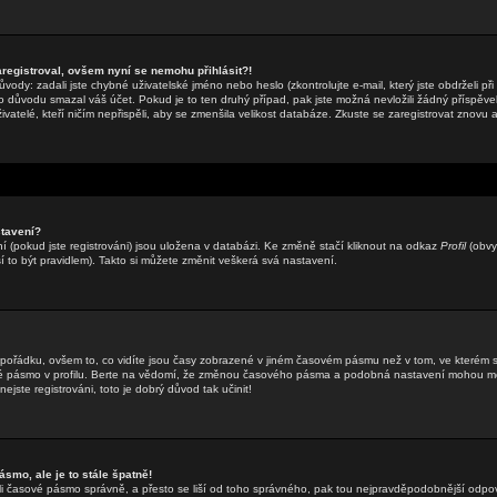
aregistroval, ovšem nyní se nemohu přihlásit?!
ody: zadali jste chybné uživatelské jméno nebo heslo (zkontrolujte e-mail, který jste obdrželi při 
o důvodu smazal váš účet. Pokud je to ten druhý případ, pak jste možná nevložili žádný příspěvek
ivatelé, kteří ničím nepřispěli, aby se zmenšila velikost databáze. Zkuste se zaregistrovat znovu 
tavení?
 (pokud jste registrováni) jsou uložena v databázi. Ke změně stačí kliknout na odkaz
Profil
(obvy
sí to být pravidlem). Takto si můžete změnit veškerá svá nastavení.
 pořádku, ovšem to, co vidíte jsou časy zobrazené v jiném časovém pásmu než v tom, ve kterém 
vé pásmo v profilu. Berte na vědomí, že změnou časového pásma a podobná nastavení mohou měn
ejste registrováni, toto je dobrý důvod tak učinit!
smo, ale je to stále špatně!
zadali časové pásmo správně, a přesto se liší od toho správného, pak tou nejpravděpodobnější odpo