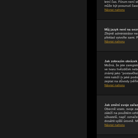
letní čas. Fórum není 
může být posunutí časo
Návrat nahoru
Můj jazyk není na se
Zřejmě administrátor nen
překlad vytvořte sami. 
Návrat nahoru
Jak zobrazím obrázek
Možná, že jste zaregist
ve tvaru hvězdiček nebo
známý jako "postavička" 
nimi naloží (v jaké pod
zeptat na důvody (věřím
Návrat nahoru
Jak změní svoje zařa
Obecně vzato, svoje za
záleží na použitém vzhl
uživatelů, např. označe
dosáhli vyšší úrovně. M
Návrat nahoru