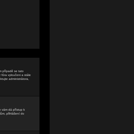
ém případě se tato
 fóra vyloučeni a stále
tujte administrátora,
e vám dá přístup k
ům, přihlášení do