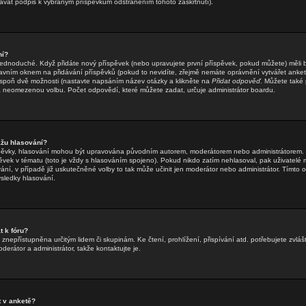
dávat podpis k vybraným příspěvkům odstraněním tohoto zaškrtnutí).
ní?
jednoduché. Když přidáte nový příspěvek (nebo upravujete první příspěvek, pokud můžete) měli by
vním oknem na přidávání příspěvků (pokud to nevidíte, zřejmě nemáte oprávnění vytvářet ankety
spoň dvě možnosti (nastavte napsáním název otázky a klikněte na
Přidat odpověď
. Můžete také p
neomezenou volbu. Počet odpovědí, které můžete zadat, určuje administrátor boardu.
žu hlasování?
íspěvky, hlasování mohou být upravována původním autorem, moderátorem nebo administrátorem. 
spěvek v tématu (toto je vždy s hlasováním spojeno). Pokud nikdo zatím nehlasoval, pak uživate
ání, v případě již uskutečněné volby to tak může učinit jen moderátor nebo administrátor. Tímto
ýsledky hlasování.
 k fóru?
znepřístupněna určitým lidem či skupinám. Ke čtení, prohlížení, přispívání atd. potřebujete zvlášt
erátor a administrátor, takže kontaktujte je.
 v anketě?