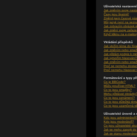
Uživatelská nastavení
Jak změním svoje nast
Časy jsou špatně!
Změnil jsem časové pásm
Můj jazyk není na sez
Jak zobrazím obrázek 
Jak změní svoje zařaze
Když kliknu na e-mailov
Vkládání příspěvků
Jak vložím téma do fór
Jak změním nebo smaž
Jak přidám podpis k m
Jak vytvořím hlasování
Jak změním nebo smaž
Proč se nemohu dostat 
Proč nemohu hlasovat 
Formátování a typy p
Co je BBCode?
Můžu používat HTML?
Co to jsou smajlíky?
Mohu přidávat obrázky
Co to jsou oznámení?
Co to jsou důležitá tém
Co to jsou uzamčená t
Uživatelské úrovně a 
Kdo jsou administrátoři
Kdo jsou moderátoři?
Co jsou uživatelské sk
Jak se mohu zapojit do
Jak se stanu moderátor