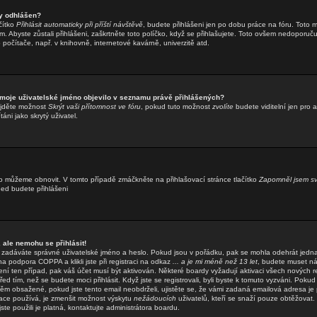
y odhlášen?
čítko
Přihlásit automaticky při příští návštěvě
, budete přihlášeni jen po dobu práce na fóru. Toto m
. Abyste zůstali přihlášeni, zaškrtněte toto políčko, když se přihlašujete. Toto ovšem nedoporuč
o počítače, např. v knihovně, internetové kavárně, univerzitě atd.
 moje uživatelské jméno objevilo v seznamu právě přihlášených?
ajděte možnost
Skrýt vaši přítomnost ve fóru
, pokud tuto možnost
zvolíte
budete viditelní jen pro 
áni jako skrytý uživatel.
o můžeme obnovit. V tomto případě zmáčkněte na přihlašovací stránce tlačítko
Zapomněl jsem sv
hned budete přihlášeni
 ale nemohu se přihlásit!
že zadáváte správné uživatelské jméno a heslo. Pokud jsou v pořádku, pak se mohla odehrát jedn
 podpora COPPA a klikli jste při registraci na odkaz
... a je mi méně než 13 let
, budete muset ná
ení ten případ, pak váš účet musí být aktivován. Některé boardy vyžadují aktivaci všech nových r
ed tím, než se budete moci přihlásit. Když jste se registrovali, byli byste k tomuto vyzváni. Pokud
něm obsažené, pokud jste tento email neobdrželi, ujistěte se, že vámi zadaná emailová adresa je
ace používá, je zmenšit možnost výskytu
nežádoucích
uživatelů, kteří se snaží pouze obtěžovat. Po
ste použili je platná, kontaktujte administrátora boardu.