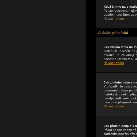
Když kliknu na e-mail
Pouze registrovaní uživ
opatření umožňuje zbavi
Návrat nahoru
Vkládání příspěvků
Jak vložím téma do fó
Jednouše. Klikněte na 
diskuze. To, co vám je
hlasovat v tomto fóru, a
Návrat nahoru
Jak změním nebo sma
V případě, že nejste m
omezeného času po přis
malinký dodatek u přísp
neodpověděl nebo pokud 
nemohou příspěvek sma
Návrat nahoru
Jak přidám podpis k
Přidat podpis znamená, 
zatržením položky
Připo