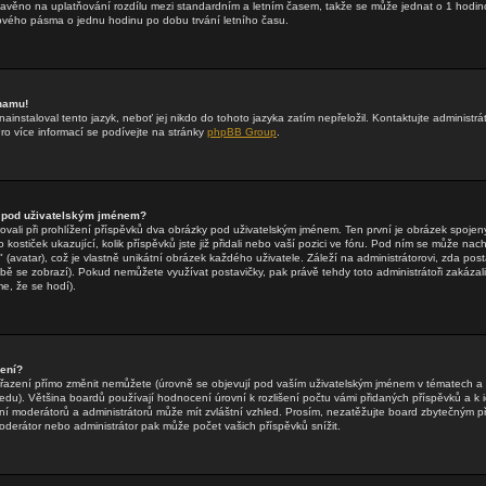
stavěno na uplatňování rozdílu mezi standardním a letním časem, takže se může jednat o 1 hodin
vého pásma o jednu hodinu po dobu trvání letního času.
znamu!
ainstaloval tento jazyk, neboť jej nikdo do tohoto jazyka zatím nepřeložil. Kontaktujte administrá
Pro více informací se podívejte na stránky
phpBB Group
.
 pod uživatelským jménem?
rovali při prohlížení příspěvků dva obrázky pod uživatelským jménem. Ten první je obrázek spojený
 kostiček ukazující, kolik příspěvků jste již přidali nebo vaší pozici ve fóru. Pod ním se může nac
(avatar), což je vlastně unikátní obrázek každého uživatele. Záleží na administrátorovi, zda posta
obě se zobrazí). Pokud nemůžete využívat postavičky, pak právě tehdy toto administrátoři zakázali
e, že se hodí).
zení?
řazení přímo změnit nemůžete (úrovně se objevují pod vaším uživatelským jménem v tématech a 
edu). Většina boardů používají hodnocení úrovní k rozlišení počtu vámi přidaných příspěvků a k id
ní moderátorů a administrátorů může mít zvláštní vzhled. Prosím, nezatěžujte board zbytečným př
oderátor nebo administrátor pak může počet vašich příspěvků snížit.