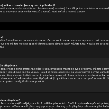
ový odkaz uživatele, jsem vyzván k přihlášení!
atelé mohou posílat e-mail lidem přes nastavený e-mailový formulář (pokud administrátor tuto možn
t se otravných anonymních vzkazů a robotů, které sbírají e-mailové adresy.
ra?
příslušné tlačítko na obrazovce fóra nebo tématu. Možná bude nutné se registrovat, než budete 
 povoleno můžete vidět na spodní části fóra nebo tématu (Např.
Můžete přidat nová téma do tohot
td.
).
žu příspěvek?
oderátor nebo administrátor, tak můžete upravovat nebo mazat jen svoje příspěvky. Můžete upravi
pění) kliknutím na tlačítko
upravit
. Pokud již někdo odpověděl na váš příspěvek a vy ho upravíte
ěvku, který ukazuje, kolikrát jste tento příspěvek upravovali. Tento dodatek se neobjeví, pokud z
moderátor či administrátor změnili příspěvek (ti by měli sami zanechat vzkaz proč jej změnili). N
zat, pokud na něj již někdo odpověděl.
 mému příspěvku?
že si musíte nejdřív nějaký vytvořit. To uděláte přes stránku
Profil
. Podpis můžete přidat k práv
jit podpis
. Můžete rovněž přidat stejný podpis pro všechny vaše příspěvky zaškrtnutím příslušnéh