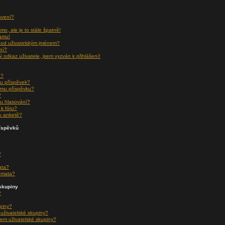
avení?
o, ale je to stále špatně!
namu!
pod uživatelským jménem?
ní?
ý odkaz uživatele, jsem vyzván k přihlášení!
a?
u příspěvek?
ému příspěvku?
?
u hlasování?
k fóru?
v anketě?
říspěvků
?
ata?
émata?
skupiny
?
upiny?
 uživatelské skupiny?
em uživatelské skupiny?