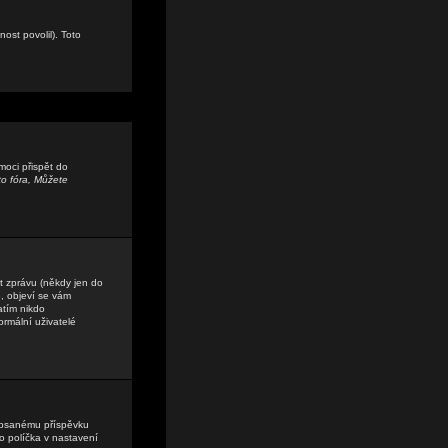
ost povolil). Toto
moci přispět do
o fóra, Můžete
t zprávu (někdy jen do
, objeví se vám
atím nikdo
ormální uživatelé
ě psanému příspěvku
o políčka v nastavení