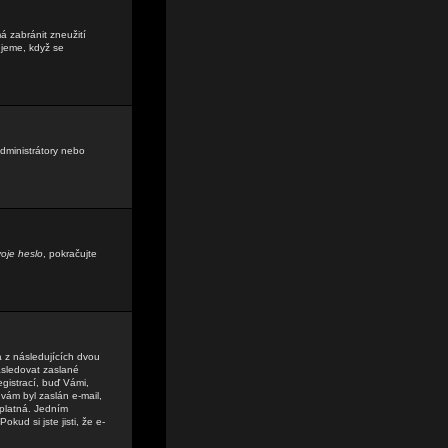
á zabránit zneužití
ujeme, když se
administrátory nebo
oje heslo
, pokračujte
a z následujících dvou
sledovat zaslané
egistrací, buď Vámi,
 vám byl zaslán e-mail,
 platná. Jedním
kud si jste jisti, že e-