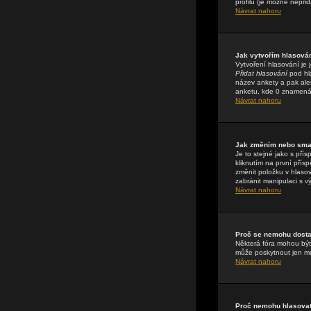
profilu (je možné nepři
Návrat nahoru
Jak vytvořím hlasová
Vytvoření hlasování je 
Přidat hlasování
pod hla
název ankety a pak ale
anketu, kde 0 znamená 
Návrat nahoru
Jak změním nebo sma
Je to stejné jako s př
kliknutím na první pří
změnit položku v hlasov
zabránit manipulaci s v
Návrat nahoru
Proč se nemohu dostat
Některá fóra mohou být 
může poskytnout jen mod
Návrat nahoru
Proč nemohu hlasovat