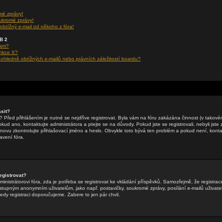
mé zprávy!
ukromé zprávy!
obtížný e-mail od někoho z fóra!
BB 2
ram?
unkce X?
hledně obtížných e-mailů nebo právních záležitostí boardu?
sit?
li? Před přihlášením je nutné se nejdříve registrovat. Byla vám na fóru zakázána činnost (v takov
ud ano, kontaktujte administrátora a ptejte se na důvody. Pokud jste se registrovali, nebyli jste z
znovu zkontrolujte přihlašovací jméno a heslo. Obvykle toto bývá ten problém a pokud není, kontak
vení fóra.
egistrovat?
inistrátorovi fóra, zda je potřeba se registrovat ke vkládání příspěvků. Samozřejmě, že registrac
tupným anonymním uživatelům, jako např. postavičky, soukromé zprávy, posílání e-mailů uživatel
tedy registraci doporučujeme. Zabere to jen pár chvil.