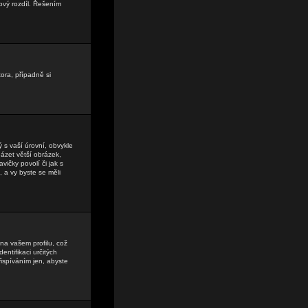
ový rozdíl. Řešením
tora, případně si
 s vaší úrovní, obvykle
házet větší obrázek,
vičky povolí či jak s
, a vy byste se měli
na vašem profilu, což
entifikaci určitých
ispíváním jen, abyste