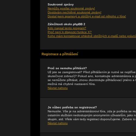
Soukromé zprávy
Nemůžu posílat soukromé zprávy!
Dostávám nechtěné soukromé zprávy!
Dostal jsem spamový a obtížný e-mail od někoho z fóra!
Záležitosti okolo phpBB 2
Kdo napsal tento program?
Proč není k dispozici funkce X?
Koho mám kontaktovat ohledně obtížných e-mailů nebo právníc
Registrace a přihlášení
Proč se nemohu přihlásit?
Už jste se zaregistrovali? Před přihlášením je nutné se nejdřív
skutečnost zobrazí)? Pokud ano, kontaktujte administrátora a pte
se nemůžete přihlásit, znovu zkontrolujte přihlašovací jméno a
možná má chybné nastavení fóra.
Návrat nahoru
Je vůbec potřeba se registrovat?
Nemusíte. Vše je na administrátorovi fóra, zda je potřeba se r
ostatním službám nedostupným anonymním uživatelům, jako např
skupin, atd. Vřele vám tedy registraci doporučujeme. Zabere to 
Návrat nahoru