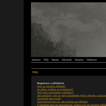
Asterion
FAQ
Hledat
Uživatelé
Skupiny
Oblíbené
FAQ
Registrace a přihlášení
Proč se nemohu přihlásit?
Je vůbec potřeba se registrovat?
Proč jsem automaticky odhlášen?
Jak zabráním, aby se moje uživatelské jméno objevilo v sezna
Zapomněl jsem heslo!
Zaregistroval jsem se, ale nemohu se přihlásit!
V minulosti jsem se zaregistroval, ovšem nyní se nemohu přihlá