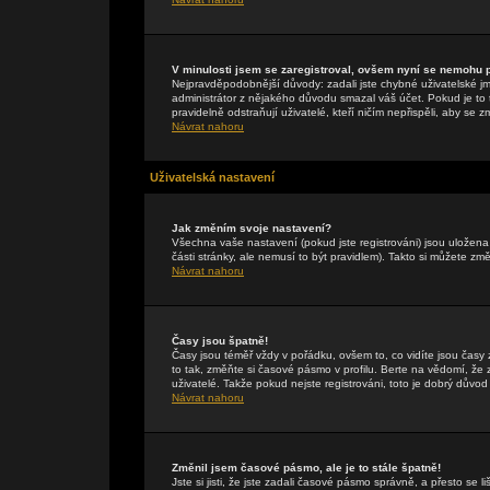
V minulosti jsem se zaregistroval, ovšem nyní se nemohu př
Nejpravděpodobnější důvody: zadali jste chybné uživatelské jmén
administrátor z nějakého důvodu smazal váš účet. Pokud je to t
pravidelně odstraňují uživatelé, kteří ničím nepřispěli, aby se 
Návrat nahoru
Uživatelská nastavení
Jak změním svoje nastavení?
Všechna vaše nastavení (pokud jste registrováni) jsou uložen
části stránky, ale nemusí to být pravidlem). Takto si můžete zm
Návrat nahoru
Časy jsou špatně!
Časy jsou téměř vždy v pořádku, ovšem to, co vidíte jsou čas
to tak, změňte si časové pásmo v profilu. Berte na vědomí, 
uživatelé. Takže pokud nejste registrováni, toto je dobrý důvod 
Návrat nahoru
Změnil jsem časové pásmo, ale je to stále špatně!
Jste si jisti, že jste zadali časové pásmo správně, a přesto se