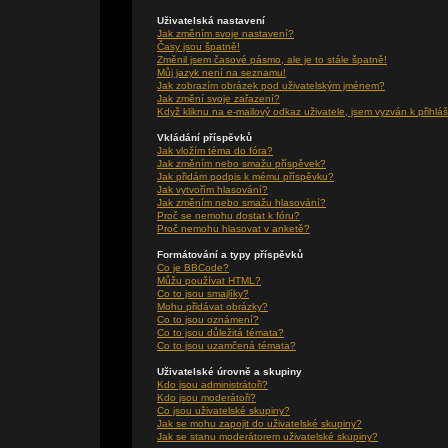
Uživatelská nastavení
Jak změním svoje nastavení?
Časy jsou špatně!
Změnil jsem časové pásmo, ale je to stále špatně!
Můj jazyk není na seznamu!
Jak zobrazím obrázek pod uživatelským jménem?
Jak změní svoje zařazení?
Když kliknu na e-mailový odkaz uživatele, jsem vyzván k přihláš
Vkládání příspěvků
Jak vložím téma do fóra?
Jak změním nebo smažu příspěvek?
Jak přidám podpis k mému příspěvku?
Jak vytvořím hlasování?
Jak změním nebo smažu hlasování?
Proč se nemohu dostat k fóru?
Proč nemohu hlasovat v anketě?
Formátování a typy příspěvků
Co je BBCode?
Můžu používat HTML?
Co to jsou smajlíky?
Mohu přidávat obrázky?
Co to jsou oznámení?
Co to jsou důležitá témata?
Co to jsou uzamčená témata?
Uživatelské úrovně a skupiny
Kdo jsou administrátoři?
Kdo jsou moderátoři?
Co jsou uživatelské skupiny?
Jak se mohu zapojit do uživatelské skupiny?
Jak se stanu moderátorem uživatelské skupiny?