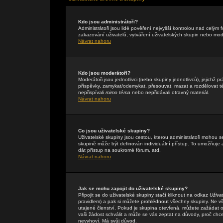
Kdo jsou administrátoři?
Administrátoři jsou lidé pověření nejvyšší kontrolou nad celým
zakazování uživatelů, vytváření uživatelských skupin nebo mo
Návrat nahoru
Kdo jsou moderátoři?
Moderátoři jsou jednotlivci (nebo skupiny jednotlivců), jejichž
příspěvky, zamykat/odemykat, přesouvat, mazat a rozdělovat té
nepřispívali
mimo téma
nebo nepřidávali otravný materiál.
Návrat nahoru
Co jsou uživatelské skupiny?
Uživatelské skupiny jsou cestou, kterou administrátoři mohou s
skupině může být definován individuální přístup. To umožňuje a
dát přístup na soukromé fórum, atd.
Návrat nahoru
Jak se mohu zapojit do uživatelské skupiny?
Připojit se do uživatelské skupiny stačí kliknout na odkaz
Uživa
pravidlem) a pak si můžete prohlédnout všechny skupiny. Ne v
utajené členství. Pokud je skupina otevřená, můžete zažádat o 
vaši žádost schválit a může se vás zeptat na důvody, proč chc
nevyhoví. Má svůj důvod.