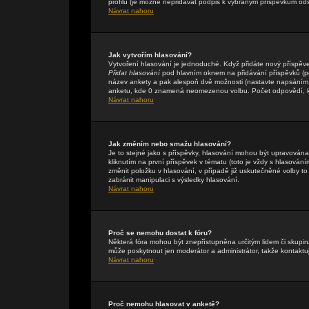
profilu (je možné nepřidávat podpis k vybraným příspěvkům ods
Návrat nahoru
Jak vytvořím hlasování?
Vytvoření hlasování je jednoduché. Když přidáte nový příspěve
Přidat hlasování
pod hlavním oknem na přidávání příspěvků (pok
název ankety a pak alespoň dvě možnosti (nastavte napsáním 
anketu, kde 0 znamená neomezenou volbu. Počet odpovědí, kte
Návrat nahoru
Jak změním nebo smažu hlasování?
Je to stejné jako s příspěvky, hlasování mohou být upravová
kliknutím na první příspěvek v tématu (toto je vždy s hlasová
změnit položku v hlasování, v případě již uskutečněné volby t
zabránit manipulaci s výsledky hlasování.
Návrat nahoru
Proč se nemohu dostat k fóru?
Některá fóra mohou být znepřístupněna určitým lidem či skupinám
může poskytnout jen moderátor a administrátor, takže kontaktuj
Návrat nahoru
Proč nemohu hlasovat v anketě?