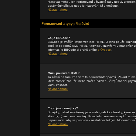
Hlasovat mohou jen registrovaní uživatelé (aby nebyly zkreslen
oprávněný přístup nebo je hlasování již ukončeno.
Návrat nahoru
Formátování a typy příspěvků
Co je BBCode?
BBCode je zvláštní implementace HTML. O jeho použití rozhodu
sobě je podobný stylu HTML, tagy jsou uzavřeny v hranatých záv
informací o BBCode si prohlédněte
průvodce
.
Návrat nahoru
Můžu používat HTML?
To závisí na tom, zda vám to administrátor povolí. Pokud to mát
která zamezí zneužití nebo zničení vzhledu či způsobení jiný
volbu zakázat.
Návrat nahoru
Co to jsou smajlíky?
Smajlíky, neboli emotikony jsou malé grafické obrázky, které s
šťastný, :( znamená smutný. Kompletní seznam smajlíků si může
nepřeužívat, aby se příspěvek nestal nečitelným. Moderátor m
Návrat nahoru