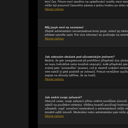
letní čas. Fórum není stavěno na uplatňování rozdílu mezi st
může být posunutí časového pásma o jednu hodinu po dobu tr
Návrat nahoru
Můj jazyk není na seznamu!
Zřejmě administrátor nenainstaloval tento jazyk, neboť jej nikdo
překlad vytvořte sami. Pro více informací se podívejte na strán
Návrat nahoru
Jak zobrazím obrázek pod uživatelským jménem?
Možná, že jste zaregistrovali při prohlížení příspěvků dva obr
ve tvaru hvězdiček nebo kostiček ukazující, kolik příspěvků jst
známý jako "postavička" (avatar), což je vlastně unikátní obráze
nimi naloží (v jaké podobě se zobrazí). Pokud nemůžete využívat
zeptat na důvody (věříme, že se hodí).
Návrat nahoru
Jak změní svoje zařazení?
Obecně vzato, svoje zařazení přímo změnit nemůžete (úrovně 
záleží na použitém vzhledu). Většina boardů používají hodnocení
uživatelů, např. označení moderátorů a administrátorů může mí
dosáhli vyšší úrovně. Moderátor nebo administrátor pak může p
Návrat nahoru