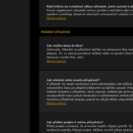
Když kliknu na e-mailový odkaz uživatele, jsem vyzván k př
Pouze registrovaní uživatelé mohou posílat e-mail lidem přes n
opatření umožňuje zbavit se otravných anonymních vzkazů a rob
Návrat nahoru
Vkládání příspěvků
Jak vložím téma do fóra?
Jednouše. Klikněte na příslušné tlačítko na obrazovce fóra n
diskuze. To, co vám je povoleno můžete vidět na spodní části
hlasovat v tomto fóru, atd.
).
Návrat nahoru
Jak změním nebo smažu příspěvek?
V případě, že nejste moderátor nebo administrátor, tak můžete
omezeného času po přispění) kliknutím na tlačítko
upravit
. Pok
malinký dodatek u příspěvku, který ukazuje, kolikrát jste tent
neodpověděl nebo pokud moderátor či administrátor změnili přís
nemohou příspěvek smazat, pokud na něj již někdo odpověděl
Návrat nahoru
Jak přidám podpis k mému příspěvku?
Přidat podpis znamená, že si musíte nejdřív nějaký vytvořit. To
zatržením položky
Připojit podpis
. Můžete rovněž přidat stejný