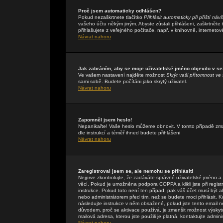
Proč jsem automaticky odhlášen?
Pokud nezaškrtnete tlačítko
Přihlásit automaticky při příští náv
vašeho účtu někým jiným. Abyste zůstali přihlášeni, zaškrtněte
přihlašujete z veřejného počítače, např. v knihovně, internetov
Návrat nahoru
Jak zabráním, aby se moje uživatelské jméno objevilo v s
Ve vašem nastavení najděte možnost
Skrýt vaši přítomnost ve 
sami sobě. Budete počítáni jako skrytý uživatel.
Návrat nahoru
Zapomněl jsem heslo!
Nepanikařte! Vaše heslo můžeme obnovit. V tomto případě zmáč
dle instrukcí a téměř ihned budete přihlášeni
Návrat nahoru
Zaregistroval jsem se, ale nemohu se přihlásit!
Nejprve zkontrolujte, že zadáváte správné uživatelské jméno a
věcí. Pokud je umožněna podpora COPPA a klikli jste při regis
instrukce. Pokud toto není ten případ, pak váš účet musí být a
nebo administrátorem před tím, než se budete moci přihlásit. Kdy
následujte instrukce v něm obsažené, pokud jste tento email n
důvodem, proč se aktivace používá, je zmenšit možnost výsky
mailová adresa, kterou jste použili je platná, kontaktujte admin
Návrat nahoru