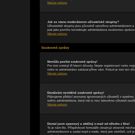
Návrat nahoru
Jak se stanu moderátorem uživatelské skupiny?
Uživatelské skupiny jsou původně vytvořeny administrátorem a 
pak jako prvního kontaktujte administrátora soukromou zprávo
Návrat nahoru
Soukromé zprávy
Nemůžu posílat soukromé zprávy!
Pro toto existují tři hlavní důvody. Nejste registrovaní nebo ne
nebo to administrátor zakázal přímo vám. Pokud je toto ten důvo
Návrat nahoru
Dostávám nechtěné soukromé zprávy!
Plánujeme přidání seznamu ignorovaných uživatelů v systému z
svého administrátora, který má tu moc takovému uživateli zasíl
Návrat nahoru
Dostal jsem spamový a obtížný e-mail od někoho z fóra!
To je nám líto. Příspěvkové formuláře obsahují obranné mechan
administrátorovi a zaslat kopii e-mailu, který jste obdrželi, což 