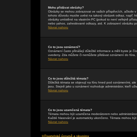
Mohu přidávat obrázky?
Obrázky se mohou zobrazovat ve vašich příspěvcích, ačkoliv 
tohoto důvodu musíte uvést na takový obrázek odkaz, např. h
obrázky umístěné na vlastním PC (pokud to není veřejně příst
nebo yahoo, zaheslované odkazy, atd. K zobrazení obrázku pou
Návrat nahoru
Co to jsou oznámení?
Oznámení často přinášejí důležité informace a měli byste je čís
uvedeny. Zda můžete či nemůžete přidávat oznámení do fóra, zá
Návrat nahoru
Co to jsou důležitá témata?
Důležitá témata se objevují na fóru hned pod oznámeními, ale p
jsou. Stejně jako u oznámení rozhoduje administrátor, kteří uži
Návrat nahoru
Co to jsou uzamčená témata?
Témata mohou být uzamčena moderátorem nebo administrátore
Každé hlasování je automaticky ukončeno. Témata mohou bý
Návrat nahoru
Uživatelské úrovně a skupiny