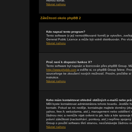
mohou konat.
Návrat nahoru
Záležitosti okolo phpBB 2
Kdo napsal tento program?
Tento software (v její nemodifikované formě) je vytvořen, zveř
General Public Licence a může být volně distribuován. Pro více
Návrat nahoru
Proč není k dispozici funkce X?
Tento software byl napsán a licencován přes phpBB Group. Máte-
http://www.phpbb.com
a ověřte si, co phpBB Group řekne. Pr
sourceforge ke zkoušení nových možností. Prosím, pročtěte si 
instrukce.
Návrat nahoru
Koho mám kontaktovat ohledně obtížných e-mailů nebo práv
Měli byste kontaktovat administrátora tohoto boardu. Jestliže 
kontakt. Pokud se nic neděje, kontaktujte majitele domény (zku
yahoo, free.fr, webzdarma, atd.), management nebo oddělení 
žádnou moc a nemůže nijak ovlivnit to jak, kdo a kde spravuj
právní záležitosti (nactiutrhání, pomluvy, atd.) nepřímo spo
Group o použití softwaru třetí stranou, neočekávejte žádnou 
Návrat nahoru