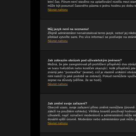
letní čas. Fórum není stavěno na uplatňování rozdílu mezi st
může být posunutí časového pásma o jednu hodinu po dobu tr
Návrat nahoru
Můj jazyk není na seznamu!
Zřejmě administrátor nenainstaloval tento jazyk, neboť jej nikdo
překlad vytvořte sami. Pro více informací se podívejte na strán
Návrat nahoru
Jak zobrazím obrázek pod uživatelským jménem?
Možná, že jste zaregistrovali při prohlížení příspěvků dva obr
ve tvaru hvězdiček nebo kostiček ukazující, kolik příspěvků jst
známý jako "postavička" (avatar), což je vlastně unikátní obráze
nimi naloží (v jaké podobě se zobrazí). Pokud nemůžete využívat
zeptat na důvody (věříme, že se hodí).
Návrat nahoru
Jak změní svoje zařazení?
Obecně vzato, svoje zařazení přímo změnit nemůžete (úrovně 
záleží na použitém vzhledu). Většina boardů používají hodnocení
uživatelů, např. označení moderátorů a administrátorů může mí
dosáhli vyšší úrovně. Moderátor nebo administrátor pak může p
Návrat nahoru