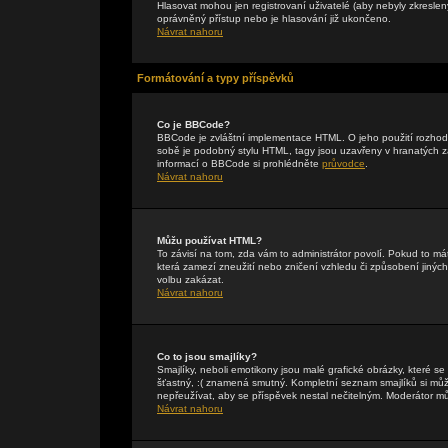
Hlasovat mohou jen registrovaní uživatelé (aby nebyly zkreslen
oprávněný přístup nebo je hlasování již ukončeno.
Návrat nahoru
Formátování a typy příspěvků
Co je BBCode?
BBCode je zvláštní implementace HTML. O jeho použití rozhodu
sobě je podobný stylu HTML, tagy jsou uzavřeny v hranatých záv
informací o BBCode si prohlédněte
průvodce
.
Návrat nahoru
Můžu používat HTML?
To závisí na tom, zda vám to administrátor povolí. Pokud to mát
která zamezí zneužití nebo zničení vzhledu či způsobení jiný
volbu zakázat.
Návrat nahoru
Co to jsou smajlíky?
Smajlíky, neboli emotikony jsou malé grafické obrázky, které s
šťastný, :( znamená smutný. Kompletní seznam smajlíků si může
nepřeužívat, aby se příspěvek nestal nečitelným. Moderátor m
Návrat nahoru