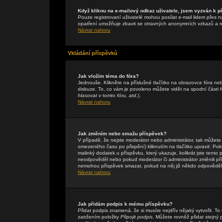
Když kliknu na e-mailový odkaz uživatele, jsem vyzván k př
Pouze registrovaní uživatelé mohou posílat e-mail lidem přes n
opatření umožňuje zbavit se otravných anonymních vzkazů a rob
Návrat nahoru
Vkládání příspěvků
Jak vložím téma do fóra?
Jednouše. Klikněte na příslušné tlačítko na obrazovce fóra n
diskuze. To, co vám je povoleno můžete vidět na spodní části
hlasovat v tomto fóru, atd.
).
Návrat nahoru
Jak změním nebo smažu příspěvek?
V případě, že nejste moderátor nebo administrátor, tak můžete
omezeného času po přispění) kliknutím na tlačítko
upravit
. Pok
malinký dodatek u příspěvku, který ukazuje, kolikrát jste tent
neodpověděl nebo pokud moderátor či administrátor změnili přís
nemohou příspěvek smazat, pokud na něj již někdo odpověděl
Návrat nahoru
Jak přidám podpis k mému příspěvku?
Přidat podpis znamená, že si musíte nejdřív nějaký vytvořit. To
zatržením položky
Připojit podpis
. Můžete rovněž přidat stejný