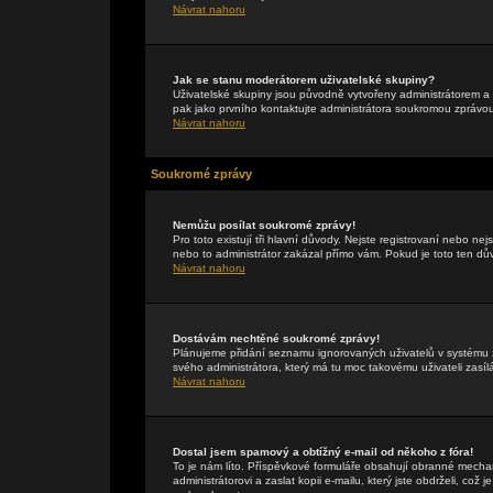
Návrat nahoru
Jak se stanu moderátorem uživatelské skupiny?
Uživatelské skupiny jsou původně vytvořeny administrátorem a 
pak jako prvního kontaktujte administrátora soukromou zprávo
Návrat nahoru
Soukromé zprávy
Nemůžu posílat soukromé zprávy!
Pro toto existují tři hlavní důvody. Nejste registrovaní nebo ne
nebo to administrátor zakázal přímo vám. Pokud je toto ten důvo
Návrat nahoru
Dostávám nechtěné soukromé zprávy!
Plánujeme přidání seznamu ignorovaných uživatelů v systému z
svého administrátora, který má tu moc takovému uživateli zasíl
Návrat nahoru
Dostal jsem spamový a obtížný e-mail od někoho z fóra!
To je nám líto. Příspěvkové formuláře obsahují obranné mechan
administrátorovi a zaslat kopii e-mailu, který jste obdrželi, což 