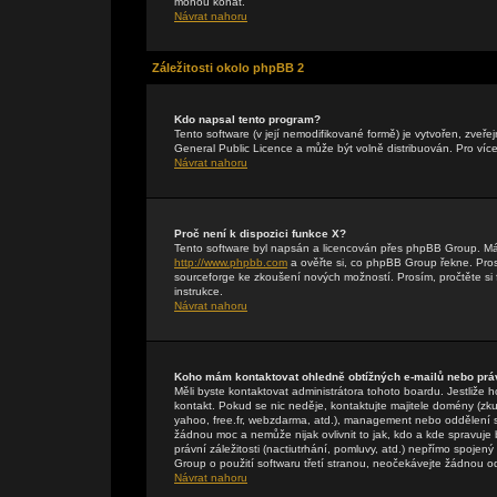
mohou konat.
Návrat nahoru
Záležitosti okolo phpBB 2
Kdo napsal tento program?
Tento software (v její nemodifikované formě) je vytvořen, zveř
General Public Licence a může být volně distribuován. Pro více
Návrat nahoru
Proč není k dispozici funkce X?
Tento software byl napsán a licencován přes phpBB Group. Máte-
http://www.phpbb.com
a ověřte si, co phpBB Group řekne. Pr
sourceforge ke zkoušení nových možností. Prosím, pročtěte si 
instrukce.
Návrat nahoru
Koho mám kontaktovat ohledně obtížných e-mailů nebo práv
Měli byste kontaktovat administrátora tohoto boardu. Jestliže 
kontakt. Pokud se nic neděje, kontaktujte majitele domény (zku
yahoo, free.fr, webzdarma, atd.), management nebo oddělení 
žádnou moc a nemůže nijak ovlivnit to jak, kdo a kde spravuj
právní záležitosti (nactiutrhání, pomluvy, atd.) nepřímo spo
Group o použití softwaru třetí stranou, neočekávejte žádnou 
Návrat nahoru