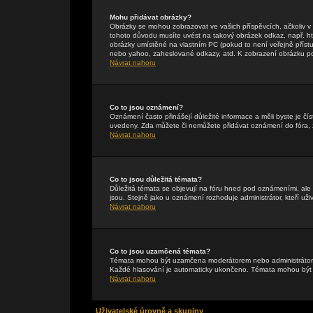
Mohu přidávat obrázky?
Obrázky se mohou zobrazovat ve vašich příspěvcích, ačkoliv 
tohoto důvodu musíte uvést na takový obrázek odkaz, např. h
obrázky umístěné na vlastním PC (pokud to není veřejně příst
nebo yahoo, zaheslované odkazy, atd. K zobrazení obrázku pou
Návrat nahoru
Co to jsou oznámení?
Oznámení často přinášejí důležité informace a měli byste je čís
uvedeny. Zda můžete či nemůžete přidávat oznámení do fóra, zá
Návrat nahoru
Co to jsou důležitá témata?
Důležitá témata se objevují na fóru hned pod oznámeními, ale p
jsou. Stejně jako u oznámení rozhoduje administrátor, kteří uži
Návrat nahoru
Co to jsou uzamčená témata?
Témata mohou být uzamčena moderátorem nebo administrátore
Každé hlasování je automaticky ukončeno. Témata mohou bý
Návrat nahoru
Uživatelské úrovně a skupiny