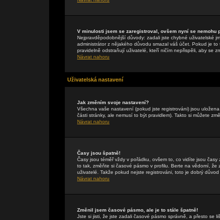
V minulosti jsem se zaregistroval, ovšem nyní se nemohu př
Nejpravděpodobnější důvody: zadali jste chybné uživatelské jmén
administrátor z nějakého důvodu smazal váš účet. Pokud je to t
pravidelně odstraňují uživatelé, kteří ničím nepřispěli, aby se 
Návrat nahoru
Uživatelská nastavení
Jak změním svoje nastavení?
Všechna vaše nastavení (pokud jste registrováni) jsou uložen
části stránky, ale nemusí to být pravidlem). Takto si můžete zm
Návrat nahoru
Časy jsou špatně!
Časy jsou téměř vždy v pořádku, ovšem to, co vidíte jsou čas
to tak, změňte si časové pásmo v profilu. Berte na vědomí, 
uživatelé. Takže pokud nejste registrováni, toto je dobrý důvod 
Návrat nahoru
Změnil jsem časové pásmo, ale je to stále špatně!
Jste si jisti, že jste zadali časové pásmo správně, a přesto se