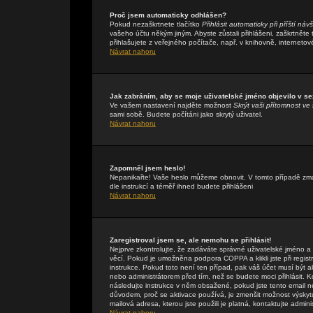
Proč jsem automaticky odhlášen?
Pokud nezaškrtnete tlačítko
Přihlásit automaticky při příští náv
vašeho účtu někým jiným. Abyste zůstali přihlášeni, zaškrtněte
přihlašujete z veřejného počítače, např. v knihovně, internetov
Návrat nahoru
Jak zabráním, aby se moje uživatelské jméno objevilo v s
Ve vašem nastavení najděte možnost
Skrýt vaši přítomnost ve 
sami sobě. Budete počítáni jako skrytý uživatel.
Návrat nahoru
Zapomněl jsem heslo!
Nepanikařte! Vaše heslo můžeme obnovit. V tomto případě zmáč
dle instrukcí a téměř ihned budete přihlášeni
Návrat nahoru
Zaregistroval jsem se, ale nemohu se přihlásit!
Nejprve zkontrolujte, že zadáváte správné uživatelské jméno a
věcí. Pokud je umožněna podpora COPPA a klikli jste při regis
instrukce. Pokud toto není ten případ, pak váš účet musí být a
nebo administrátorem před tím, než se budete moci přihlásit. Kdy
následujte instrukce v něm obsažené, pokud jste tento email n
důvodem, proč se aktivace používá, je zmenšit možnost výsky
mailová adresa, kterou jste použili je platná, kontaktujte admin
Návrat nahoru