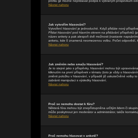
profilu (je možné nepřidávat podpis k vybraným příspěvkům ods
Návrat nahoru
Jak vytvořím hlasování?
Vytvoření hlasování je jednoduché. Když přidáte nový příspěve
Přidat hlasování
pod hlavním oknem na přidávání příspěvků (pok
název ankety a pak alespoň dvě možnosti (nastavte napsáním 
anketu, kde 0 znamená neomezenou volbu. Počet odpovědí, kte
Návrat nahoru
Jak změním nebo smažu hlasování?
Je to stejné jako s příspěvky, hlasování mohou být upravová
kliknutím na první příspěvek v tématu (toto je vždy s hlasová
změnit položku v hlasování, v případě již uskutečněné volby t
zabránit manipulaci s výsledky hlasování.
Návrat nahoru
Proč se nemohu dostat k fóru?
Některá fóra mohou být znepřístupněna určitým lidem či skupinám
může poskytnout jen moderátor a administrátor, takže kontaktuj
Návrat nahoru
Proč nemohu hlasovat v anketě?