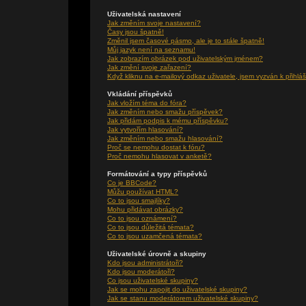
Uživatelská nastavení
Jak změním svoje nastavení?
Časy jsou špatně!
Změnil jsem časové pásmo, ale je to stále špatně!
Můj jazyk není na seznamu!
Jak zobrazím obrázek pod uživatelským jménem?
Jak změní svoje zařazení?
Když kliknu na e-mailový odkaz uživatele, jsem vyzván k přihláš
Vkládání příspěvků
Jak vložím téma do fóra?
Jak změním nebo smažu příspěvek?
Jak přidám podpis k mému příspěvku?
Jak vytvořím hlasování?
Jak změním nebo smažu hlasování?
Proč se nemohu dostat k fóru?
Proč nemohu hlasovat v anketě?
Formátování a typy příspěvků
Co je BBCode?
Můžu používat HTML?
Co to jsou smajlíky?
Mohu přidávat obrázky?
Co to jsou oznámení?
Co to jsou důležitá témata?
Co to jsou uzamčená témata?
Uživatelské úrovně a skupiny
Kdo jsou administrátoři?
Kdo jsou moderátoři?
Co jsou uživatelské skupiny?
Jak se mohu zapojit do uživatelské skupiny?
Jak se stanu moderátorem uživatelské skupiny?