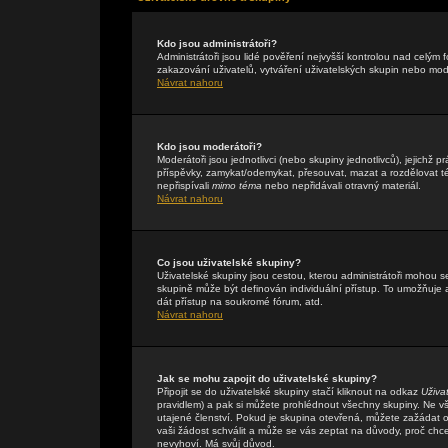
Kdo jsou administrátoři?
Administrátoři jsou lidé pověření nejvyšší kontrolou nad celým
zakazování uživatelů, vytváření uživatelských skupin nebo mo
Návrat nahoru
Kdo jsou moderátoři?
Moderátoři jsou jednotlivci (nebo skupiny jednotlivců), jejichž
příspěvky, zamykat/odemykat, přesouvat, mazat a rozdělovat té
nepřispívali
mimo téma
nebo nepřidávali otravný materiál.
Návrat nahoru
Co jsou uživatelské skupiny?
Uživatelské skupiny jsou cestou, kterou administrátoři mohou s
skupině může být definován individuální přístup. To umožňuje a
dát přístup na soukromé fórum, atd.
Návrat nahoru
Jak se mohu zapojit do uživatelské skupiny?
Připojit se do uživatelské skupiny stačí kliknout na odkaz
Uživa
pravidlem) a pak si můžete prohlédnout všechny skupiny. Ne v
utajené členství. Pokud je skupina otevřená, můžete zažádat o 
vaši žádost schválit a může se vás zeptat na důvody, proč chc
nevyhoví. Má svůj důvod.