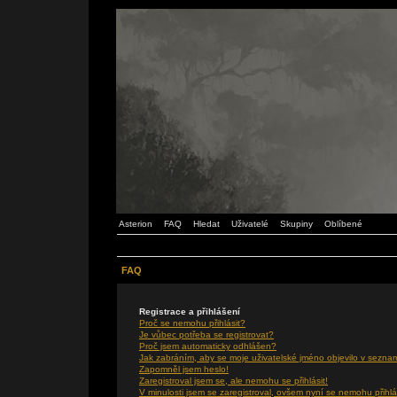
Asterion
FAQ
Hledat
Uživatelé
Skupiny
Oblíbené
FAQ
Registrace a přihlášení
Proč se nemohu přihlásit?
Je vůbec potřeba se registrovat?
Proč jsem automaticky odhlášen?
Jak zabráním, aby se moje uživatelské jméno objevilo v sezna
Zapomněl jsem heslo!
Zaregistroval jsem se, ale nemohu se přihlásit!
V minulosti jsem se zaregistroval, ovšem nyní se nemohu přihlá