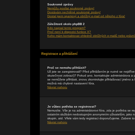
Soukromé zprávy
Nemůžu posílat soukromé zprávy!
Dostávám nechtěné soukromé zprávy!
Dostal jsem spamový a obtížný e-mail od někoho z fóra!
Záležitosti okolo phpBB 2
Kdo napsal tento program?
Proč není k dispozici funkce X?
Koho mám kontaktovat ohledně obtížných e-mailů nebo právníc
Registrace a přihlášení
Proč se nemohu přihlásit?
Už jste se zaregistrovali? Před přihlášením je nutné se nejdřív
skutečnost zobrazí)? Pokud ano, kontaktujte administrátora a pte
se nemůžete přihlásit, znovu zkontrolujte přihlašovací jméno a
možná má chybné nastavení fóra.
Návrat nahoru
Je vůbec potřeba se registrovat?
Nemusíte. Vše je na administrátorovi fóra, zda je potřeba se r
ostatním službám nedostupným anonymním uživatelům, jako např
skupin, atd. Vřele vám tedy registraci doporučujeme. Zabere to 
Návrat nahoru