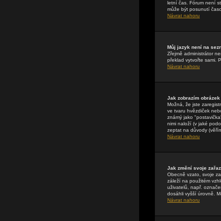
letní čas. Fórum není 
může být posunutí časo
Návrat nahoru
Můj jazyk není na se
Zřejmě administrátor nen
překlad vytvořte sami. 
Návrat nahoru
Jak zobrazím obrázek
Možná, že jste zaregist
ve tvaru hvězdiček nebo
známý jako "postavička" 
nimi naloží (v jaké pod
zeptat na důvody (věřím
Návrat nahoru
Jak změní svoje zařa
Obecně vzato, svoje za
záleží na použitém vzhl
uživatelů, např. označe
dosáhli vyšší úrovně. M
Návrat nahoru