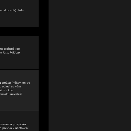
ost povolil). Toto
moci přispět do
o fóra, Můžete
t zprávu (někdy jen do
, objeví se vám
atím nikdo
ormální uživatelé
ě psanému příspěvku
o políčka v nastavení