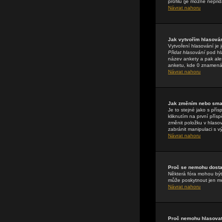
profilu (je možné nepři
Návrat nahoru
Jak vytvořím hlasová
Vytvoření hlasování je 
Přidat hlasování
pod hla
název ankety a pak ale
anketu, kde 0 znamená 
Návrat nahoru
Jak změním nebo sma
Je to stejné jako s př
kliknutím na první pří
změnit položku v hlasov
zabránit manipulaci s v
Návrat nahoru
Proč se nemohu dostat
Některá fóra mohou být 
může poskytnout jen mod
Návrat nahoru
Proč nemohu hlasovat