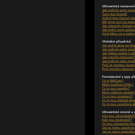
Uživatelská nastavení
Jak změním svoje nast
Časy jsou špatně!
Změnil jsem časové pásm
Můj jazyk není na sez
Jak zobrazím obrázek 
Jak změní svoje zařaze
Když kliknu na e-mailov
Vkládání příspěvků
Jak vložím téma do fór
Jak změním nebo smaž
Jak přidám podpis k m
Jak vytvořím hlasování
Jak změním nebo smaž
Proč se nemohu dostat 
Proč nemohu hlasovat 
Formátování a typy p
Co je BBCode?
Můžu používat HTML?
Co to jsou smajlíky?
Mohu přidávat obrázky
Co to jsou oznámení?
Co to jsou důležitá tém
Co to jsou uzamčená t
Uživatelské úrovně a 
Kdo jsou administrátoři
Kdo jsou moderátoři?
Co jsou uživatelské sk
Jak se mohu zapojit do
Jak se stanu moderátor