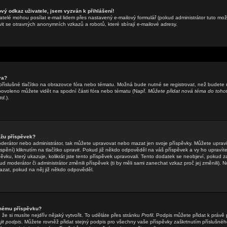
ový odkaz uživatele, jsem vyzván k přihlášení!
atelé mohou posílat e-mail lidem přes nastavený e-mailový formulář (pokud administrátor tuto možn
t se otravných anonymních vzkazů a robotů, které sbírají e-mailové adresy.
ra?
příslušné tlačítko na obrazovce fóra nebo tématu. Možná bude nutné se registrovat, než budete 
 povoleno můžete vidět na spodní části fóra nebo tématu (Např.
Můžete přidat nová téma do tohot
td.
).
žu příspěvek?
oderátor nebo administrátor, tak můžete upravovat nebo mazat jen svoje příspěvky. Můžete upravi
pění) kliknutím na tlačítko
upravit
. Pokud již někdo odpověděl na váš příspěvek a vy ho upravíte
ěvku, který ukazuje, kolikrát jste tento příspěvek upravovali. Tento dodatek se neobjeví, pokud z
moderátor či administrátor změnili příspěvek (ti by měli sami zanechat vzkaz proč jej změnili). N
zat, pokud na něj již někdo odpověděl.
 mému příspěvku?
že si musíte nejdřív nějaký vytvořit. To uděláte přes stránku
Profil
. Podpis můžete přidat k práv
jit podpis
. Můžete rovněž přidat stejný podpis pro všechny vaše příspěvky zaškrtnutím příslušnéh