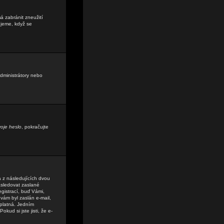
á zabránit zneužití
ujeme, když se
administrátory nebo
oje heslo
, pokračujte
a z následujících dvou
sledovat zaslané
egistrací, buď Vámi,
 vám byl zaslán e-mail,
 platná. Jedním
kud si jste jisti, že e-