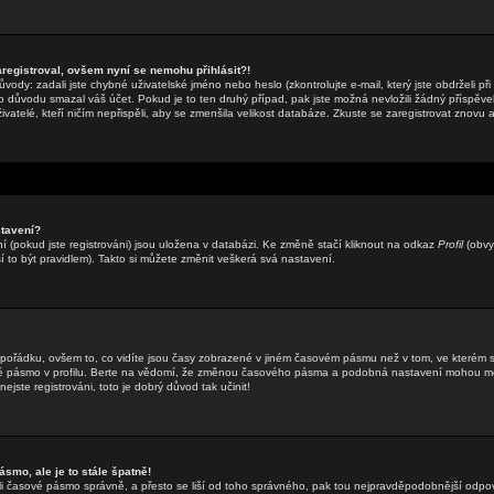
aregistroval, ovšem nyní se nemohu přihlásit?!
ody: zadali jste chybné uživatelské jméno nebo heslo (zkontrolujte e-mail, který jste obdrželi při 
o důvodu smazal váš účet. Pokud je to ten druhý případ, pak jste možná nevložili žádný příspěvek
ivatelé, kteří ničím nepřispěli, aby se zmenšila velikost databáze. Zkuste se zaregistrovat znovu 
tavení?
 (pokud jste registrováni) jsou uložena v databázi. Ke změně stačí kliknout na odkaz
Profil
(obvy
sí to být pravidlem). Takto si můžete změnit veškerá svá nastavení.
 pořádku, ovšem to, co vidíte jsou časy zobrazené v jiném časovém pásmu než v tom, ve kterém 
vé pásmo v profilu. Berte na vědomí, že změnou časového pásma a podobná nastavení mohou měn
ejste registrováni, toto je dobrý důvod tak učinit!
smo, ale je to stále špatně!
zadali časové pásmo správně, a přesto se liší od toho správného, pak tou nejpravděpodobnější odpo