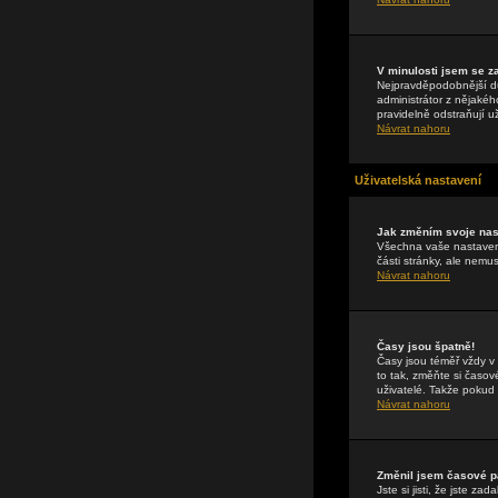
V minulosti jsem se z
Nejpravděpodobnější dův
administrátor z nějakéh
pravidelně odstraňují už
Návrat nahoru
Uživatelská nastavení
Jak změním svoje nas
Všechna vaše nastavení
části stránky, ale nemu
Návrat nahoru
Časy jsou špatně!
Časy jsou téměř vždy v
to tak, změňte si časo
uživatelé. Takže pokud n
Návrat nahoru
Změnil jsem časové pá
Jste si jisti, že jste 