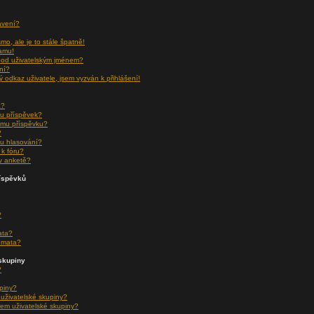
avení?
o, ale je to stále špatně!
namu!
pod uživatelským jménem?
ní?
ý odkaz uživatele, jsem vyzván k přihlášení!
a?
u příspěvek?
ému příspěvku?
?
u hlasování?
k fóru?
v anketě?
říspěvků
?
ata?
émata?
skupiny
?
upiny?
 uživatelské skupiny?
em uživatelské skupiny?