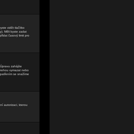
ste vidět tlačítko
). Měli byste zadat
řidat časový limit pro
Úpravu zahájíte
lé mohou vymazat nebo
 opatřením se snažíme
ní autorizaci, kterou