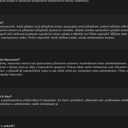
dávat podpis k vybraným příspěvkům odstraněním tohoto zaškrtnutí).
ní?
jednoduché. Když přidáte nový příspěvek (nebo upravujete první příspěvek, pokud můžete) měli by
vním oknem na přidávání příspěvků (pokud to nevidíte, zřejmě nemáte oprávnění vytvářet ankety
spoň dvě možnosti (nastavte napsáním název otázky a klikněte na
Přidat odpověď
. Můžete také p
neomezenou volbu. Počet odpovědí, které můžete zadat, určuje administrátor boardu.
žu hlasování?
íspěvky, hlasování mohou být upravována původním autorem, moderátorem nebo administrátorem. 
spěvek v tématu (toto je vždy s hlasováním spojeno). Pokud nikdo zatím nehlasoval, pak uživate
ání, v případě již uskutečněné volby to tak může učinit jen moderátor nebo administrátor. Tímto
ýsledky hlasování.
 k fóru?
znepřístupněna určitým lidem či skupinám. Ke čtení, prohlížení, přispívání atd. potřebujete zvlášt
erátor a administrátor, takže kontaktujte je.
 v anketě?