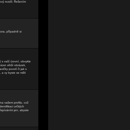
ový rozdíl. Řešením
tora, případně si
 s vaší úrovní, obvykle
házet větší obrázek,
vičky povolí či jak s
, a vy byste se měli
na vašem profilu, což
entifikaci určitých
ispíváním jen, abyste