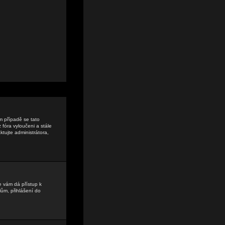
ém případě se tato
 fóra vyloučeni a stále
tujte administrátora,
e vám dá přístup k
ům, přihlášení do