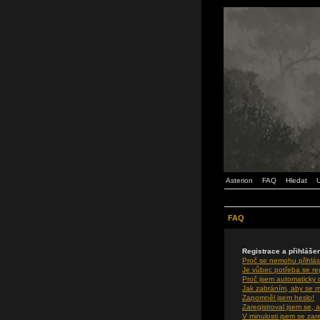
Asterion
FAQ
Hledat
U
FAQ
Registrace a přihláše
Proč se nemohu přihlás
Je vůbec potřeba se re
Proč jsem automaticky
Jak zabráním, aby se m
Zapomněl jsem heslo!
Zaregistroval jsem se, a
V minulosti jsem se zar