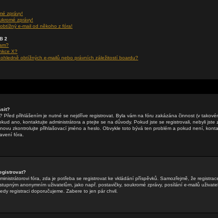
mé zprávy!
ukromé zprávy!
obtížný e-mail od někoho z fóra!
BB 2
ram?
unkce X?
hledně obtížných e-mailů nebo právních záležitostí boardu?
sit?
li? Před přihlášením je nutné se nejdříve registrovat. Byla vám na fóru zakázána činnost (v takov
ud ano, kontaktujte administrátora a ptejte se na důvody. Pokud jste se registrovali, nebyli jste z
znovu zkontrolujte přihlašovací jméno a heslo. Obvykle toto bývá ten problém a pokud není, kontak
vení fóra.
egistrovat?
inistrátorovi fóra, zda je potřeba se registrovat ke vkládání příspěvků. Samozřejmě, že registrac
tupným anonymním uživatelům, jako např. postavičky, soukromé zprávy, posílání e-mailů uživatel
tedy registraci doporučujeme. Zabere to jen pár chvil.