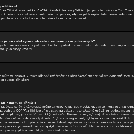
y odhlášen?
čítko
Přihlásit automaticky při příští návštěvě
, budete přihlášeni jen po dobu práce na fóru. Toto m
. Abyste zůstali přihlášeni, zaškrtněte toto políčko, když se přihlašujete. Toto ovšem nedoporuč
o počítače, např. v knihovně, internetové kavárně, univerzitě atd.
 moje uživatelské jméno objevilo v seznamu právě přihlášených?
ajděte možnost
Skrýt vaši přítomnost ve fóru
, pokud tuto možnost
zvolíte
budete viditelní jen pro 
áni jako skrytý uživatel.
o můžeme obnovit. V tomto případě zmáčkněte na přihlašovací stránce tlačítko
Zapomněl jsem sv
hned budete přihlášeni
 ale nemohu se přihlásit!
že zadáváte správné uživatelské jméno a heslo. Pokud jsou v pořádku, pak se mohla odehrát jedn
 podpora COPPA a klikli jste při registraci na odkaz
... a je mi méně než 13 let
, budete muset ná
ení ten případ, pak váš účet musí být aktivován. Některé boardy vyžadují aktivaci všech nových r
ed tím, než se budete moci přihlásit. Když jste se registrovali, byli byste k tomuto vyzváni. Pokud
něm obsažené, pokud jste tento email neobdrželi, ujistěte se, že vámi zadaná emailová adresa je
ace používá, je zmenšit možnost výskytu
nežádoucích
uživatelů, kteří se snaží pouze obtěžovat. Po
ste použili je platná, kontaktujte administrátora boardu.