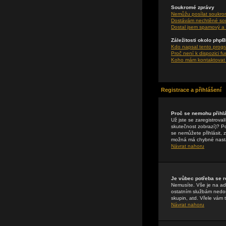
Soukromé zprávy
Nemůžu posílat soukro
Dostávám nechtěné so
Dostal jsem spamový a 
Záležitosti okolo php
Kdo napsal tento prog
Proč není k dispozici f
Koho mám kontaktovat o
Registrace a přihlášení
Proč se nemohu přihlá
Už jste se zaregistrova
skutečnost zobrazí)? Pok
se nemůžete přihlásit, 
možná má chybné nasta
Návrat nahoru
Je vůbec potřeba se r
Nemusíte. Vše je na adm
ostatním službám nedos
skupin, atd. Vřele vám 
Návrat nahoru