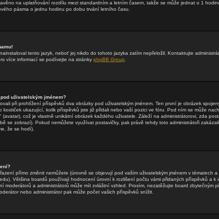
stavěno na uplatňování rozdílu mezi standardním a letním časem, takže se může jednat o 1 hodin
vého pásma o jednu hodinu po dobu trvání letního času.
znamu!
ainstaloval tento jazyk, neboť jej nikdo do tohoto jazyka zatím nepřeložil. Kontaktujte administrá
Pro více informací se podívejte na stránky
phpBB Group
.
 pod uživatelským jménem?
rovali při prohlížení příspěvků dva obrázky pod uživatelským jménem. Ten první je obrázek spojený
 kostiček ukazující, kolik příspěvků jste již přidali nebo vaší pozici ve fóru. Pod ním se může nac
(avatar), což je vlastně unikátní obrázek každého uživatele. Záleží na administrátorovi, zda posta
obě se zobrazí). Pokud nemůžete využívat postavičky, pak právě tehdy toto administrátoři zakázali
e, že se hodí).
zení?
řazení přímo změnit nemůžete (úrovně se objevují pod vaším uživatelským jménem v tématech a 
edu). Většina boardů používají hodnocení úrovní k rozlišení počtu vámi přidaných příspěvků a k id
ní moderátorů a administrátorů může mít zvláštní vzhled. Prosím, nezatěžujte board zbytečným př
oderátor nebo administrátor pak může počet vašich příspěvků snížit.