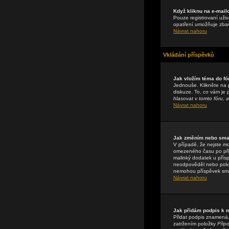
Když kliknu na e-mail
Pouze registrovaní uživ
opatření umožňuje zbavi
Návrat nahoru
Vkládání příspěvků
Jak vložím téma do fó
Jednouše. Klikněte na 
diskuze. To, co vám je
hlasovat v tomto fóru, a
Návrat nahoru
Jak změním nebo sma
V případě, že nejste m
omezeného času po přis
malinký dodatek u přísp
neodpověděl nebo pokud 
nemohou příspěvek sma
Návrat nahoru
Jak přidám podpis k
Přidat podpis znamená, 
zatržením položky
Připo