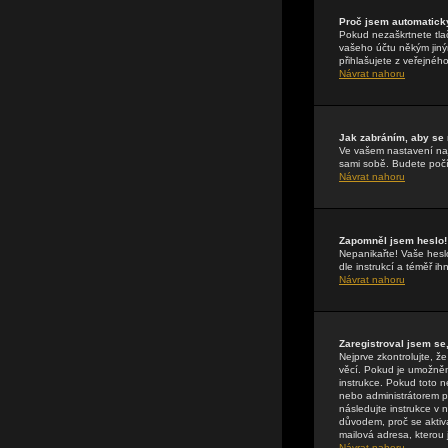
Proč jsem automatick
Pokud nezaškrtnete tla
vašeho účtu někým jiným
přihlašujete z veřejnéh
Návrat nahoru
Jak zabráním, aby se
Ve vašem nastavení n
sami sobě. Budete počít
Návrat nahoru
Zapomněl jsem heslo!
Nepanikařte! Vaše hesl
dle instrukcí a téměř i
Návrat nahoru
Zaregistroval jsem se,
Nejprve zkontrolujte, 
věcí. Pokud je umožněna
instrukce. Pokud toto n
nebo administrátorem př
následujte instrukce v 
důvodem, proč se aktiv
mailová adresa, kterou j
Návrat nahoru