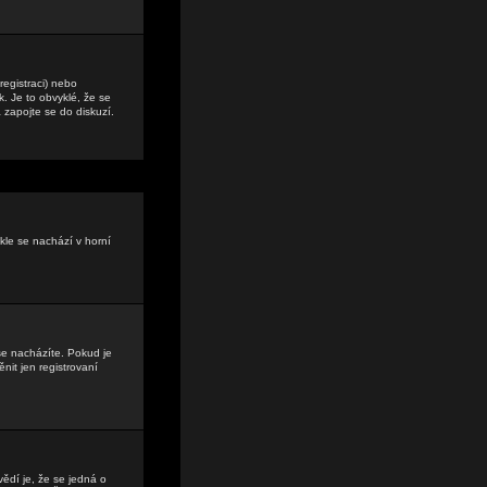
registraci) nebo
. Je to obvyklé, že se
a zapojte se do diskuzí.
kle se nachází v horní
se nacházíte. Pokud je
it jen registrovaní
vědí je, že se jedná o