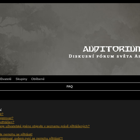
živatelé
Skupiny
Oblíbené
FAQ
ní
it?
gistrovat?
 odhlášen?
oje uživatelské jméno objevilo v seznamu právě přihlášených?
le nemohu se přihlásit!
egistroval, ovšem nyní se nemohu přihlásit?!