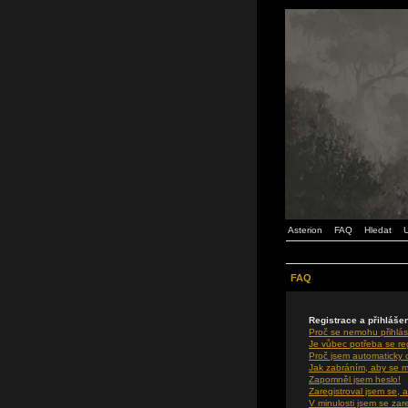
Asterion
FAQ
Hledat
U
FAQ
Registrace a přihláše
Proč se nemohu přihlás
Je vůbec potřeba se re
Proč jsem automaticky
Jak zabráním, aby se m
Zapomněl jsem heslo!
Zaregistroval jsem se, a
V minulosti jsem se zar