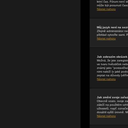
letní čas. Fórum není 
může být posunutí časo
Návrat nahoru
Můj jazyk není na se
Zřejmě administrátor nen
překlad vytvořte sami. 
Návrat nahoru
Jak zobrazím obrázek
Možná, že jste zaregist
ve tvaru hvězdiček nebo
známý jako "postavička" 
nimi naloží (v jaké pod
zeptat na důvody (věřím
Návrat nahoru
Jak změní svoje zařa
Obecně vzato, svoje za
záleží na použitém vzhl
uživatelů, např. označe
dosáhli vyšší úrovně. M
Návrat nahoru