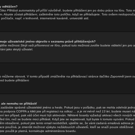
y odhlášen?
čítko
Přihlásit automaticky při příští návštěvě
, budete přihlášeni jen po dobu práce na fóru. Toto m
. Abyste zůstali přihlášeni, zaškrtněte toto políčko, když se přihlašujete. Toto ovšem nedoporuč
o počítače, např. v knihovně, internetové kavárně, univerzitě atd.
 moje uživatelské jméno objevilo v seznamu právě přihlášených?
ajděte možnost
Skrýt vaši přítomnost ve fóru
, pokud tuto možnost
zvolíte
budete viditelní jen pro 
áni jako skrytý uživatel.
o můžeme obnovit. V tomto případě zmáčkněte na přihlašovací stránce tlačítko
Zapomněl jsem sv
hned budete přihlášeni
 ale nemohu se přihlásit!
že zadáváte správné uživatelské jméno a heslo. Pokud jsou v pořádku, pak se mohla odehrát jedn
 podpora COPPA a klikli jste při registraci na odkaz
... a je mi méně než 13 let
, budete muset ná
ení ten případ, pak váš účet musí být aktivován. Některé boardy vyžadují aktivaci všech nových r
ed tím, než se budete moci přihlásit. Když jste se registrovali, byli byste k tomuto vyzváni. Pokud
něm obsažené, pokud jste tento email neobdrželi, ujistěte se, že vámi zadaná emailová adresa je
ace používá, je zmenšit možnost výskytu
nežádoucích
uživatelů, kteří se snaží pouze obtěžovat. Po
ste použili je platná, kontaktujte administrátora boardu.