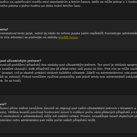
stavěno na uplatňování rozdílu mezi standardním a letním časem, takže se může jednat o 1 hodin
vého pásma o jednu hodinu po dobu trvání letního času.
znamu!
ainstaloval tento jazyk, neboť jej nikdo do tohoto jazyka zatím nepřeložil. Kontaktujte administrá
Pro více informací se podívejte na stránky
phpBB Group
.
 pod uživatelským jménem?
rovali při prohlížení příspěvků dva obrázky pod uživatelským jménem. Ten první je obrázek spojený
 kostiček ukazující, kolik příspěvků jste již přidali nebo vaší pozici ve fóru. Pod ním se může nac
(avatar), což je vlastně unikátní obrázek každého uživatele. Záleží na administrátorovi, zda posta
obě se zobrazí). Pokud nemůžete využívat postavičky, pak právě tehdy toto administrátoři zakázali
e, že se hodí).
zení?
řazení přímo změnit nemůžete (úrovně se objevují pod vaším uživatelským jménem v tématech a 
edu). Většina boardů používají hodnocení úrovní k rozlišení počtu vámi přidaných příspěvků a k id
ní moderátorů a administrátorů může mít zvláštní vzhled. Prosím, nezatěžujte board zbytečným př
oderátor nebo administrátor pak může počet vašich příspěvků snížit.