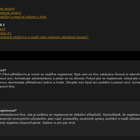
mé zprávy!
ukromé zprávy!
obtížný e-mail od někoho z fóra!
BB 2
ram?
unkce X?
hledně obtížných e-mailů nebo právních záležitostí boardu?
sit?
li? Před přihlášením je nutné se nejdříve registrovat. Byla vám na fóru zakázána činnost (v takov
ud ano, kontaktujte administrátora a ptejte se na důvody. Pokud jste se registrovali, nebyli jste z
znovu zkontrolujte přihlašovací jméno a heslo. Obvykle toto bývá ten problém a pokud není, kontak
vení fóra.
egistrovat?
inistrátorovi fóra, zda je potřeba se registrovat ke vkládání příspěvků. Samozřejmě, že registrac
tupným anonymním uživatelům, jako např. postavičky, soukromé zprávy, posílání e-mailů uživatel
tedy registraci doporučujeme. Zabere to jen pár chvil.