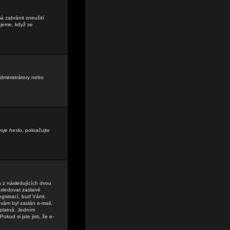
á zabránit zneužití
ujeme, když se
administrátory nebo
oje heslo
, pokračujte
a z následujících dvou
sledovat zaslané
egistrací, buď Vámi,
 vám byl zaslán e-mail,
 platná. Jedním
kud si jste jisti, že e-