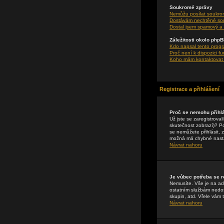
Soukromé zprávy
Nemůžu posílat soukro
Dostávám nechtěné so
Dostal jsem spamový a 
Záležitosti okolo php
Kdo napsal tento prog
Proč není k dispozici f
Koho mám kontaktovat o
Registrace a přihlášení
Proč se nemohu přihlá
Už jste se zaregistrova
skutečnost zobrazí)? Pok
se nemůžete přihlásit, 
možná má chybné nasta
Návrat nahoru
Je vůbec potřeba se r
Nemusíte. Vše je na adm
ostatním službám nedos
skupin, atd. Vřele vám 
Návrat nahoru