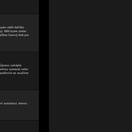
ste vidět tlačítko
). Měli byste zadat
řidat časový limit pro
Úpravu zahájíte
lé mohou vymazat nebo
 opatřením se snažíme
ní autorizaci, kterou