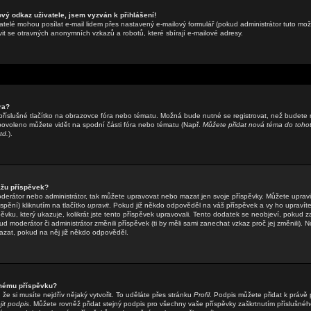
ový odkaz uživatele, jsem vyzván k přihlášení!
atelé mohou posílat e-mail lidem přes nastavený e-mailový formulář (pokud administrátor tuto možn
t se otravných anonymních vzkazů a robotů, které sbírají e-mailové adresy.
ra?
příslušné tlačítko na obrazovce fóra nebo tématu. Možná bude nutné se registrovat, než budete 
 povoleno můžete vidět na spodní části fóra nebo tématu (Např.
Můžete přidat nová téma do tohot
td.
).
žu příspěvek?
oderátor nebo administrátor, tak můžete upravovat nebo mazat jen svoje příspěvky. Můžete upravi
pění) kliknutím na tlačítko
upravit
. Pokud již někdo odpověděl na váš příspěvek a vy ho upravíte
ěvku, který ukazuje, kolikrát jste tento příspěvek upravovali. Tento dodatek se neobjeví, pokud z
moderátor či administrátor změnili příspěvek (ti by měli sami zanechat vzkaz proč jej změnili). N
zat, pokud na něj již někdo odpověděl.
 mému příspěvku?
že si musíte nejdřív nějaký vytvořit. To uděláte přes stránku
Profil
. Podpis můžete přidat k práv
jit podpis
. Můžete rovněž přidat stejný podpis pro všechny vaše příspěvky zaškrtnutím příslušnéh