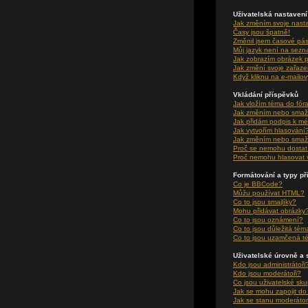
Uživatelská nastavení
Jak změním svoje nast
Časy jsou špatně!
Změnil jsem časové pásm
Můj jazyk není na sez
Jak zobrazím obrázek 
Jak změní svoje zařaze
Když kliknu na e-mailov
Vkládání příspěvků
Jak vložím téma do fór
Jak změním nebo smaž
Jak přidám podpis k m
Jak vytvořím hlasování
Jak změním nebo smaž
Proč se nemohu dostat 
Proč nemohu hlasovat 
Formátování a typy p
Co je BBCode?
Můžu používat HTML?
Co to jsou smajlíky?
Mohu přidávat obrázky
Co to jsou oznámení?
Co to jsou důležitá tém
Co to jsou uzamčená t
Uživatelské úrovně a 
Kdo jsou administrátoři
Kdo jsou moderátoři?
Co jsou uživatelské sk
Jak se mohu zapojit do
Jak se stanu moderátor