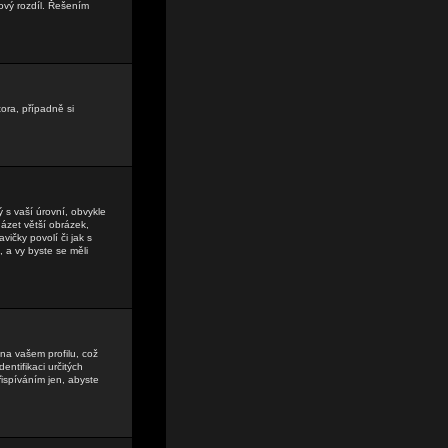
ový rozdíl. Řešením
tora, případně si
 s vaší úrovní, obvykle
házet větší obrázek,
vičky povolí či jak s
, a vy byste se měli
na vašem profilu, což
entifikaci určitých
ispíváním jen, abyste