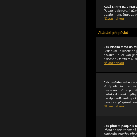
Když kliknu na e-mail
Pouze registrovaní uživ
opatření umožňuje zbavi
Návrat nahoru
Vkládání příspěvků
Jak vložím téma do fó
Jednouše. Klikněte na 
diskuze. To, co vám je
hlasovat v tomto fóru, a
Návrat nahoru
Jak změním nebo sma
V případě, že nejste m
omezeného času po přis
malinký dodatek u přísp
neodpověděl nebo pokud 
nemohou příspěvek sma
Návrat nahoru
Jak přidám podpis k
Přidat podpis znamená, 
zatržením položky
Připo