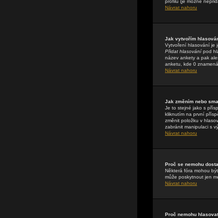
profilu (je možné nepři
Návrat nahoru
Jak vytvořím hlasová
Vytvoření hlasování je 
Přidat hlasování
pod hla
název ankety a pak ale
anketu, kde 0 znamená 
Návrat nahoru
Jak změním nebo sma
Je to stejné jako s př
kliknutím na první pří
změnit položku v hlasov
zabránit manipulaci s v
Návrat nahoru
Proč se nemohu dostat
Některá fóra mohou být 
může poskytnout jen mod
Návrat nahoru
Proč nemohu hlasovat