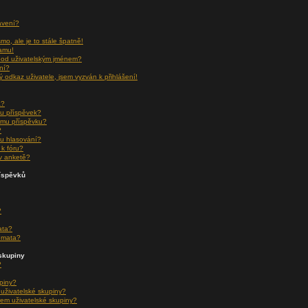
avení?
o, ale je to stále špatně!
namu!
pod uživatelským jménem?
ní?
ý odkaz uživatele, jsem vyzván k přihlášení!
a?
u příspěvek?
ému příspěvku?
?
u hlasování?
k fóru?
v anketě?
říspěvků
?
ata?
émata?
skupiny
?
upiny?
 uživatelské skupiny?
em uživatelské skupiny?