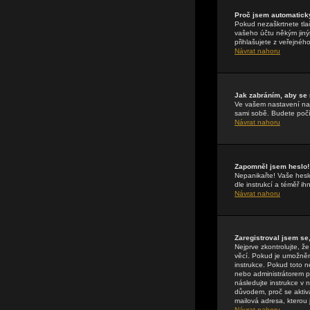
Proč jsem automatick
Pokud nezaškrtnete tla
vašeho účtu někým jiným
přihlašujete z veřejnéh
Návrat nahoru
Jak zabráním, aby se
Ve vašem nastavení n
sami sobě. Budete počít
Návrat nahoru
Zapomněl jsem heslo!
Nepanikařte! Vaše hesl
dle instrukcí a téměř i
Návrat nahoru
Zaregistroval jsem se,
Nejprve zkontrolujte, 
věcí. Pokud je umožněna
instrukce. Pokud toto n
nebo administrátorem př
následujte instrukce v 
důvodem, proč se aktiv
mailová adresa, kterou j
Návrat nahoru