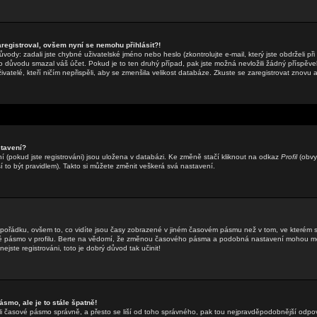
aregistroval, ovšem nyní se nemohu přihlásit?!
ody: zadali jste chybné uživatelské jméno nebo heslo (zkontrolujte e-mail, který jste obdrželi při 
o důvodu smazal váš účet. Pokud je to ten druhý případ, pak jste možná nevložili žádný příspěvek
ivatelé, kteří ničím nepřispěli, aby se zmenšila velikost databáze. Zkuste se zaregistrovat znovu 
tavení?
 (pokud jste registrováni) jsou uložena v databázi. Ke změně stačí kliknout na odkaz
Profil
(obvy
sí to být pravidlem). Takto si můžete změnit veškerá svá nastavení.
 pořádku, ovšem to, co vidíte jsou časy zobrazené v jiném časovém pásmu než v tom, ve kterém 
vé pásmo v profilu. Berte na vědomí, že změnou časového pásma a podobná nastavení mohou měn
ejste registrováni, toto je dobrý důvod tak učinit!
smo, ale je to stále špatně!
zadali časové pásmo správně, a přesto se liší od toho správného, pak tou nejpravděpodobnější odpo