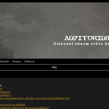
živatelé
Skupiny
Oblíbené
FAQ
ní
it?
gistrovat?
 odhlášen?
oje uživatelské jméno objevilo v seznamu právě přihlášených?
le nemohu se přihlásit!
egistroval, ovšem nyní se nemohu přihlásit?!