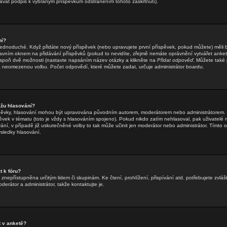
dávat podpis k vybraným příspěvkům odstraněním tohoto zaškrtnutí).
ní?
jednoduché. Když přidáte nový příspěvek (nebo upravujete první příspěvek, pokud můžete) měli by
vním oknem na přidávání příspěvků (pokud to nevidíte, zřejmě nemáte oprávnění vytvářet ankety
spoň dvě možnosti (nastavte napsáním název otázky a klikněte na
Přidat odpověď
. Můžete také p
neomezenou volbu. Počet odpovědí, které můžete zadat, určuje administrátor boardu.
žu hlasování?
íspěvky, hlasování mohou být upravována původním autorem, moderátorem nebo administrátorem. 
spěvek v tématu (toto je vždy s hlasováním spojeno). Pokud nikdo zatím nehlasoval, pak uživate
ání, v případě již uskutečněné volby to tak může učinit jen moderátor nebo administrátor. Tímto
ýsledky hlasování.
 k fóru?
znepřístupněna určitým lidem či skupinám. Ke čtení, prohlížení, přispívání atd. potřebujete zvlášt
erátor a administrátor, takže kontaktujte je.
 v anketě?