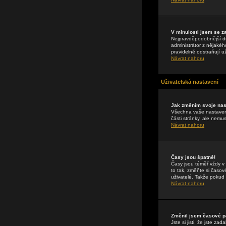
V minulosti jsem se z
Nejpravděpodobnější dův
administrátor z nějakéh
pravidelně odstraňují už
Návrat nahoru
Uživatelská nastavení
Jak změním svoje nas
Všechna vaše nastavení
části stránky, ale nemu
Návrat nahoru
Časy jsou špatně!
Časy jsou téměř vždy v
to tak, změňte si časo
uživatelé. Takže pokud n
Návrat nahoru
Změnil jsem časové pá
Jste si jisti, že jste 