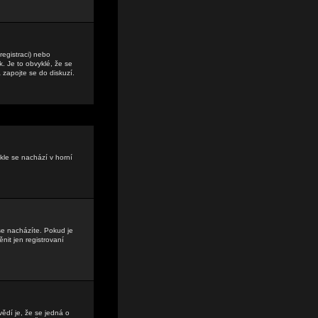
registraci) nebo
. Je to obvyklé, že se
a zapojte se do diskuzí.
kle se nachází v horní
se nacházíte. Pokud je
it jen registrovaní
vědí je, že se jedná o