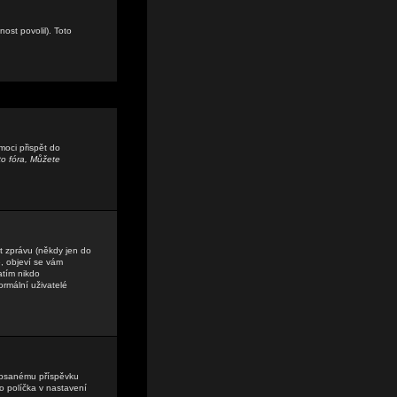
ost povolil). Toto
moci přispět do
o fóra, Můžete
t zprávu (někdy jen do
, objeví se vám
atím nikdo
ormální uživatelé
ě psanému příspěvku
o políčka v nastavení