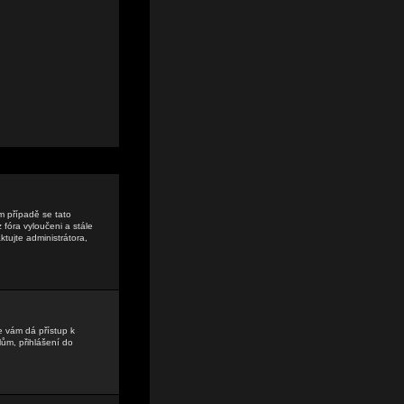
ém případě se tato
 fóra vyloučeni a stále
tujte administrátora,
e vám dá přístup k
ům, přihlášení do