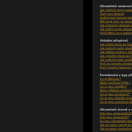
Uživatelská nastavení
Jak změním svoje nast
Časy jsou špatně!
Změnil jsem časové pásm
Můj jazyk není na sez
Jak zobrazím obrázek 
Jak změní svoje zařaze
Když kliknu na e-mailov
Vkládání příspěvků
Jak vložím téma do fór
Jak změním nebo smaž
Jak přidám podpis k m
Jak vytvořím hlasování
Jak změním nebo smaž
Proč se nemohu dostat 
Proč nemohu hlasovat 
Formátování a typy p
Co je BBCode?
Můžu používat HTML?
Co to jsou smajlíky?
Mohu přidávat obrázky
Co to jsou oznámení?
Co to jsou důležitá tém
Co to jsou uzamčená t
Uživatelské úrovně a 
Kdo jsou administrátoři
Kdo jsou moderátoři?
Co jsou uživatelské sk
Jak se mohu zapojit do
Jak se stanu moderátor