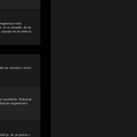
registraci) nebo
. Je to obvyklé, že se
a zapojte se do diskuzí.
kle se nachází v horní
se nacházíte. Pokud je
it jen registrovaní
vědí je, že se jedná o