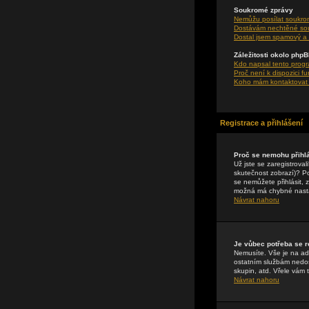
Soukromé zprávy
Nemůžu posílat soukro
Dostávám nechtěné so
Dostal jsem spamový a 
Záležitosti okolo php
Kdo napsal tento prog
Proč není k dispozici f
Koho mám kontaktovat o
Registrace a přihlášení
Proč se nemohu přihlá
Už jste se zaregistrova
skutečnost zobrazí)? Pok
se nemůžete přihlásit, 
možná má chybné nasta
Návrat nahoru
Je vůbec potřeba se r
Nemusíte. Vše je na adm
ostatním službám nedos
skupin, atd. Vřele vám 
Návrat nahoru