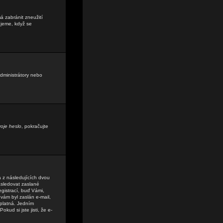
á zabránit zneužití
ujeme, když se
administrátory nebo
oje heslo
, pokračujte
a z následujících dvou
sledovat zaslané
egistrací, buď Vámi,
 vám byl zaslán e-mail,
 platná. Jedním
kud si jste jisti, že e-