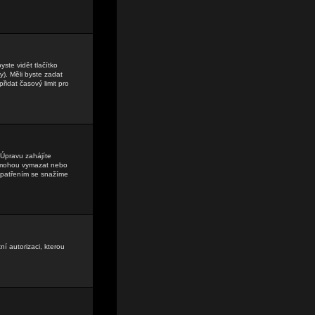
ste vidět tlačítko
). Měli byste zadat
řidat časový limit pro
Úpravu zahájíte
lé mohou vymazat nebo
 opatřením se snažíme
ní autorizaci, kterou