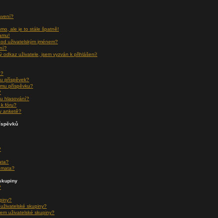
avení?
o, ale je to stále špatně!
namu!
pod uživatelským jménem?
ní?
ý odkaz uživatele, jsem vyzván k přihlášení!
a?
u příspěvek?
ému příspěvku?
?
u hlasování?
k fóru?
v anketě?
říspěvků
?
ata?
émata?
skupiny
?
upiny?
 uživatelské skupiny?
em uživatelské skupiny?