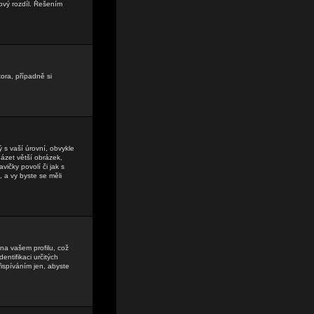
ový rozdíl. Řešením
tora, případně si
 s vaší úrovní, obvykle
házet větší obrázek,
vičky povolí či jak s
, a vy byste se měli
na vašem profilu, což
entifikaci určitých
ispíváním jen, abyste