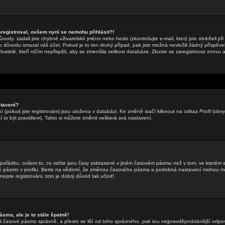
aregistroval, ovšem nyní se nemohu přihlásit?!
ody: zadali jste chybné uživatelské jméno nebo heslo (zkontrolujte e-mail, který jste obdrželi při 
o důvodu smazal váš účet. Pokud je to ten druhý případ, pak jste možná nevložili žádný příspěvek
ivatelé, kteří ničím nepřispěli, aby se zmenšila velikost databáze. Zkuste se zaregistrovat znovu 
tavení?
 (pokud jste registrováni) jsou uložena v databázi. Ke změně stačí kliknout na odkaz
Profil
(obvy
sí to být pravidlem). Takto si můžete změnit veškerá svá nastavení.
 pořádku, ovšem to, co vidíte jsou časy zobrazené v jiném časovém pásmu než v tom, ve kterém 
vé pásmo v profilu. Berte na vědomí, že změnou časového pásma a podobná nastavení mohou měn
ejste registrováni, toto je dobrý důvod tak učinit!
smo, ale je to stále špatně!
zadali časové pásmo správně, a přesto se liší od toho správného, pak tou nejpravděpodobnější odpo