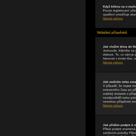
Když kliknu na e-mail
Pouze registrovaní uživ
opatření umožňuje zbavi
Návrat nahoru
Vkládání příspěvků
Jak vložím téma do fó
Jednouše. Klikněte na 
diskuze. To, co vám je
hlasovat v tomto fóru, a
Návrat nahoru
Jak změním nebo sma
V případě, že nejste m
omezeného času po přis
malinký dodatek u přísp
neodpověděl nebo pokud 
nemohou příspěvek sma
Návrat nahoru
Jak přidám podpis k
Přidat podpis znamená, 
zatržením položky
Připo