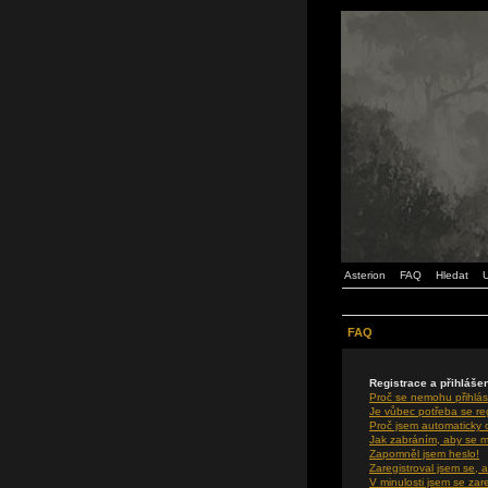
Asterion
FAQ
Hledat
U
FAQ
Registrace a přihláše
Proč se nemohu přihlás
Je vůbec potřeba se re
Proč jsem automaticky
Jak zabráním, aby se m
Zapomněl jsem heslo!
Zaregistroval jsem se, a
V minulosti jsem se zar