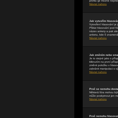
profilu (je možné nepři
Návrat nahoru
Jak vytvořím hlasová
Vytvoření hlasování je 
Přidat hlasování
pod hla
název ankety a pak ale
anketu, kde 0 znamená 
Návrat nahoru
Jak změním nebo sma
Je to stejné jako s př
kliknutím na první pří
změnit položku v hlasov
zabránit manipulaci s v
Návrat nahoru
Proč se nemohu dostat
Některá fóra mohou být 
může poskytnout jen mod
Návrat nahoru
Proč nemohu hlasovat