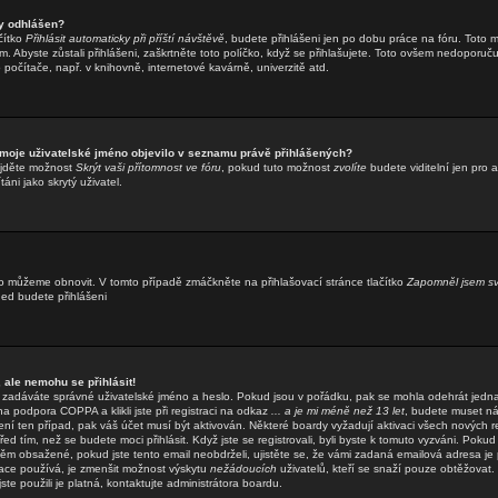
y odhlášen?
čítko
Přihlásit automaticky při příští návštěvě
, budete přihlášeni jen po dobu práce na fóru. Toto m
. Abyste zůstali přihlášeni, zaškrtněte toto políčko, když se přihlašujete. Toto ovšem nedoporuč
o počítače, např. v knihovně, internetové kavárně, univerzitě atd.
 moje uživatelské jméno objevilo v seznamu právě přihlášených?
ajděte možnost
Skrýt vaši přítomnost ve fóru
, pokud tuto možnost
zvolíte
budete viditelní jen pro 
áni jako skrytý uživatel.
o můžeme obnovit. V tomto případě zmáčkněte na přihlašovací stránce tlačítko
Zapomněl jsem sv
hned budete přihlášeni
 ale nemohu se přihlásit!
že zadáváte správné uživatelské jméno a heslo. Pokud jsou v pořádku, pak se mohla odehrát jedn
 podpora COPPA a klikli jste při registraci na odkaz
... a je mi méně než 13 let
, budete muset ná
ení ten případ, pak váš účet musí být aktivován. Některé boardy vyžadují aktivaci všech nových r
ed tím, než se budete moci přihlásit. Když jste se registrovali, byli byste k tomuto vyzváni. Pokud
něm obsažené, pokud jste tento email neobdrželi, ujistěte se, že vámi zadaná emailová adresa je
ace používá, je zmenšit možnost výskytu
nežádoucích
uživatelů, kteří se snaží pouze obtěžovat. Po
ste použili je platná, kontaktujte administrátora boardu.