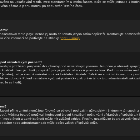
stavěno na uplatňování rozdílu mezi standardním a letním časem, takže se může jednat o 1 hodin
vého pásma o jednu hodinu po dobu trvání letního času.
znamu!
ainstaloval tento jazyk, neboť jej nikdo do tohoto jazyka zatím nepřeložil. Kontaktujte administrá
Pro více informací se podívejte na stránky
phpBB Group
.
 pod uživatelským jménem?
rovali při prohlížení příspěvků dva obrázky pod uživatelským jménem. Ten první je obrázek spojený
 kostiček ukazující, kolik příspěvků jste již přidali nebo vaší pozici ve fóru. Pod ním se může nac
(avatar), což je vlastně unikátní obrázek každého uživatele. Záleží na administrátorovi, zda posta
obě se zobrazí). Pokud nemůžete využívat postavičky, pak právě tehdy toto administrátoři zakázali
e, že se hodí).
zení?
řazení přímo změnit nemůžete (úrovně se objevují pod vaším uživatelským jménem v tématech a 
edu). Většina boardů používají hodnocení úrovní k rozlišení počtu vámi přidaných příspěvků a k id
ní moderátorů a administrátorů může mít zvláštní vzhled. Prosím, nezatěžujte board zbytečným př
oderátor nebo administrátor pak může počet vašich příspěvků snížit.