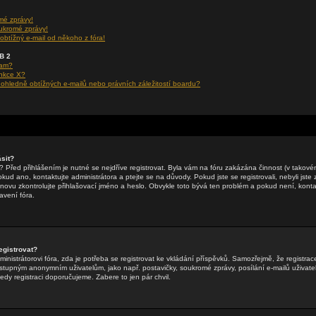
mé zprávy!
ukromé zprávy!
obtížný e-mail od někoho z fóra!
BB 2
ram?
unkce X?
hledně obtížných e-mailů nebo právních záležitostí boardu?
sit?
li? Před přihlášením je nutné se nejdříve registrovat. Byla vám na fóru zakázána činnost (v takov
ud ano, kontaktujte administrátora a ptejte se na důvody. Pokud jste se registrovali, nebyli jste z
znovu zkontrolujte přihlašovací jméno a heslo. Obvykle toto bývá ten problém a pokud není, kontak
vení fóra.
egistrovat?
inistrátorovi fóra, zda je potřeba se registrovat ke vkládání příspěvků. Samozřejmě, že registrac
tupným anonymním uživatelům, jako např. postavičky, soukromé zprávy, posílání e-mailů uživatel
tedy registraci doporučujeme. Zabere to jen pár chvil.