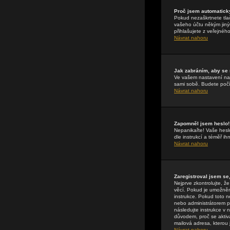
Proč jsem automatick
Pokud nezaškrtnete tla
vašeho účtu někým jiným
přihlašujete z veřejnéh
Návrat nahoru
Jak zabráním, aby se
Ve vašem nastavení n
sami sobě. Budete počít
Návrat nahoru
Zapomněl jsem heslo!
Nepanikařte! Vaše hesl
dle instrukcí a téměř i
Návrat nahoru
Zaregistroval jsem se,
Nejprve zkontrolujte, 
věcí. Pokud je umožněna
instrukce. Pokud toto n
nebo administrátorem př
následujte instrukce v 
důvodem, proč se aktiv
mailová adresa, kterou j
Návrat nahoru