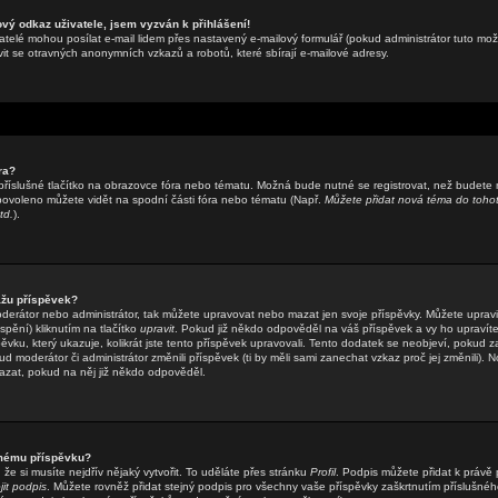
ový odkaz uživatele, jsem vyzván k přihlášení!
atelé mohou posílat e-mail lidem přes nastavený e-mailový formulář (pokud administrátor tuto možn
t se otravných anonymních vzkazů a robotů, které sbírají e-mailové adresy.
ra?
příslušné tlačítko na obrazovce fóra nebo tématu. Možná bude nutné se registrovat, než budete 
 povoleno můžete vidět na spodní části fóra nebo tématu (Např.
Můžete přidat nová téma do tohot
td.
).
žu příspěvek?
oderátor nebo administrátor, tak můžete upravovat nebo mazat jen svoje příspěvky. Můžete upravi
pění) kliknutím na tlačítko
upravit
. Pokud již někdo odpověděl na váš příspěvek a vy ho upravíte
ěvku, který ukazuje, kolikrát jste tento příspěvek upravovali. Tento dodatek se neobjeví, pokud z
moderátor či administrátor změnili příspěvek (ti by měli sami zanechat vzkaz proč jej změnili). N
zat, pokud na něj již někdo odpověděl.
 mému příspěvku?
že si musíte nejdřív nějaký vytvořit. To uděláte přes stránku
Profil
. Podpis můžete přidat k práv
jit podpis
. Můžete rovněž přidat stejný podpis pro všechny vaše příspěvky zaškrtnutím příslušnéh