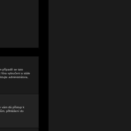
ém případě se tato
 fóra vyloučeni a stále
tujte administrátora,
e vám dá přístup k
ům, přihlášení do