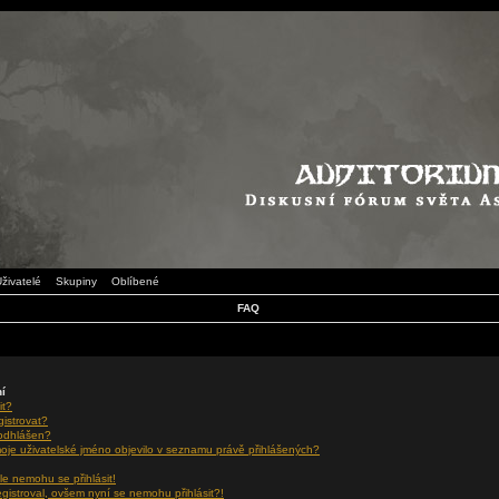
živatelé
Skupiny
Oblíbené
FAQ
ní
it?
gistrovat?
 odhlášen?
oje uživatelské jméno objevilo v seznamu právě přihlášených?
le nemohu se přihlásit!
egistroval, ovšem nyní se nemohu přihlásit?!