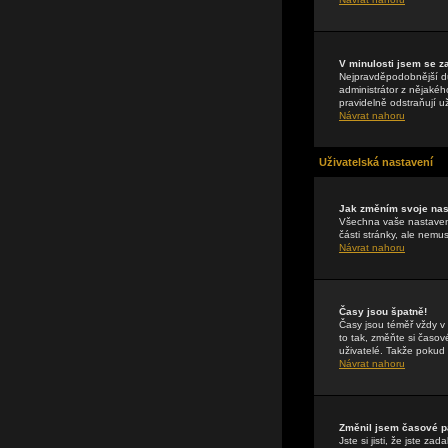
V minulosti jsem se z
Nejpravděpodobnější dův
administrátor z nějakéh
pravidelně odstraňují už
Návrat nahoru
Uživatelská nastavení
Jak změním svoje nas
Všechna vaše nastavení
části stránky, ale nemu
Návrat nahoru
Časy jsou špatně!
Časy jsou téměř vždy v
to tak, změňte si časo
uživatelé. Takže pokud n
Návrat nahoru
Změnil jsem časové pá
Jste si jisti, že jste 