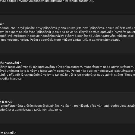
dávat podpis k vybraným příspěvkům odstraněním tohoto zaškrtnutí).
ní?
jednoduché. Když přidáte nový příspěvek (nebo upravujete první příspěvek, pokud můžete) měli by
vním oknem na přidávání příspěvků (pokud to nevidíte, zřejmě nemáte oprávnění vytvářet ankety
spoň dvě možnosti (nastavte napsáním název otázky a klikněte na
Přidat odpověď
. Můžete také p
neomezenou volbu. Počet odpovědí, které můžete zadat, určuje administrátor boardu.
žu hlasování?
íspěvky, hlasování mohou být upravována původním autorem, moderátorem nebo administrátorem. 
spěvek v tématu (toto je vždy s hlasováním spojeno). Pokud nikdo zatím nehlasoval, pak uživate
ání, v případě již uskutečněné volby to tak může učinit jen moderátor nebo administrátor. Tímto
ýsledky hlasování.
 k fóru?
znepřístupněna určitým lidem či skupinám. Ke čtení, prohlížení, přispívání atd. potřebujete zvlášt
erátor a administrátor, takže kontaktujte je.
 v anketě?