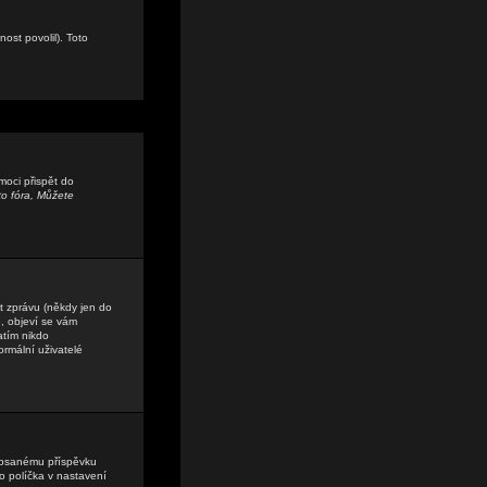
ost povolil). Toto
moci přispět do
o fóra, Můžete
t zprávu (někdy jen do
, objeví se vám
atím nikdo
ormální uživatelé
ě psanému příspěvku
o políčka v nastavení