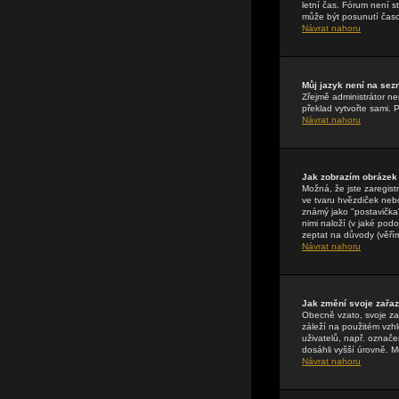
letní čas. Fórum není 
může být posunutí časo
Návrat nahoru
Můj jazyk není na se
Zřejmě administrátor nen
překlad vytvořte sami. 
Návrat nahoru
Jak zobrazím obrázek
Možná, že jste zaregist
ve tvaru hvězdiček nebo
známý jako "postavička" 
nimi naloží (v jaké pod
zeptat na důvody (věřím
Návrat nahoru
Jak změní svoje zařa
Obecně vzato, svoje za
záleží na použitém vzhl
uživatelů, např. označe
dosáhli vyšší úrovně. M
Návrat nahoru